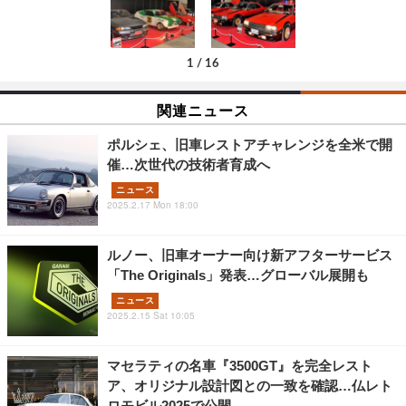
1
/
16
関連ニュース
ポルシェ、旧車レストアチャレンジを全米で開
催…次世代の技術者育成へ
ニュース
2025.2.17 Mon 18:00
ルノー、旧車オーナー向け新アフターサービス
「The Originals」発表…グローバル展開も
ニュース
2025.2.15 Sat 10:05
マセラティの名車『3500GT』を完全レスト
ア、オリジナル設計図との一致を確認…仏レト
ロモビル2025で公開