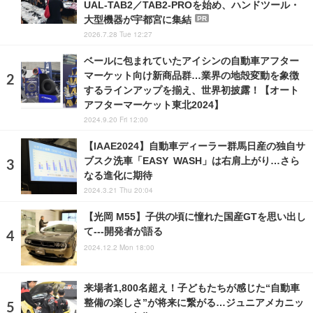
UAL-TAB2／TAB2-PROを始め、ハンドツール・
大型機器が宇都宮に集結
PR
2026.7.28 Tue 12:27
ベールに包まれていたアイシンの自動車アフター
マーケット向け新商品群…業界の地殻変動を象徴
するラインアップを揃え、世界初披露！【オート
アフターマーケット東北2024】
2024.9.20 Fri 12:00
【IAAE2024】自動車ディーラー群馬日産の独自サ
ブスク洗車「EASY WASH」は右肩上がり…さら
なる進化に期待
2024.3.21 Thu 20:04
【光岡 M55】子供の頃に憧れた国産GTを思い出し
て---開発者が語る
2024.12.2 Mon 18:00
来場者1,800名超え！子どもたちが感じた“自動車
整備の楽しさ”が将来に繋がる…ジュニアメカニッ