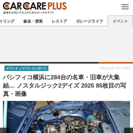
C
L
O
★カーケアプラス認定★
厳選プロショップを地域から探す
S
イリング
鈑金・塗装
レストア
ガレージライフ
イベント
E
北海道
東北
北関東
南関東
甲信越
北陸
2025.2.27 Thu 10:00
イベント
イベントレポート
パシフィコ横浜に284台の名車・旧車が大集
東海
関西
結… ノスタルジック2デイズ 2025 85枚目の写
真・画像
中国
四国
九州
沖縄
注目の記事