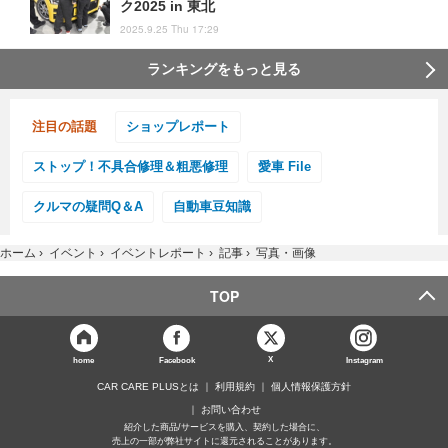
ク2025 in 東北
2025.9.25 Thu 17:29
ランキングをもっと見る
注目の話題
ショップレポート
ストップ！不具合修理＆粗悪修理
愛車 File
クルマの疑問Q＆A
自動車豆知識
ホーム
›
イベント
›
イベントレポート
›
記事
›
写真・画像
TOP
X
home
Facebook
Instagram
CAR CARE PLUSとは
利用規約
個人情報保護方針
お問い合わせ
紹介した商品/サービスを購入、契約した場合に、
売上の一部が弊社サイトに還元されることがあります。