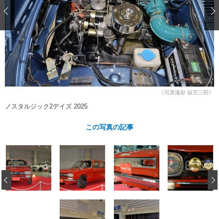
ショップレポート
愛車 File
ディテイリング
自動車豆知識
ストップ！不具合修理＆粗悪修理
ディテイリング
洗車
鈑金・塗装
鈑金・塗装
ヘッドライト磨き
コーティング
小キズ直し
防錆
特集記事
フィルム・ラッピング
ストップ 不具合修理＆粗悪修理
カーメーカー「旧車」関連プロジェ
ショップ紹介
クト
ショップレポート
プロショップ検索
レストア
コラム
《写真撮影 嶽宮三郎》
カーメーカー「旧車」関連プロジ
コラム
イベント
ノスタルジック2デイズ 2025
ェクト
インタビュー
イベント告知
イベントレポート
この写真の記事
‹