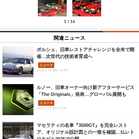
1
/
16
関連ニュース
ポルシェ、旧車レストアチャレンジを全米で開
催…次世代の技術者育成へ
ニュース
2025.2.17 Mon 18:00
ルノー、旧車オーナー向け新アフターサービス
「The Originals」発表…グローバル展開も
ニュース
2025.2.15 Sat 10:05
マセラティの名車『3500GT』を完全レスト
ア、オリジナル設計図との一致を確認…仏レト
ロモビル2025で公開