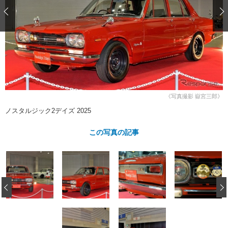
ショップレポート
愛車 File
ディテイリング
自動車豆知識
ストップ！不具合修理＆粗悪修理
ディテイリング
洗車
鈑金・塗装
鈑金・塗装
ヘッドライト磨き
コーティング
小キズ直し
防錆
特集記事
フィルム・ラッピング
ストップ 不具合修理＆粗悪修理
カーメーカー「旧車」関連プロジェ
ショップ紹介
クト
ショップレポート
プロショップ検索
レストア
コラム
《写真撮影 嶽宮三郎》
カーメーカー「旧車」関連プロジ
コラム
イベント
ノスタルジック2デイズ 2025
ェクト
インタビュー
イベント告知
イベントレポート
この写真の記事
‹