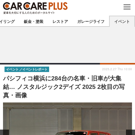
C
L
O
★カーケアプラス認定★
厳選プロショップを地域から探す
S
イリング
鈑金・塗装
レストア
ガレージライフ
イベント
E
北海道
東北
北関東
南関東
甲信越
北陸
2025.2.27 Thu 10:00
イベント
イベントレポート
パシフィコ横浜に284台の名車・旧車が大集
東海
関西
結… ノスタルジック2デイズ 2025 2枚目の写
真・画像
中国
四国
九州
沖縄
注目の記事