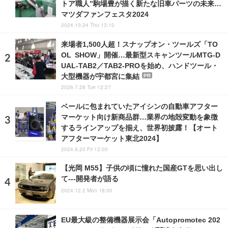
トア職人”駒場豊が描く新たな旧車パーツの未来…
マツダファンフェスタ2024
2024.10.24 Thu 13:10
来場者1,500人超！スナップオン・ツールズ「TO
OL SHOW」開催…最新型スキャンツールMTG-D
UAL-TAB2／TAB2-PROを始め、ハンドツール・
大型機器が宇都宮に集結
PR
2026.7.28 Tue 12:27
ベールに包まれていたアイシンの自動車アフター
マーケット向け新商品群…業界の地殻変動を象徴
するラインアップを揃え、世界初披露！【オート
アフターマーケット東北2024】
2024.9.20 Fri 12:00
【光岡 M55】子供の頃に憧れた国産GTを思い出し
て---開発者が語る
2024.12.2 Mon 18:00
EU最大級の整備機器展示会「Autopromotec 202