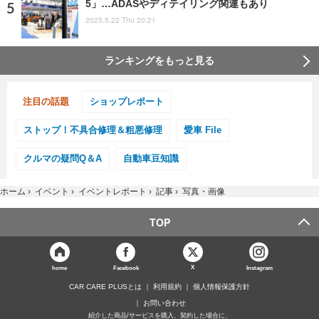
5」…ADASやディテイリング関連もあり
2025.5.22 Thu 20:21
ランキングをもっと見る
注目の話題
ショップレポート
ストップ！不具合修理＆粗悪修理
愛車 File
クルマの疑問Q＆A
自動車豆知識
ホーム
›
イベント
›
イベントレポート
›
記事
›
写真・画像
TOP
X
home
Facebook
Instagram
CAR CARE PLUSとは
利用規約
個人情報保護方針
お問い合わせ
紹介した商品/サービスを購入、契約した場合に、