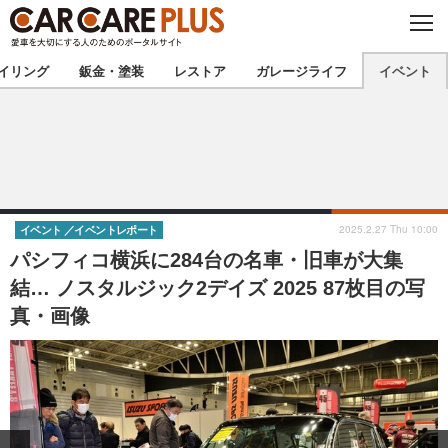
C
L
O
★カーケアプラス認定★
厳選プロショップを地域から探す
S
イリング
鈑金・塗装
レストア
ガレージライフ
イベント
E
北海道
東北
北関東
南関東
甲信越
北陸
2025.2.27 Thu 10:00
イベント
イベントレポート
パシフィコ横浜に284台の名車・旧車が大集
東海
関西
結… ノスタルジック2デイズ 2025 87枚目の写
真・画像
中国
四国
九州
沖縄
注目の記事