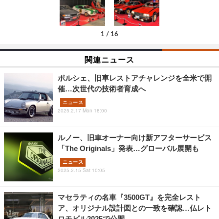
1
/
16
関連ニュース
ポルシェ、旧車レストアチャレンジを全米で開
催…次世代の技術者育成へ
ニュース
2025.2.17 Mon 18:00
ルノー、旧車オーナー向け新アフターサービス
「The Originals」発表…グローバル展開も
ニュース
2025.2.15 Sat 10:05
マセラティの名車『3500GT』を完全レスト
ア、オリジナル設計図との一致を確認…仏レト
ロモビル2025で公開