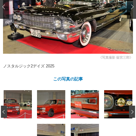
ショップレポート
愛車 File
ディテイリング
自動車豆知識
ストップ！不具合修理＆粗悪修理
ディテイリング
洗車
鈑金・塗装
鈑金・塗装
ヘッドライト磨き
コーティング
小キズ直し
防錆
特集記事
フィルム・ラッピング
ストップ 不具合修理＆粗悪修理
カーメーカー「旧車」関連プロジェ
ショップ紹介
クト
ショップレポート
プロショップ検索
レストア
コラム
《写真撮影 嶽宮三郎》
カーメーカー「旧車」関連プロジ
コラム
イベント
ノスタルジック2デイズ 2025
ェクト
インタビュー
イベント告知
イベントレポート
この写真の記事
‹