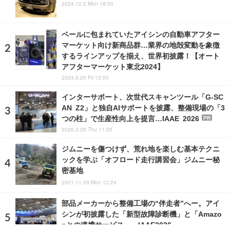
2024.12.2 Mon 18:00
ベールに包まれていたアイシンの自動車アフター
マーケット向け新商品群…業界の地殻変動を象徴
するラインアップを揃え、世界初披露！【オート
アフターマーケット東北2024】
2024.9.20 Fri 12:00
インターサポート、次世代スキャンツール「G-SC
AN Z2」と独自AIサポートを披露、整備現場の「3
つの柱」で生産性向上を提言…IAAE 2026
PR
2026.2.26 Thu 11:20
ジムニーを傷つけず、荒れ地を楽しむ基本テクニ
ックを学ぶ「オフロード走行講習会」ジムニー秘
密基地
2021.11.29 Mon 12:24
部品メーカーから整備工場の“伴走者”へー。アイ
シンが初披露した「新型故障診断機」と「Amazo
nとの連携サービス」…IAAE2026