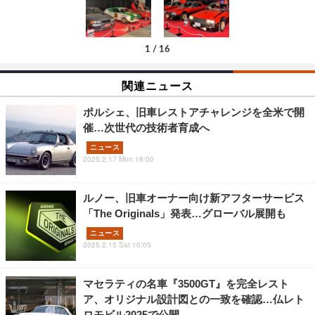
1
/
16
関連ニュース
ポルシェ、旧車レストアチャレンジを全米で開
催…次世代の技術者育成へ
ニュース
2025.2.17 Mon 18:00
ルノー、旧車オーナー向け新アフターサービス
「The Originals」発表…グローバル展開も
ニュース
2025.2.15 Sat 10:05
マセラティの名車『3500GT』を完全レスト
ア、オリジナル設計図との一致を確認…仏レト
ロモビル2025で公開