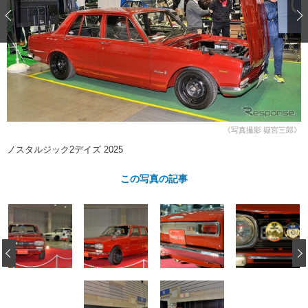
ショップレポート
愛車 File
ディテイリング
自動車豆知識
ストップ！不具合修理＆粗悪修理
ディテイリング
洗車
鈑金・塗装
鈑金・塗装
ヘッドライト磨き
コーティング
小キズ直し
防錆
特集記事
フィルム・ラッピング
ストップ 不具合修理＆粗悪修理
カーメーカー「旧車」関連プロジェ
ショップ紹介
クト
ショップレポート
プロショップ検索
レストア
コラム
《写真撮影 嶽宮三郎》
カーメーカー「旧車」関連プロジ
コラム
イベント
ノスタルジック2デイズ 2025
ェクト
インタビュー
イベント告知
イベントレポート
この写真の記事
‹