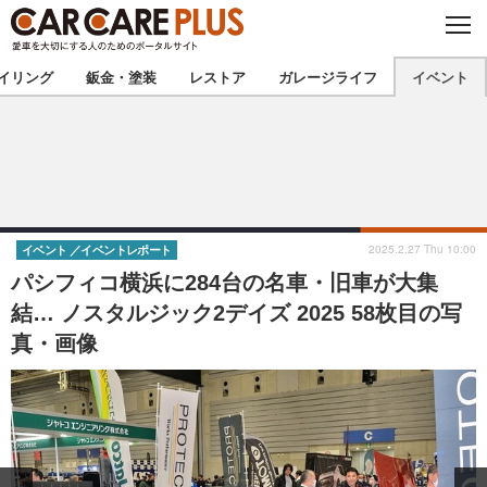
C
L
O
★カーケアプラス認定★
厳選プロショップを地域から探す
S
イリング
鈑金・塗装
レストア
ガレージライフ
イベント
E
北海道
東北
北関東
南関東
甲信越
北陸
2025.2.27 Thu 10:00
イベント
イベントレポート
パシフィコ横浜に284台の名車・旧車が大集
東海
関西
結… ノスタルジック2デイズ 2025 58枚目の写
真・画像
中国
四国
九州
沖縄
注目の記事