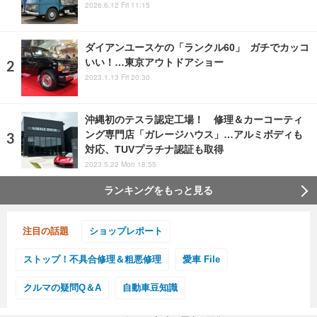
2026.6.12 Fri 11:15
ダイアンユースケの「ランクル60」 ガチでカッコ
いい！…東京アウトドアショー
2023.1.13 Fri 20:30
沖縄初のテスラ認定工場！ 修理＆カーコーティ
ング専門店「ガレージハウス」…アルミボディも
対応、TUVプラチナ認証も取得
2023.5.22 Mon 18:55
ランキングをもっと見る
注目の話題
ショップレポート
ストップ！不具合修理＆粗悪修理
愛車 File
クルマの疑問Q＆A
自動車豆知識