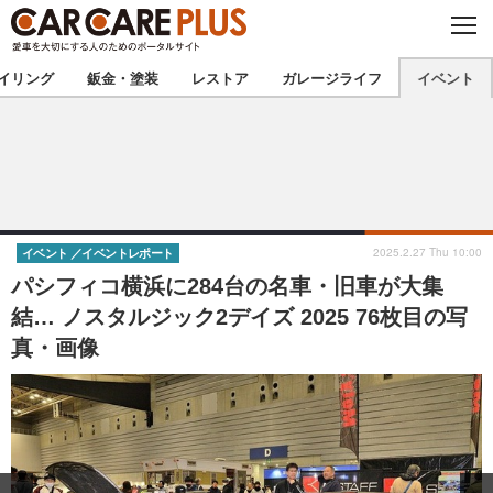
C
L
O
★カーケアプラス認定★
厳選プロショップを地域から探す
S
イリング
鈑金・塗装
レストア
ガレージライフ
イベント
E
北海道
東北
北関東
南関東
甲信越
北陸
2025.2.27 Thu 10:00
イベント
イベントレポート
パシフィコ横浜に284台の名車・旧車が大集
東海
関西
結… ノスタルジック2デイズ 2025 76枚目の写
真・画像
中国
四国
九州
沖縄
注目の記事