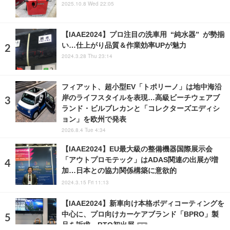
2025.10.8 Wed 22:05
【IAAE2024】プロ注目の洗車用 “純水器” が勢揃
い…仕上がり品質＆作業効率UPが魅力
2024.3.28 Thu 23:14
フィアット、超小型EV「トポリーノ」は地中海沿
岸のライフスタイルを表現…高級ビーチウェアブ
ランド・ビルブレカンと「コレクターズエディシ
ョン」を欧州で発表
2026.8.4 Tue 4:34
【IAAE2024】EU最大級の整備機器国際展示会
「アウトプロモテック」はADAS関連の出展が増
加…日本との協力関係構築に意欲的
2024.3.15 Fri 11:13
【IAAE2024】新車向け本格ボディコーティングを
中心に、プロ向けカーケアブランド「BPRO」製
品を訴求…BTO初出展
PR