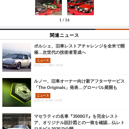
1
/
16
関連ニュース
ポルシェ、旧車レストアチャレンジを全米で開
催…次世代の技術者育成へ
ニュース
2025.2.17 Mon 18:00
ルノー、旧車オーナー向け新アフターサービス
「The Originals」発表…グローバル展開も
ニュース
2025.2.15 Sat 10:05
マセラティの名車『3500GT』を完全レスト
ア、オリジナル設計図との一致を確認…仏レト
ロモビル2025で公開