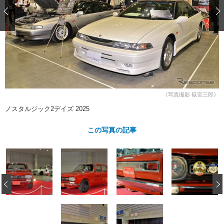
ショップレポート
愛車 File
ディテイリング
自動車豆知識
ストップ！不具合修理＆粗悪修理
ディテイリング
洗車
鈑金・塗装
鈑金・塗装
ヘッドライト磨き
コーティング
小キズ直し
防錆
特集記事
フィルム・ラッピング
ストップ 不具合修理＆粗悪修理
カーメーカー「旧車」関連プロジェ
ショップ紹介
クト
ショップレポート
プロショップ検索
レストア
コラム
《写真撮影 嶽宮三郎》
カーメーカー「旧車」関連プロジ
コラム
イベント
ノスタルジック2デイズ 2025
ェクト
インタビュー
イベント告知
イベントレポート
この写真の記事
‹