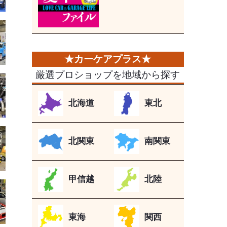
厳選プロショップを地域から探す
北海道
東北
北関東
南関東
甲信越
北陸
東海
関西