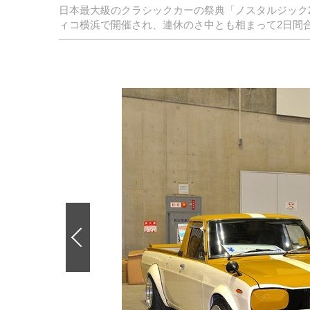
日本最大級のクラシックカーの祭典「ノスタルジック2
ィコ横浜で開催され、連休のさ中とも相まって2日間合
前
の
画
像