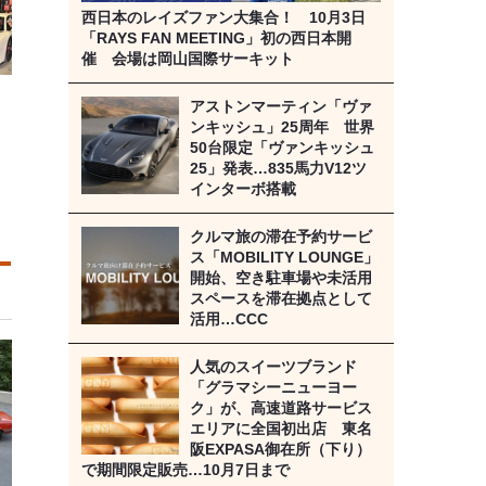
西日本のレイズファン大集合！ 10月3日
「RAYS FAN MEETING」初の西日本開
催 会場は岡山国際サーキット
アストンマーティン「ヴァ
ンキッシュ」25周年 世界
50台限定「ヴァンキッシュ
25」発表…835馬力V12ツ
インターボ搭載
クルマ旅の滞在予約サービ
ス「MOBILITY LOUNGE」
開始、空き駐車場や未活用
スペースを滞在拠点として
活用…CCC
人気のスイーツブランド
「グラマシーニューヨー
ク」が、高速道路サービス
エリアに全国初出店 東名
阪EXPASA御在所（下り）
で期間限定販売…10月7日まで