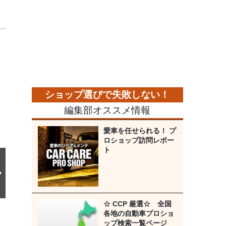
フ
次
の
画
像
編集部オススメ情報
愛車を任せられる！ プ
ロショップ訪問レポー
ト
☆ CCP 厳選☆ 全国
各地の自動車プロショ
ップ検索一覧ページ