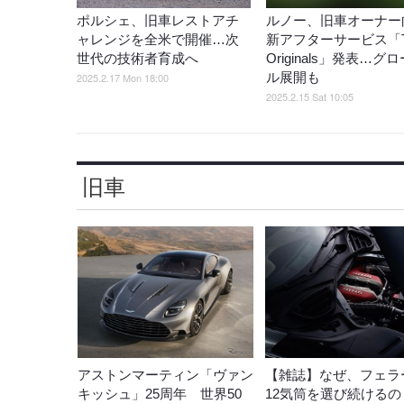
ポルシェ、旧車レストアチ
ルノー、旧車オーナー
ャレンジを全米で開催…次
新アフターサービス「T
世代の技術者育成へ
Originals」発表…グ
ル展開も
2025.2.17 Mon 18:00
2025.2.15 Sat 10:05
旧車
アストンマーティン「ヴァン
【雑誌】なぜ、フェラ
キッシュ」25周年 世界50
12気筒を選び続けるの