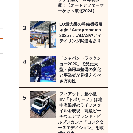
露！【オートアフターマ
ーケット東北2024】
EU最大級の整備機器展
示会「Autopromotec
2025」…ADASやディ
テイリング関連もあり
「ジャパントラックシ
ョー2026」で見た大
型・商用車整備の変化
と事業者が見据えるべ
き方向性
フィアット、超小型
EV「トポリーノ」は地
中海沿岸のライフスタ
イルを表現…高級ビー
チウェアブランド・ビ
ルブレカンと「コレクタ
ーズエディション」を欧