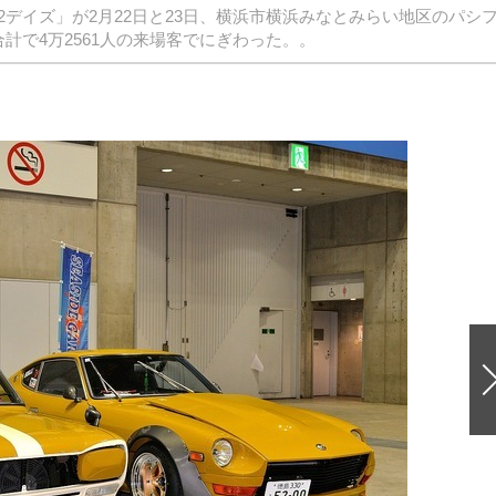
デイズ」が2月22日と23日、横浜市横浜みなとみらい地区のパシ
計で4万2561人の来場客でにぎわった。。