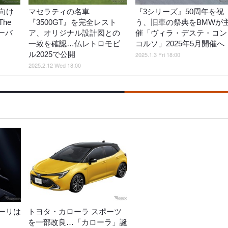
向け
マセラティの名車
『3シリーズ』50周年を祝
he
『3500GT』を完全レスト
う、旧車の祭典をBMWが
ローバ
ア、オリジナル設計図との
催「ヴィラ・デステ・コン
一致を確認…仏レトロモビ
コルソ」2025年5月開催へ
ル2025で公開
2025.1.3 Fri 18:00
2025.2.12 Wed 18:00
ーリは
トヨタ・カローラ スポーツ
を一部改良…「カローラ」誕