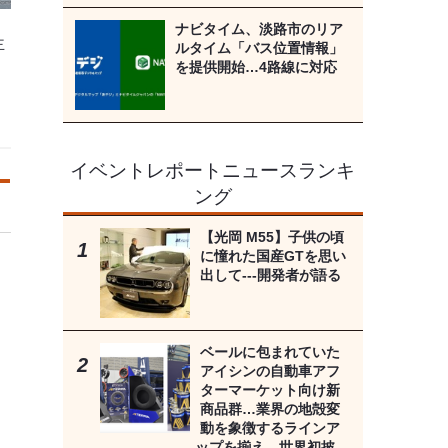
ナビタイム、淡路市のリア
主
ルタイム「バス位置情報」
を提供開始…4路線に対応
イベントレポートニュースランキ
ング
【光岡 M55】子供の頃
に憧れた国産GTを思い
出して---開発者が語る
ベールに包まれていた
アイシンの自動車アフ
ターマーケット向け新
商品群…業界の地殻変
動を象徴するラインア
ップを揃え、世界初披