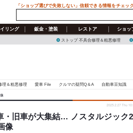
「ショップ選びで失敗しない」信頼できる情報をチェッ
イリング
鈑金・塗装
レストア
ショッ
ストップ 不具合修理＆粗悪修理
修理＆粗悪修理
愛車 File
クルマの疑問Q＆A
自動車豆知識
画像
2025.2.27 Thu 10
車・旧車が大集結… ノスタルジック
・画像