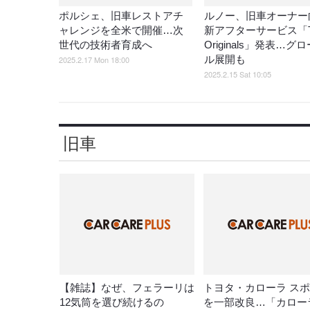
ポルシェ、旧車レストアチ
ルノー、旧車オーナー
ャレンジを全米で開催…次
新アフターサービス「T
世代の技術者育成へ
Originals」発表…グ
ル展開も
2025.2.17 Mon 18:00
2025.2.15 Sat 10:05
旧車
【雑誌】なぜ、フェラーリは
トヨタ・カローラ ス
12気筒を選び続けるの
を一部改良…「カロー