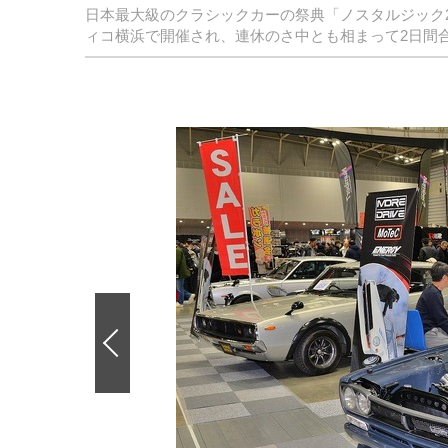
日本最大級のクラシックカーの祭典「ノスタルジック2
ィコ横浜で開催され、連休のさ中とも相まって2日間合
前
の
画
像