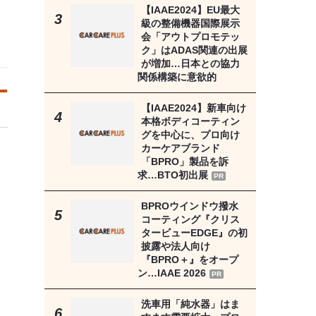
【IAAE2024】EU最大
級の整備機器国際展示
会「アウトプロモテッ
ク」はADAS関連の出展
が増加…日本との協力
関係構築に意欲的
【IAAE2024】新車向け
本格ボディコーティン
グを中心に、プロ向け
カーケアブランド
「BPRO」製品を訴
求…BTO初出展
PR
BPROウインドウ撥水
コーティング『クリス
タービューEDGE』の初
披露や法人向け
『BPRO＋』をオープ
ン…IAAE 2026
PR
洗車用「純水器」はま