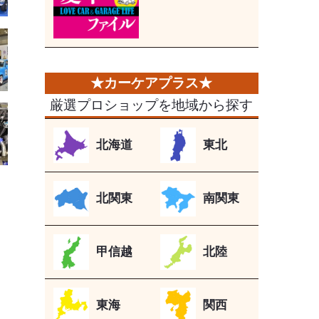
厳選プロショップを地域から探す
北海道
東北
北関東
南関東
甲信越
北陸
東海
関西