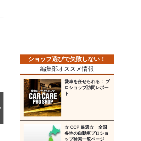
フ
次
の
画
像
編集部オススメ情報
愛車を任せられる！ プ
ロショップ訪問レポー
ト
☆ CCP 厳選☆ 全国
各地の自動車プロショ
ップ検索一覧ページ