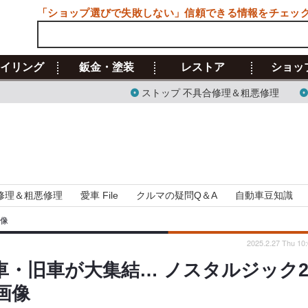
「ショップ選びで失敗しない」信頼できる情報をチェッ
イリング
鈑金・塗装
レストア
ショッ
ストップ 不具合修理＆粗悪修理
修理＆粗悪修理
愛車 File
クルマの疑問Q＆A
自動車豆知識
画像
2025.2.27 Thu 10
車・旧車が大集結… ノスタルジック
・画像