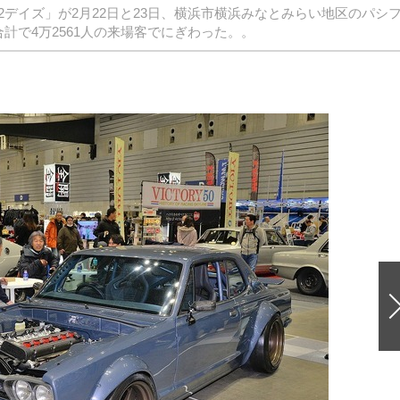
デイズ」が2月22日と23日、横浜市横浜みなとみらい地区のパシ
計で4万2561人の来場客でにぎわった。。