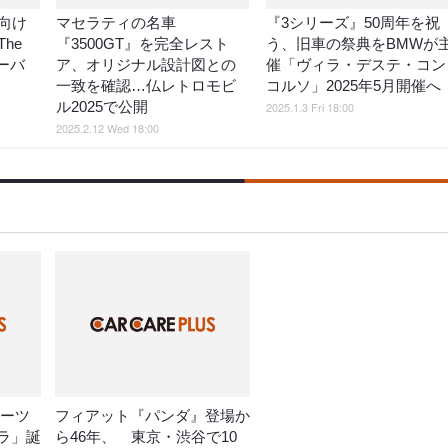
向け
マセラティの名車
『3シリーズ』50周年を祝
he
『3500GT』を完全レスト
う、旧車の祭典をBMWが
ローバ
ア、オリジナル設計図との
催「ヴィラ・デステ・コン
一致を確認…仏レトロモビ
コルソ」2025年5月開催へ
ル2025で公開
2025.1.3 Fri 18:00
2025.2.12 Wed 18:00
ポーツ
フィアット『パンダ』登場か
ラ」誕
ら46年、 東京・渋谷で10