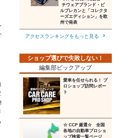
チウェアブランド・ビ
ルブレカンと「コレクタ
ーズエディション」を欧
州で発表
ー
で
アクセスランキングをもっと見る
編集部ピックアップ
愛車を任せられる！ プ
類
ロショップ訪問レポー
ト
定
整
が
も
☆ CCP 厳選☆ 全国
各地の自動車プロショ
ップ検索一覧ページ