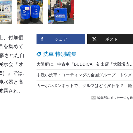
上、付加価
シェア
ポスト
目を集めて
洗車 特別編集
開催された自
展示会『
オ
大阪府に、中古車「BUDDICA」初出店「大阪堺支社」を8
25）』では、
手洗い洗車・コーティングの全国グルー
純水器と高
カーボンボンネットで
披露され、
編集部にメッセージを送