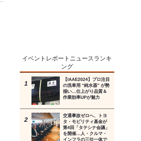
イベントレポートニュースランキ
ング
【IAAE2024】プロ注目
の洗車用 “純水器” が勢
揃い…仕上がり品質＆
作業効率UPが魅力
交通事故ゼロへ、トヨ
タ・モビリティ基金が
第4回「タテシナ会議」
を開催…人・クルマ・
インフラの三位一体で