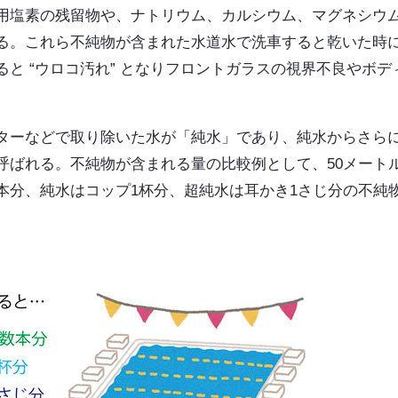
用塩素の残留物や、ナトリウム、カルシウム、マグネシウ
る。これら不純物が含まれた水道水で洗車すると乾いた時
と “ウロコ汚れ” となりフロントガラスの視界不良やボデ
ターなどで取り除いた水が「純水」であり、純水からさら
呼ばれる。不純物が含まれる量の比較例として、50メート
本分、純水はコップ1杯分、超純水は耳かき1さじ分の不純