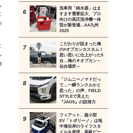
ム
洗車用「純水器」はま
すます需要拡大、プロ
に
向けの高圧洗浄機一体
ィ
型が新登場…AA九州
2025
こだわりが詰まった俺
に
の#オプカンカスタム！
ル
思い思いに仕上がった5
台…俺の＃オプカン～
物
仙台場所～
「ジムニーノマドだっ
て…一瞬ランクルかと
思った」の声、FIELD
STYLEで見えた
『JAOS』の説得力
フィアット、超小型
EV「トポリーノ」は地
中海沿岸のライフスタ
イルを表現…高級ビー