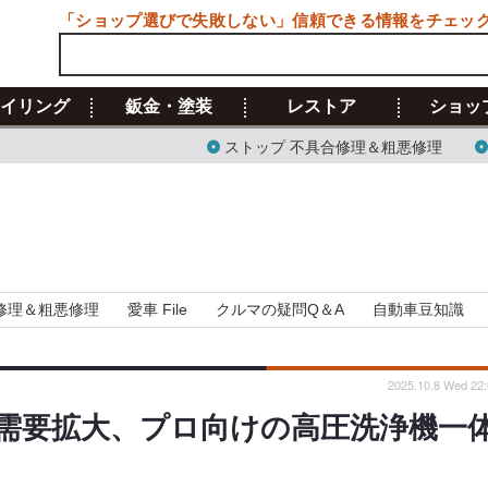
「ショップ選びで失敗しない」信頼できる情報をチェッ
イリング
鈑金・塗装
レストア
ショッ
ストップ 不具合修理＆粗悪修理
修理＆粗悪修理
愛車 File
クルマの疑問Q＆A
自動車豆知識
2025.10.8 Wed 22:
需要拡大、プロ向けの高圧洗浄機一