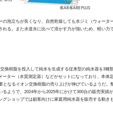
ーの泡立ちが良くなり、自然乾燥しても水ジミ（ウォータ
される。また水道水に比べて溶かす力が強いため、軽い力
オン交換樹脂を投入して純水を生成する従来型の純水器を3種
Sメーター（水質測定器）などがセットになっており、本体
必要となるイオン交換樹脂の売り上げが伸びているようだ。
ようで、2024年から2025年にかけて300台の販売実績
ングショップでは顧客向けに家庭用純水器を販売する動き