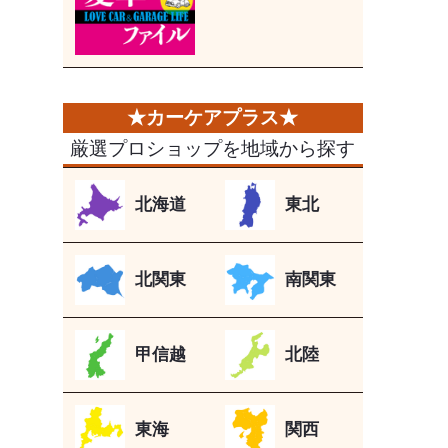
厳選プロショップを地域から探す
北海道
東北
北関東
南関東
甲信越
北陸
東海
関西