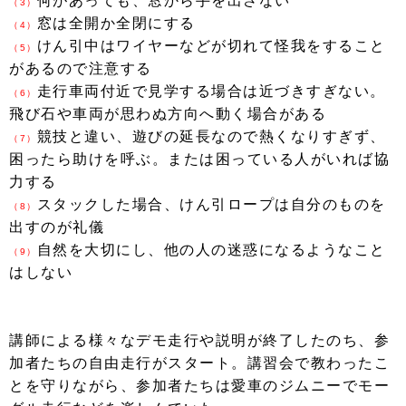
何があっても、窓から手を出さない
（3）
窓は全開か全閉にする
（4）
けん引中はワイヤーなどが切れて怪我をすること
（5）
があるので注意する
走行車両付近で見学する場合は近づきすぎない。
（6）
飛び石や車両が思わぬ方向へ動く場合がある
競技と違い、遊びの延長なので熱くなりすぎず、
（7）
困ったら助けを呼ぶ。または困っている人がいれば協
力する
スタックした場合、けん引ロープは自分のものを
（8）
出すのが礼儀
自然を大切にし、他の人の迷惑になるようなこと
（9）
はしない
講師による様々なデモ走行や説明が終了したのち、参
加者たちの自由走行がスタート。講習会で教わったこ
とを守りながら、参加者たちは愛車のジムニーでモー