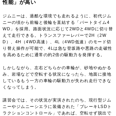
性能」が高い
ジムニーは、過酷な環境でも走れるように、初代ジム
ニーの頃から前輪と後輪を直結する「パートタイム4
WD」を採用。路面状況に応じて2WDと4WDに切り替
えて走行できる。トランスファーレバーで2H（2W
D）、4H（4WD高速）、4L（4WD低速）のモード切
り替え操作が可能で、4Lは急な登坂路や悪路の走破性
を高めるために通常の約2倍の駆動力を発揮する。
しかしながら、左右どちらかの車輪が、砂地やぬかる
み、岩場などで空転する状況になったら、地面に接地
しているもう一方の車輪の駆動力が失われ走行できな
くなってしまう。
講習会では、その状況が実演されたのち、現行型ジム
ニーやジムニーシエラに装備された「ブレーキLSDト
ラクションコントロール」であれば、空転せず脱出で