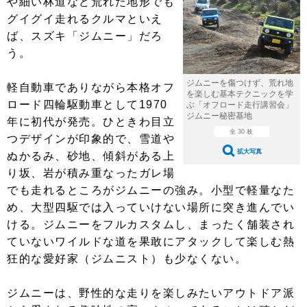
や細い林道など荒れた地形でも
ショップレポート
愛車 File
ディテイリング
グイグイ走れるクルマといえ
自動車豆知識
ストップ！不具合修理＆粗悪修理
ディテイリング
洗車
鈑金・塗装
ば、スズキ「ジムニー」だろ
う。
鈑金・塗装
ヘッドライト磨き
コーティング
小キズ直し
防錆
特集記事
ジムニーを傷つけず、荒れ地
軽自動車でありながら本格オフ
フィルム・ラッピング
ストップ 不具合修理＆粗悪修理
カーメーカー「旧車」関連プロジェ
ショップ紹介
を楽しむ基本テクニックを学
クト
ロード四輪駆動車として1970
ぶ「オフロード走行講習会」
ジムニー秘密基地
ショップレポート
プロショップ検索
レストア
年に初代が発売。ひときわ目立
コラム
全 30 枚
つデザインが印象的で、雪道や
カーメーカー「旧車」関連プロジ
コラム
イベント
拡大写真
ぬかるみ、砂地、傾斜がある上
ェクト
り坂、岩が積み重なったガレ場
インタビュー
イベント告知
イベントレポート
でも走れるところがジムニーの強み。小型で軽量なた
め、大型四駆では入っていけない場所に突き進んでい
ける。ジムニーをフルカスタムし、まったく舗装され
ていないワイルドな道を果敢にアタックして楽しむ熱
狂的な愛好家（ジムニスト）も少なくない。
ジムニーは、野性的な走りを楽しみたいアウトドア派