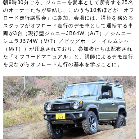
朝9時30分ごろ、ジムニーを愛車として所有する25名
のオーナーたちが集結し、このうち10名ほどが「オフ
ロード走行講習会」に参加。会場には、講師を務める
スタッフがオフロード走行のデモ車として運転する車
両が3台（現行型ジムニーJB64W（A/T）／ジムニー
シエラJB74W（M/T）／ビッグホーン・イルムシャー
（M/T））が用意されており、参加者たちは配布され
た「オフロードマニュアル」と、講師によるデモ走行
を見ながらオフロード走行の基本を学ぶことに。