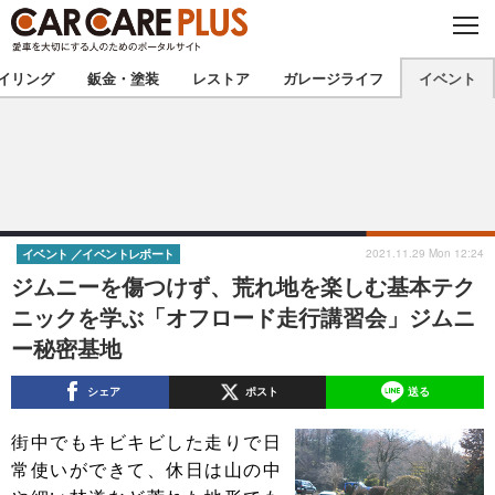
C
L
O
★カーケアプラス認定★
厳選プロショップを地域から探す
S
イリング
鈑金・塗装
レストア
ガレージライフ
イベント
E
北海道
東北
北関東
南関東
甲信越
北陸
2021.11.29 Mon 12:24
イベント
イベントレポート
ジムニーを傷つけず、荒れ地を楽しむ基本テク
東海
関西
ニックを学ぶ「オフロード走行講習会」ジムニ
ー秘密基地
中国
四国
シェア
ポスト
送る
九州
沖縄
街中でもキビキビした走りで日
注目の記事
常使いができて、休日は山の中