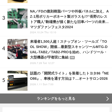
NA／FDの復刻樹脂パーツや外板パネルに加え、A
Z-1用ポリカーボネート製ガラスも!?“長野のレス
トア職人”駒場豊が描く新たな旧車パーツの未来…
マツダファンフェスタ2024
2024.10.24 Thu 13:10
来場者1,500人超！スナップオン・ツールズ「TO
OL SHOW」開催…最新型スキャンツールMTG-D
UAL-TAB2／TAB2-PROを始め、ハンドツール・
大型機器が宇都宮に集結
PR
2026.7.28 Tue 12:27
話題の「開閉式ライト」を装着したトヨタ86『NE
O86』、車検を通す方法は？…オートサロン2026
2026.1.11 Sun 7:00
ランキングをもっと見る