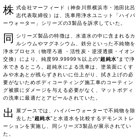
株
式会社マーフィード（神奈川県横浜市・池田比呂
志代表取締役）は、洗車用浄水ユニット「ハイパ
ーウォーター」シリーズの3製品を訴求していた。
同
シリーズ製品の特徴は、水道水の中に含まれるカ
ルシウムやマグネシウム、鉄分といった不純物を
浄水プロセス（物理ろ過 ・活性炭・逆浸透膜・イオン
交換）により、純度99.99999％以上の“
超純水
”まで浄
水できるところ。超純水による洗車は、塗装面にくす
みや水あとが残らずきれいに仕上がり、拭き上げの必
要がないためボディコーティング施工車のコーティン
グ被膜にダメージを与える必要がなく、マットボディ
の洗車に最適だとアピールされていた。
出
展ブースでは、ハイパーウォーターで不純物を除
去した“
超純水
”と水道水を比較するデモンストレ
ーションを実施し、同シリーズ3製品が展示されてい
た。