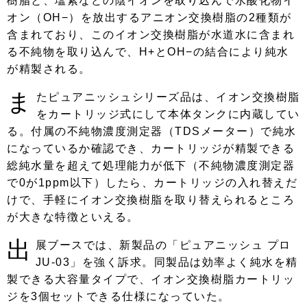
樹脂と、塩素などの陰イオンを取り込んで水酸化物イ
オン（OH−）を放出するアニオン交換樹脂の2種類が
含まれており、このイオン交換樹脂が水道水に含まれ
る不純物を取り込んで、H+とOH−の結合により純水
が精製される。
ま
たピュアニッシュシリーズ品は、イオン交換樹脂
をカートリッジ式にして本体タンクに内蔵してい
る。付属の不純物濃度測定器（TDSメーター）で純水
になっているか確認でき、カートリッジが精製できる
総純水量を超えて処理能力が低下（不純物濃度測定器
で0が1ppm以下）したら、カートリッジの入れ替えだ
けで、手軽にイオン交換樹脂を取り替えられるところ
が大きな特徴といえる。
出
展ブースでは、新製品の「ピュアニッシュ プロ
JU-03」を強く訴求。同製品は効率よく純水を精
製できる大容量タイプで、イオン交換樹脂カートリッ
ジを3個セットできる仕様になっていた。