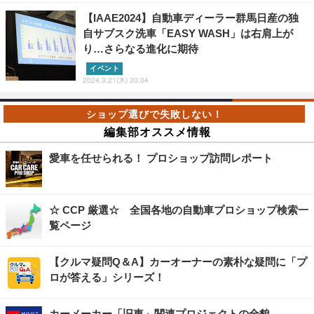
【IAAE2024】自動車ディーラー群馬日産の独
自サブスク洗車「EASY WASH」は右肩上が
り…さらなる進化に期待
イベント
2024.3.21(木) 20:04
編集部オススメ情報
愛車を任せられる！ プロショップ訪問レポート
☆ CCP 厳選☆ 全国各地の自動車プロショップ検索一
覧ページ
【クルマ疑問Q＆A】カーオーナーの素朴な疑問に「プ
ロが答える」シリーズ！
カーメーカー「旧車」関連プロジェクトの全貌