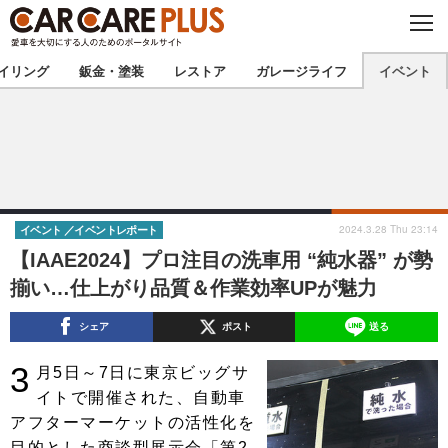
C
L
O
★カーケアプラス認定★
厳選プロショップを地域から探す
S
イリング
鈑金・塗装
レストア
ガレージライフ
イベント
E
北海道
東北
北関東
南関東
甲信越
北陸
2024.3.28 Thu 23:14
イベント
イベントレポート
【IAAE2024】プロ注目の洗車用 “純水器” が勢
東海
関西
揃い…仕上がり品質＆作業効率UPが魅力
中国
四国
シェア
ポスト
送る
九州
沖縄
3
月5日～7日に東京ビッグサ
イトで開催された、自動車
注目の記事
アフターマーケットの活性化を
目的とした商談型展示会「第2