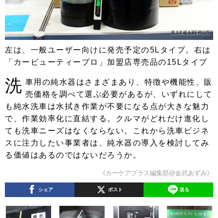
左は、一般ユーザー向けに発売予定の5Lタイプ。右は
「カービューティープロ」加盟店専売品の15Lタイプ
洗
車用の純水器はさまざまあり、特徴や機能性、販
売価格を調べて選ぶ必要があるが、いずれにして
も純水洗車は水拭き作業が不要になる点が大きな魅力
で、作業効率化に直結する。クルマがどれだけ進化し
ても洗車ニーズはなくならない。これから洗車ビジネ
スに注力したい事業者は、純水器の導入を検討してみ
る価値はあるのではないだろうか。
《カーケアプラス編集部@金武あずみ》
シェア
ポスト
送る