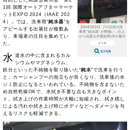
ショップレポート
愛車 File
ディテイリング
1回 国際オートアフターマーケ
自動車豆知識
ストップ！不具合修理＆粗悪修理
ディテイリング
洗車
ットEXPO 2024（IAAE 202
鈑金・塗装
4）」では、洗車用“
純水器
”を
鈑金・塗装
ヘッドライト磨き
コーティング
小キズ直し
防錆
特集記事
【IAAE2024】プロ注目の洗
アピールする出展社が複数あ
車用 “純水器” が勢揃い…仕上
り、来場者の注目を集めてい
がり品質＆作業効率UPが魅力
フィルム・ラッピング
ストップ 不具合修理＆粗悪修理
カーメーカー「旧車」関連プロジェ
ショップ紹介
た。
クト
全 8 枚
ショップレポート
プロショップ検索
レストア
拡大写真
水
道水の中に含まれるカル
コラム
シウムやマグネシウム、
カーメーカー「旧車」関連プロジ
コラム
イベント
ェクト
鉄分といった不純物を取り除いた“
純水
”で洗車を行う
インタビュー
イベント告知
イベントレポート
と、カーシャンプーの泡立ちが良くなり、洗車後の水
ジミ防止になるといわれている。不純物を含まないた
め自然乾燥OKで、水拭き不要な点も大きなポイン
ト。拭き上げの作業時間が大幅に短縮され、拭き残し
による汚れや拭き上げ時にボディなどへダメージを与
えるリスクも軽減できる。