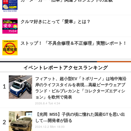
クルマ好きにとって「愛車」とは？
ストップ！ 「不具合修理＆不正修理」実態レポート！
イベントレポートアクセスランキング
フィアット、超小型EV「トポリーノ」は地中海沿
岸のライフスタイルを表現…高級ビーチウェアブ
ランド・ビルブレカンと「コレクターズエディシ
ョン」を欧州で発表
2026.8.4 Tue 4:34
【光岡 M55】子供の頃に憧れた国産GTを思い出
して---開発者が語る
2024.12.2 Mon 18:00