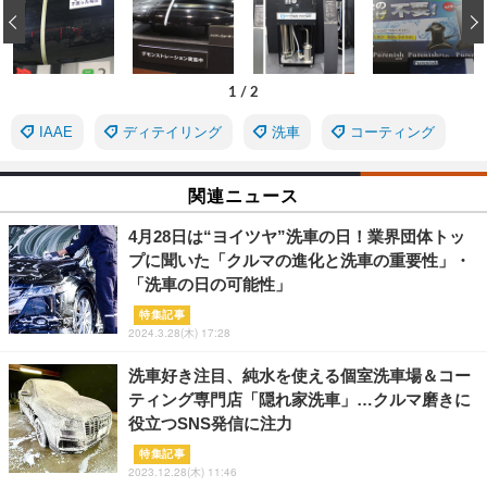
‹
1
/
2
IAAE
ディテイリング
洗車
コーティング
関連ニュース
4月28日は“ヨイツヤ”洗車の日！業界団体トッ
プに聞いた「クルマの進化と洗車の重要性」・
「洗車の日の可能性」
特集記事
2024.3.28(木) 17:28
洗車好き注目、純水を使える個室洗車場＆コー
ティング専門店「隠れ家洗車」…クルマ磨きに
役立つSNS発信に注力
特集記事
2023.12.28(木) 11:46