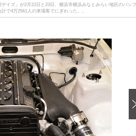
デイズ」が2月22日と23日、横浜市横浜みなとみらい地区のパシ
計で4万2561人の来場客でにぎわった。。