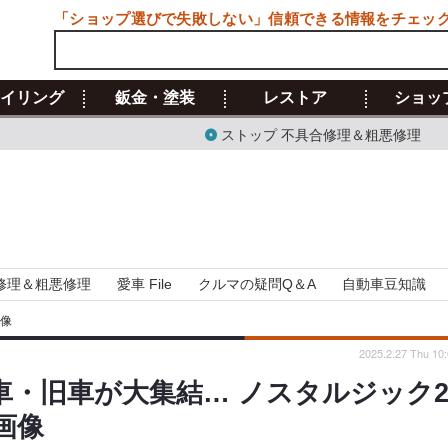
「ショップ選びで失敗しない」信頼できる情報をチェッ
イリング
鈑金・塗装
レストア
ショッ
ストップ 不具合修理＆粗悪修理
修理＆粗悪修理
愛車 File
クルマの疑問Q＆A
自動車豆知識
画像
2025.2.27 Thu 10
車・旧車が大集結… ノスタルジック
・画像