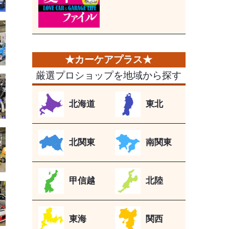
厳選プロショップを地域から探す
北海道
東北
北関東
南関東
甲信越
北陸
東海
関西