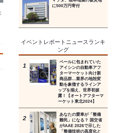
マツダ、熊本地震の被災地
に500万円寄付
主
イベントレポートニュースランキ
ング
ベールに包まれていた
アイシンの自動車アフ
ターマーケット向け新
商品群…業界の地殻変
動を象徴するラインア
ップを揃え、世界初披
露！【オートアフターマ
ーケット東北2024】
あなたの愛車が「整備
難民」になる？ 国交省
がIAAE 2026で示した
「整備技術の高度化と