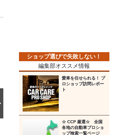
フ
次
の
画
像
編集部オススメ情報
愛車を任せられる！ プ
ロショップ訪問レポー
ト
☆ CCP 厳選☆ 全国
各地の自動車プロショ
ップ検索一覧ページ