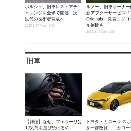
ポルシェ、旧車レストアチ
ルノー、旧車オーナー
ャレンジを全米で開催…次
新アフターサービス「T
世代の技術者育成へ
Originals」発表…グ
ル展開も
2025.2.17 Mon 18:00
2025.2.15 Sat 10:05
旧車
【雑誌】なぜ、フェラーリは
トヨタ・カローラ ス
12気筒を選び続けるの
を一部改良…「カロー