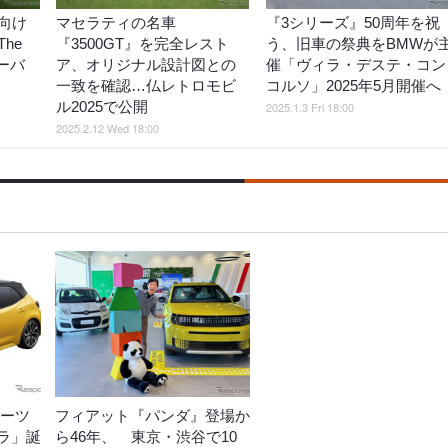
向け
マセラティの名車
『3シリーズ』50周年を祝
he
『3500GT』を完全レスト
う、旧車の祭典をBMWが
ローバ
ア、オリジナル設計図との
催「ヴィラ・デステ・コン
一致を確認…仏レトロモビ
コルソ」2025年5月開催へ
ル2025で公開
2025.1.3 Fri 18:00
2025.2.12 Wed 18:00
ポーツ
フィアット『パンダ』登場か
ラ」誕
ら46年、 東京・渋谷で10