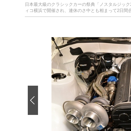
日本最大級のクラシックカーの祭典「ノスタルジック2
ィコ横浜で開催され、連休のさ中とも相まって2日間合
前
の
画
像