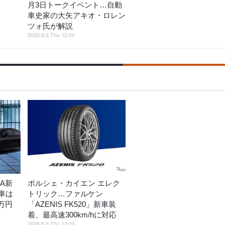
月3日トークイベント…自動
車史家の大矢アキオ・ロレン
ツォ氏が解説
2026.8.6 Thu 12:00
A新
ポルシェ・カイエン エレク
車は
トリック…ファルケン
万円
「AZENIS FK520」新車装
着、最高速300km/hに対応
2026.8.6 Thu 13:00