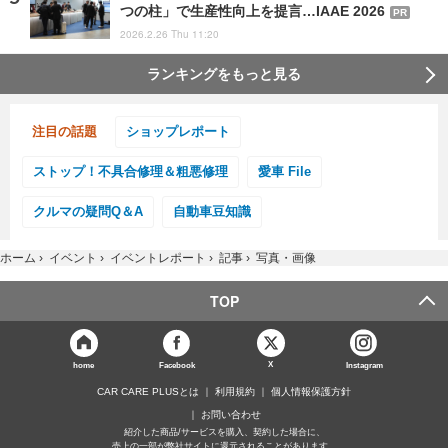
つの柱」で生産性向上を提言…IAAE 2026
PR
2026.2.26 Thu 11:20
ランキングをもっと見る
注目の話題
ショップレポート
ストップ！不具合修理＆粗悪修理
愛車 File
クルマの疑問Q＆A
自動車豆知識
ホーム
›
イベント
›
イベントレポート
›
記事
›
写真・画像
TOP
X
home
Facebook
Instagram
CAR CARE PLUSとは
利用規約
個人情報保護方針
お問い合わせ
紹介した商品/サービスを購入、契約した場合に、
売上の一部が弊社サイトに還元されることがあります。