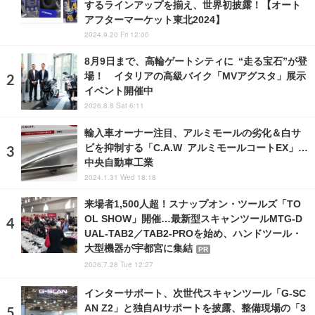
するラインアップを揃え、世界初披露！【オート
アフターマーケット東北2024】
2024.9.20 Fri 12:00
8月9日まで、高輪ゲートシティに “走る宝石”が登
場！ イタリアの高級バイク「MVアグスタ」展示
イベント開催中
2026.8.8 Sat 6:11
輸入車オーナー注目、アルミモールの劣化＆白サ
ビを抑制する「C.A.W アルミモールコートEX」…
中央自動車工業
2024.1.31 Wed 18:18
来場者1,500人超！スナップオン・ツールズ「TO
OL SHOW」開催…最新型スキャンツールMTG-D
UAL-TAB2／TAB2-PROを始め、ハンドツール・
大型機器が宇都宮に集結
PR
2026.7.28 Tue 12:27
インターサポート、次世代スキャンツール「G-SC
AN Z2」と独自AIサポートを披露、整備現場の「3