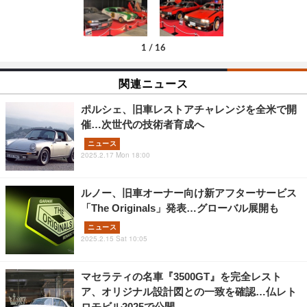
1
/
16
関連ニュース
ポルシェ、旧車レストアチャレンジを全米で開
催…次世代の技術者育成へ
ニュース
2025.2.17 Mon 18:00
ルノー、旧車オーナー向け新アフターサービス
「The Originals」発表…グローバル展開も
ニュース
2025.2.15 Sat 10:05
マセラティの名車『3500GT』を完全レスト
ア、オリジナル設計図との一致を確認…仏レト
ロモビル2025で公開