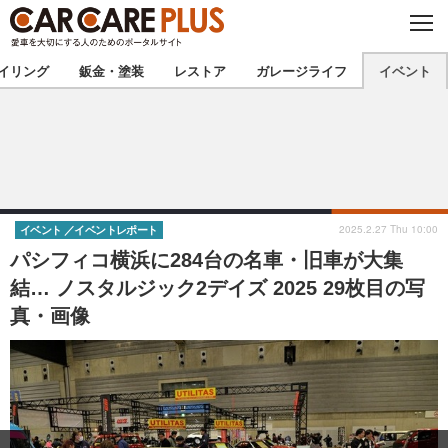
C
L
O
★カーケアプラス認定★
厳選プロショップを地域から探す
S
イリング
鈑金・塗装
レストア
ガレージライフ
イベント
E
北海道
東北
北関東
南関東
甲信越
北陸
2025.2.27 Thu 10:00
イベント
イベントレポート
パシフィコ横浜に284台の名車・旧車が大集
東海
関西
結… ノスタルジック2デイズ 2025 29枚目の写
真・画像
中国
四国
九州
沖縄
注目の記事