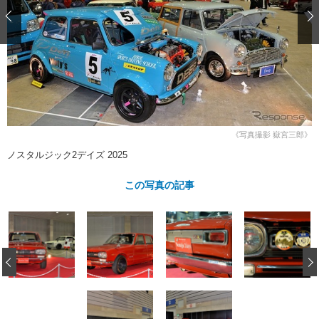
ショップレポート
愛車 File
ディテイリング
自動車豆知識
ストップ！不具合修理＆粗悪修理
ディテイリング
洗車
鈑金・塗装
鈑金・塗装
ヘッドライト磨き
コーティング
小キズ直し
防錆
特集記事
フィルム・ラッピング
ストップ 不具合修理＆粗悪修理
カーメーカー「旧車」関連プロジェ
ショップ紹介
クト
ショップレポート
プロショップ検索
レストア
コラム
《写真撮影 嶽宮三郎》
カーメーカー「旧車」関連プロジ
コラム
イベント
ノスタルジック2デイズ 2025
ェクト
インタビュー
イベント告知
イベントレポート
この写真の記事
‹