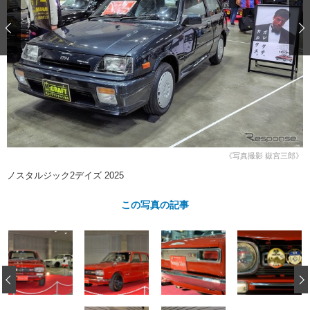
ショップレポート
愛車 File
ディテイリング
自動車豆知識
ストップ！不具合修理＆粗悪修理
ディテイリング
洗車
鈑金・塗装
鈑金・塗装
ヘッドライト磨き
コーティング
小キズ直し
防錆
特集記事
フィルム・ラッピング
ストップ 不具合修理＆粗悪修理
カーメーカー「旧車」関連プロジェ
ショップ紹介
クト
ショップレポート
プロショップ検索
レストア
コラム
カーメーカー「旧車」関連プロジ
コラム
イベント
《写真撮影 嶽宮三郎》
ェクト
ノスタルジック2デイズ 2025
インタビュー
イベント告知
イベントレポート
この写真の記事
‹