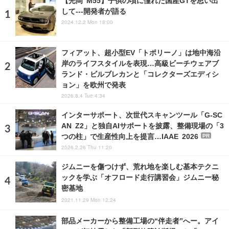
して---開発者が語る
2024.12.2 Mon 18:00
フィアット、超小型EV「トポリーノ」は地中海沿
岸のライフスタイルを表現…高級ビーチウェアブ
ランド・ビルブレカンと「コレクターズエディシ
ョン」を欧州で発表
2026.8.4 Tue 4:34
インターサポート、次世代スキャンツール「G-SC
AN Z2」と独自AIサポートを披露、整備現場の「3
つの柱」で生産性向上を提言…IAAE 2026
PR
2026.2.26 Thu 11:20
ジムニーを傷つけず、荒れ地を楽しむ基本テクニ
ックを学ぶ「オフロード走行講習会」ジムニー秘
密基地
2021.11.29 Mon 12:24
部品メーカーから整備工場の“伴走者”へー。アイ