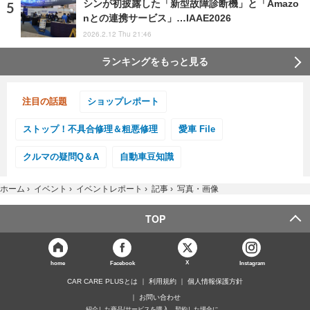
シンが初披露した「新型故障診断機」と「Amazo
nとの連携サービス」…IAAE2026
2026.2.12 Thu 21:46
ランキングをもっと見る
注目の話題
ショップレポート
ストップ！不具合修理＆粗悪修理
愛車 File
クルマの疑問Q＆A
自動車豆知識
ホーム
›
イベント
›
イベントレポート
›
記事
›
写真・画像
TOP
X
home
Facebook
Instagram
CAR CARE PLUSとは
利用規約
個人情報保護方針
お問い合わせ
紹介した商品/サービスを購入、契約した場合に、