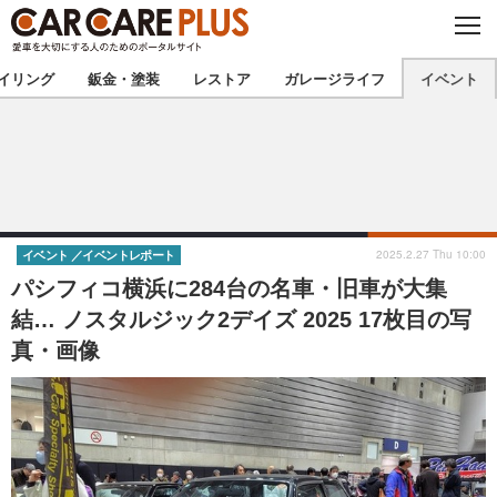
C
L
O
★カーケアプラス認定★
厳選プロショップを地域から探す
S
イリング
鈑金・塗装
レストア
ガレージライフ
イベント
E
北海道
東北
北関東
南関東
甲信越
北陸
2025.2.27 Thu 10:00
イベント
イベントレポート
パシフィコ横浜に284台の名車・旧車が大集
東海
関西
結… ノスタルジック2デイズ 2025 17枚目の写
真・画像
中国
四国
九州
沖縄
注目の記事