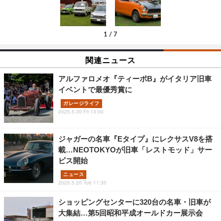
1
/
7
関連ニュース
アルファロメオ『ティーポB』がイタリア旧車
イベントで最優秀賞に
ガレージライフ
2025.5.30 Fri 13:00
ジャガーの名車『Eタイプ』にレクサスV8を搭
載…NEOTOKYOが旧車「レストモッド」サー
ビス開始
ニュース
2025.5.20 Tue 11:30
ショッピングセンターに320台の名車・旧車が
大集結…第5回昭和平成オールドカー展示会