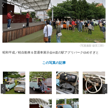
ショップレポート
愛車 File
ディテイリング
自動車豆知識
ストップ！不具合修理＆粗悪修理
ディテイリング
洗車
鈑金・塗装
鈑金・塗装
ヘッドライト磨き
コーティング
小キズ直し
防錆
特集記事
フィルム・ラッピング
ストップ 不具合修理＆粗悪修理
カーメーカー「旧車」関連プロジェ
ショップ紹介
クト
ショップレポート
プロショップ検索
レストア
コラム
《写真撮影 嶽宮三郎》
カーメーカー「旧車」関連プロジ
コラム
イベント
昭和平成／軽自動車＆普通車展示会in道の駅アグリパークゆめすぎと
ェクト
インタビュー
イベント告知
イベントレポート
この写真の記事
‹