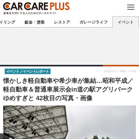
C
L
O
★カーケアプラス認定★
厳選プロショップを地域から探す
S
イリング
鈑金・塗装
レストア
ガレージライフ
イベント
E
北海道
東北
北関東
南関東
甲信越
北陸
2025.6.11 Wed 17:00
イベント
イベントレポート
懐かしき軽自動車や希少車が集結…昭和平成／
東海
関西
軽自動車＆普通車展示会in道の駅アグリパーク
ゆめすぎと 42枚目の写真・画像
中国
四国
九州
沖縄
注目の記事