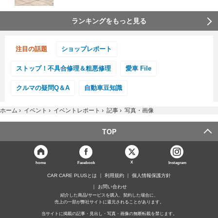
ランキングをもっと見る
注目の話題
ショップレポート
ストップ！不具合修理＆粗悪修理
愛車 File
クルマの疑問Q＆A
自動車豆知識
ホーム
›
イベント
›
イベントレポート
›
記事
›
写真・画像
TOP
X
home
Facebook
Instagram
CAR CARE PLUSとは
利用規約
個人情報保護方針
お問い合わせ
紹介した商品/サービスを購入、契約した場合に、
売上の一部が弊社サイトに還元されることがあります。
当サイトに掲載の記事・見出し・写真・画像の無断転載を禁じます。