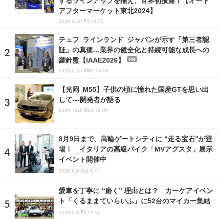
するラインアップを揃え、世界初披露！【オート
アフターマーケット東北2024】
2024.9.20 Fri 12:00
テュフ ラインランド ジャパンが示す「第三者認
証」の真価…業界の健全化と持続可能な成長への
羅針盤【IAAE2026】
PR
2026.2.25 Wed 16:06
【光岡 M55】子供の頃に憧れた国産GTを思い出
して---開発者が語る
2024.12.2 Mon 18:00
8月9日まで、高輪ゲートシティに “走る宝石”が登
場！ イタリアの高級バイク「MVアグスタ」展示
イベント開催中
2026.8.8 Sat 6:11
愛車を丁寧に “磨く” 理由とは？ カーケアイベン
ト「くるままていらいふ」に52台のマイカー集結
2026.5.8 Fri 12:10