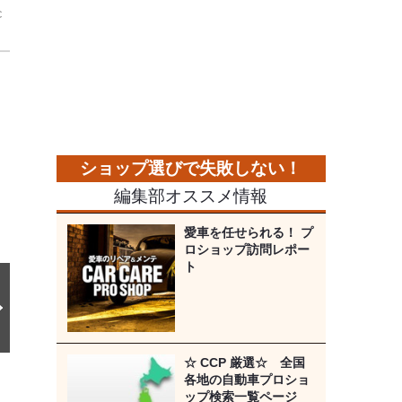
c
次
の
画
像
編集部オススメ情報
愛車を任せられる！ プ
ロショップ訪問レポー
ト
☆ CCP 厳選☆ 全国
各地の自動車プロショ
ップ検索一覧ページ