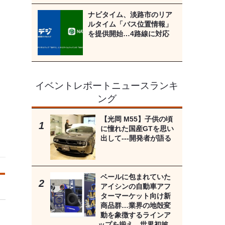
ナビタイム、淡路市のリア
ルタイム「バス位置情報」
を提供開始…4路線に対応
イベントレポートニュースランキ
ング
【光岡 M55】子供の頃
に憧れた国産GTを思い
出して---開発者が語る
ベールに包まれていた
アイシンの自動車アフ
ターマーケット向け新
商品群…業界の地殻変
動を象徴するラインア
ップを揃え、世界初披