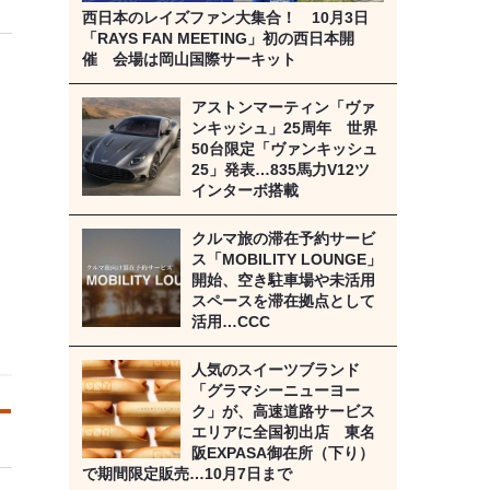
西日本のレイズファン大集合！ 10月3日
「RAYS FAN MEETING」初の西日本開
催 会場は岡山国際サーキット
アストンマーティン「ヴァ
ンキッシュ」25周年 世界
50台限定「ヴァンキッシュ
25」発表…835馬力V12ツ
インターボ搭載
クルマ旅の滞在予約サービ
ス「MOBILITY LOUNGE」
開始、空き駐車場や未活用
スペースを滞在拠点として
活用…CCC
人気のスイーツブランド
「グラマシーニューヨー
ク」が、高速道路サービス
エリアに全国初出店 東名
阪EXPASA御在所（下り）
で期間限定販売…10月7日まで