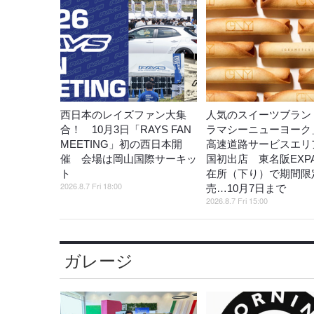
西日本のレイズファン大集
人気のスイーツブラン
合！ 10月3日「RAYS FAN
ラマシーニューヨーク
MEETING」初の西日本開
高速道路サービスエリ
催 会場は岡山国際サーキッ
国初出店 東名阪EXP
ト
在所（下り）で期間限
2026.8.7 Fri 18:00
売…10月7日まで
2026.8.7 Fri 15:00
ガレージ