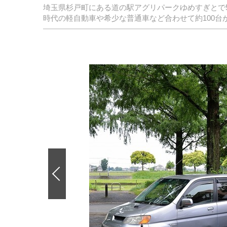
埼玉県杉戸町にある道の駅アグリパークゆめすぎとで5
時代の軽自動車や希少な普通車など合わせて約100台
前
の
画
像