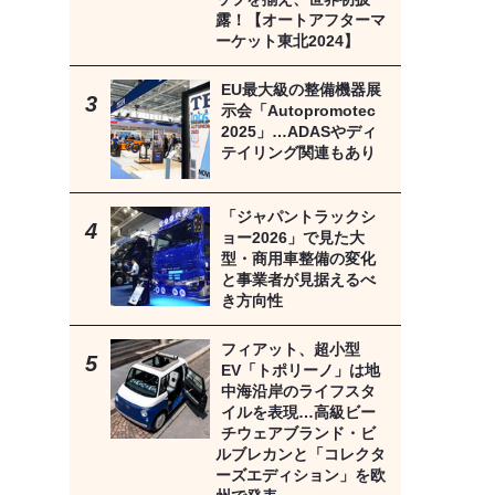
露！【オートアフターマ
ーケット東北2024】
EU最大級の整備機器展
示会「Autopromotec
2025」…ADASやディ
テイリング関連もあり
「ジャパントラックシ
ョー2026」で見た大
型・商用車整備の変化
と事業者が見据えるべ
き方向性
フィアット、超小型
EV「トポリーノ」は地
中海沿岸のライフスタ
イルを表現…高級ビー
チウェアブランド・ビ
ルブレカンと「コレクタ
ーズエディション」を欧