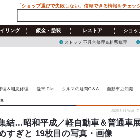
「ショップ選びで失敗しない」信頼できる情報をチェッ
イリング
鈑金・塗装
レストア
ショッ
ストップ 不具合修理＆粗悪修理
修理＆粗悪修理
愛車 File
クルマの疑問Q＆A
自動車豆知識
画像
2025.6.11 Wed 17:
集結…昭和平成／軽自動車＆普通車
めすぎと 19枚目の写真・画像