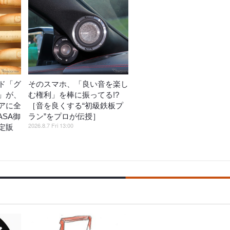
ド「グ
そのスマホ、「良い音を楽し
」が、
む権利」を棒に振ってる!?
アに全
［音を良くする“初級鉄板プ
ASA御
ラン”をプロが伝授］
2026.8.7 Fri 13:00
定販