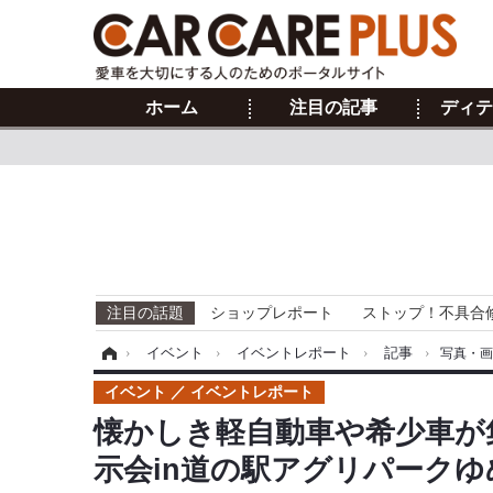
ホーム
注目の記事
ディテ
注目の話題
ショップレポート
ストップ！不具合
ホーム
›
イベント
›
イベントレポート
›
記事
›
写真・
イベント
イベントレポート
懐かしき軽自動車や希少車が
示会in道の駅アグリパークゆ