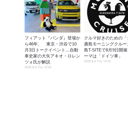
フィアット『パンダ』登場か
クルマ好きのための「
ら46年、 東京・渋谷で10
廣島モーニングクルー
月3日トークイベント…自動
島T-SITEで8月9日開
車史家の大矢アキオ・ロレン
ーマは「ドイツ車」
2026.8.6 Thu 10:00
ツォ氏が解説
2026.8.6 Thu 12:00