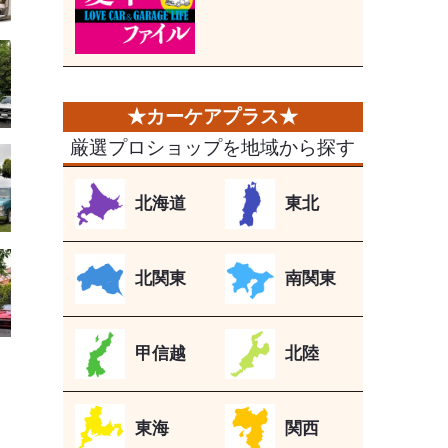
厳選プロショップを地域から探す
北海道
東北
北関東
南関東
甲信越
北陸
東海
関西