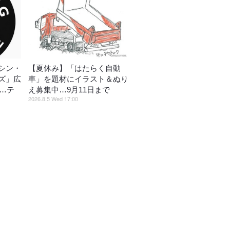
シン・
【夏休み】「はたらく自動
ズ」広
車」を題材にイラスト＆ぬり
催…テ
え募集中…9月11日まで
2026.8.5 Wed 17:00