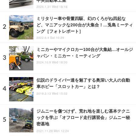
中央自動車工業
2024.1.31 Wed 18:18
ミリタリー車や骨董四駆、幻のくろがね四起な
ど、マニアックな200台が大集合！…兎島ミーティ
ング［フォトレポート］
2022.6.4 Sat 10:29
ミニカーやマイクロカー100台が大集結…オールジ
ャパン・ミニカー・ミーティング
2024.10.9 Wed 18:00
伝説のドライバー達を魅了する奥深い大人の自動
車ホビー「スロットカー」とは？
2019.2.13 Wed 15:02
ジムニーを傷つけず、荒れ地を楽しむ基本テクニ
ックを学ぶ「オフロード走行講習会」ジムニー秘
密基地
2021.11.29 Mon 12:24