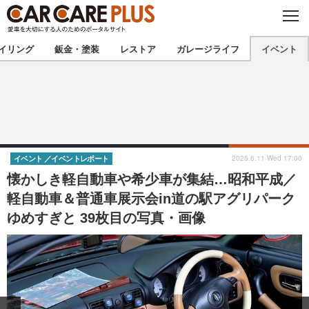
C
L
O
★カーケアプラス認定★
厳選プロショップを地域から探す
S
イリング
鈑金・塗装
レストア
ガレージライフ
イベント
E
北海道
東北
北関東
南関東
甲信越
北陸
2025.6.11 Wed 17:00
イベント
イベントレポート
懐かしき軽自動車や希少車が集結…昭和平成／
東海
関西
軽自動車＆普通車展示会in道の駅アグリパーク
ゆめすぎと 39枚目の写真・画像
中国
四国
九州
沖縄
注目の記事