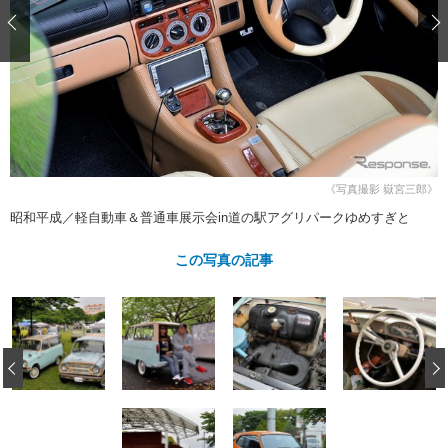
ショップレポート
愛車 File
ディテイリング
自動車豆知識
ストップ！不具合修理＆粗悪修理
ディテイリング
洗車
鈑金・塗装
鈑金・塗装
ヘッドライト磨き
コーティング
小キズ直し
防錆
特集記事
フィルム・ラッピング
ストップ 不具合修理＆粗悪修理
カーメーカー「旧車」関連プロジェ
ショップ紹介
クト
ショップレポート
プロショップ検索
レストア
コラム
《写真撮影 嶽宮三郎》
カーメーカー「旧車」関連プロジ
コラム
イベント
昭和平成／軽自動車＆普通車展示会in道の駅アグリパークゆめすぎと
ェクト
インタビュー
イベント告知
イベントレポート
この写真の記事
‹