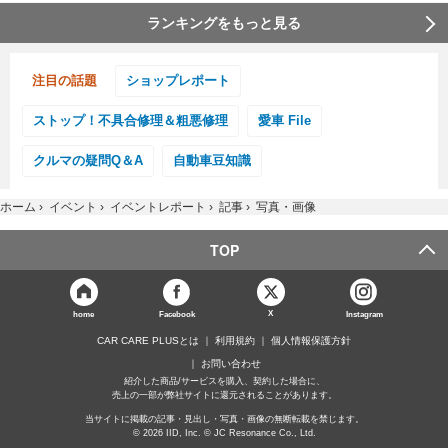
ランキングをもっと見る
注目の話題
ショップレポート
ストップ！不具合修理＆粗悪修理
愛車 File
クルマの疑問Q＆A
自動車豆知識
ホーム
›
イベント
›
イベントレポート
›
記事
›
写真・画像
TOP
X
home
Facebook
Instagram
CAR CARE PLUSとは
利用規約
個人情報保護方針
お問い合わせ
紹介した商品/サービスを購入、契約した場合に、
売上の一部が弊社サイトに還元されることがあります。
当サイトに掲載の記事・見出し・写真・画像の無断転載を禁じます。
© 2026 IID, Inc. © JC Resonance Co., Ltd.