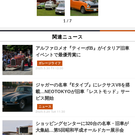
1
/
7
関連ニュース
アルファロメオ『ティーポB』がイタリア旧車
イベントで最優秀賞に
ガレージライフ
2025.5.30 Fri 13:00
ジャガーの名車『Eタイプ』にレクサスV8を搭
載…NEOTOKYOが旧車「レストモッド」サー
ビス開始
ニュース
2025.5.20 Tue 11:30
ショッピングセンターに320台の名車・旧車が
大集結…第5回昭和平成オールドカー展示会