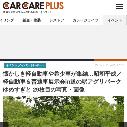
C
L
O
★カーケアプラス認定★
厳選プロショップを地域から探す
S
イリング
鈑金・塗装
レストア
ガレージライフ
イベント
E
北海道
東北
北関東
南関東
甲信越
北陸
2025.6.11 Wed 17:00
イベント
イベントレポート
懐かしき軽自動車や希少車が集結…昭和平成／
東海
関西
軽自動車＆普通車展示会in道の駅アグリパーク
ゆめすぎと 29枚目の写真・画像
中国
四国
九州
沖縄
注目の記事