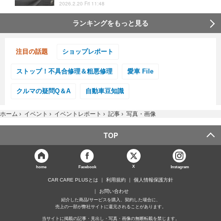
2026.2.20 Fri 11:48
ランキングをもっと見る
注目の話題
ショップレポート
ストップ！不具合修理＆粗悪修理
愛車 File
クルマの疑問Q＆A
自動車豆知識
ホーム
›
イベント
›
イベントレポート
›
記事
›
写真・画像
TOP
X
home
Facebook
Instagram
CAR CARE PLUSとは
利用規約
個人情報保護方針
お問い合わせ
紹介した商品/サービスを購入、契約した場合に、
売上の一部が弊社サイトに還元されることがあります。
当サイトに掲載の記事・見出し・写真・画像の無断転載を禁じます。