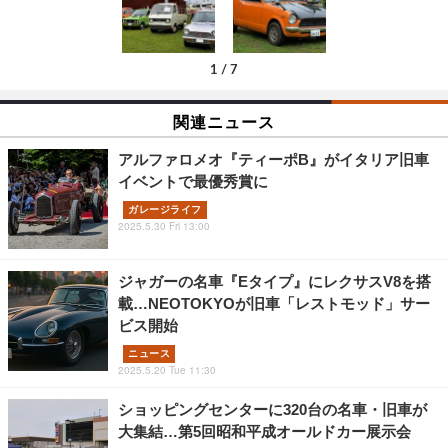
1
/
7
関連ニュース
アルファロメオ『ティーポB』がイタリア旧車
イベントで最優秀賞に
ガレージライフ
2025.5.30 Fri 13:00
ジャガーの名車『Eタイプ』にレクサスV8を搭
載…NEOTOKYOが旧車「レストモッド」サー
ビス開始
ニュース
2025.5.20 Tue 11:30
ショッピングセンターに320台の名車・旧車が
大集結…第5回昭和平成オールドカー展示会