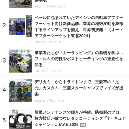
密基地
2021.11.29 Mon 12:24
ベールに包まれていたアイシンの自動車アフター
マーケット向け新商品群…業界の地殻変動を象徴
するラインアップを揃え、世界初披露！【オート
アフターマーケット東北2024】
2024.9.20 Fri 12:00
事業者たちが「カーラッピング」の基礎を学ぶ…
フィルムの特性やポストヒーティングの重要性を
知る
2023.6.20 Tue 17:21
デリカミニからトライトンまで、三菱車の「足
元」カスタム…三菱スターキャンプでレイズが提
案
2026.6.17 Wed 16:00
簡単メンテナンスで輝きが持続。防振材のプロ、
枚方技研が放つウレタンコーティング「T・キュア
シャイン」…IAAE 2026
PR