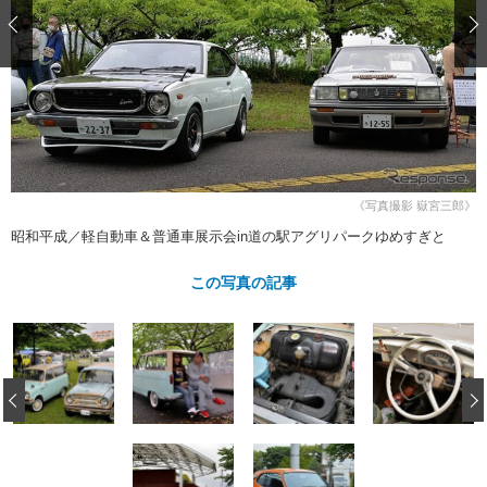
ショップレポート
愛車 File
ディテイリング
自動車豆知識
ストップ！不具合修理＆粗悪修理
ディテイリング
洗車
鈑金・塗装
鈑金・塗装
ヘッドライト磨き
コーティング
小キズ直し
防錆
特集記事
フィルム・ラッピング
ストップ 不具合修理＆粗悪修理
カーメーカー「旧車」関連プロジェ
ショップ紹介
クト
ショップレポート
プロショップ検索
レストア
コラム
《写真撮影 嶽宮三郎》
カーメーカー「旧車」関連プロジ
コラム
イベント
昭和平成／軽自動車＆普通車展示会in道の駅アグリパークゆめすぎと
ェクト
インタビュー
イベント告知
イベントレポート
この写真の記事
‹