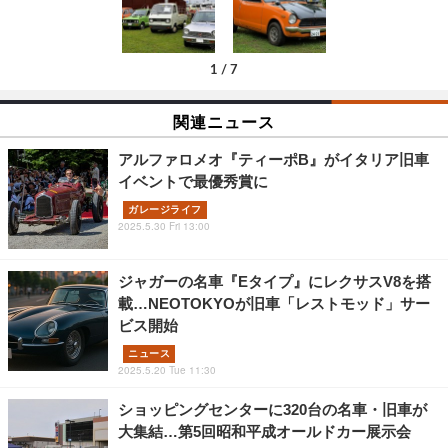
1
/
7
関連ニュース
アルファロメオ『ティーポB』がイタリア旧車
イベントで最優秀賞に
ガレージライフ
2025.5.30 Fri 13:00
ジャガーの名車『Eタイプ』にレクサスV8を搭
載…NEOTOKYOが旧車「レストモッド」サー
ビス開始
ニュース
2025.5.20 Tue 11:30
ショッピングセンターに320台の名車・旧車が
大集結…第5回昭和平成オールドカー展示会