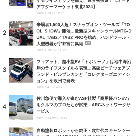
するラインアップを揃え、世界初披露！【オート
アフターマーケット東北2024】
2024.9.20 Fri 12:00
来場者1,500人超！スナップオン・ツールズ「TO
OL SHOW」開催…最新型スキャンツールMTG-D
UAL-TAB2／TAB2-PROを始め、ハンドツール・
大型機器が宇都宮に集結
PR
2026.7.28 Tue 12:27
フィアット、超小型EV「トポリーノ」は地中海沿
岸のライフスタイルを表現…高級ビーチウェアブ
ランド・ビルブレカンと「コレクターズエディシ
ョン」を欧州で発表
2026.8.4 Tue 4:34
佐川急便で導入が進むASF社製「商用軽バンEV」
をクルマのプロたちが試乗…ARCネットワークサ
ービス
2023.8.30 Wed 13:12
自動塗装ロボットから純正・次世代スキャンツー