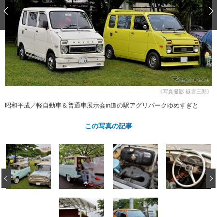
ショップレポート
愛車 File
ディテイリング
自動車豆知識
ストップ！不具合修理＆粗悪修理
ディテイリング
洗車
鈑金・塗装
鈑金・塗装
ヘッドライト磨き
コーティング
小キズ直し
防錆
特集記事
フィルム・ラッピング
ストップ 不具合修理＆粗悪修理
カーメーカー「旧車」関連プロジェ
ショップ紹介
クト
ショップレポート
プロショップ検索
レストア
コラム
《写真撮影 嶽宮三郎》
カーメーカー「旧車」関連プロジ
コラム
イベント
昭和平成／軽自動車＆普通車展示会in道の駅アグリパークゆめすぎと
ェクト
インタビュー
イベント告知
イベントレポート
この写真の記事
‹