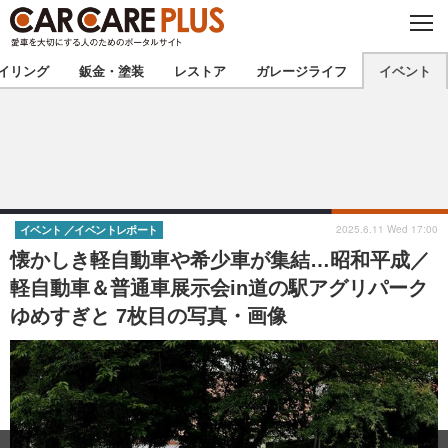
C
L
O
★カーケアプラス認定★
厳選プロショップを地域から探す
S
イリング
鈑金・塗装
レストア
ガレージライフ
イベント
E
北海道
東北
北関東
南関東
甲信越
北陸
2025.6.11 Wed 17:00
イベント
イベントレポート
懐かしき軽自動車や希少車が集結…昭和平成／
東海
関西
軽自動車＆普通車展示会in道の駅アグリパーク
ゆめすぎと 7枚目の写真・画像
中国
四国
九州
沖縄
注目の記事