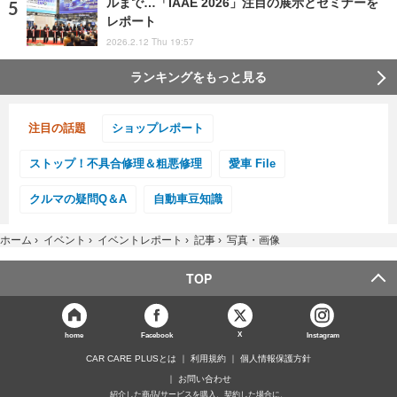
ルまで…「IAAE 2026」注目の展示とセミナーを
レポート
2026.2.12 Thu 19:57
ランキングをもっと見る
注目の話題
ショップレポート
ストップ！不具合修理＆粗悪修理
愛車 File
クルマの疑問Q＆A
自動車豆知識
ホーム
›
イベント
›
イベントレポート
›
記事
›
写真・画像
TOP
X
home
Facebook
Instagram
CAR CARE PLUSとは
利用規約
個人情報保護方針
お問い合わせ
紹介した商品/サービスを購入、契約した場合に、