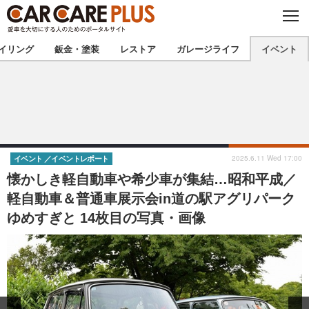
C
L
O
★カーケアプラス認定★
厳選プロショップを地域から探す
S
イリング
鈑金・塗装
レストア
ガレージライフ
イベント
E
北海道
東北
北関東
南関東
甲信越
北陸
2025.6.11 Wed 17:00
イベント
イベントレポート
懐かしき軽自動車や希少車が集結…昭和平成／
東海
関西
軽自動車＆普通車展示会in道の駅アグリパーク
ゆめすぎと 14枚目の写真・画像
中国
四国
九州
沖縄
注目の記事