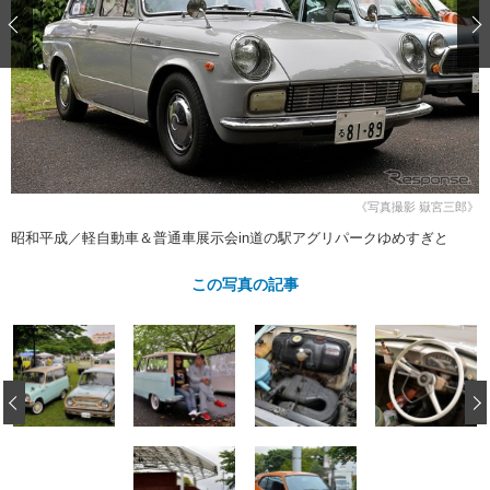
ショップレポート
愛車 File
ディテイリング
自動車豆知識
ストップ！不具合修理＆粗悪修理
ディテイリング
洗車
鈑金・塗装
鈑金・塗装
ヘッドライト磨き
コーティング
小キズ直し
防錆
特集記事
フィルム・ラッピング
ストップ 不具合修理＆粗悪修理
カーメーカー「旧車」関連プロジェ
ショップ紹介
クト
ショップレポート
プロショップ検索
レストア
コラム
《写真撮影 嶽宮三郎》
カーメーカー「旧車」関連プロジ
コラム
イベント
昭和平成／軽自動車＆普通車展示会in道の駅アグリパークゆめすぎと
ェクト
インタビュー
イベント告知
イベントレポート
この写真の記事
‹