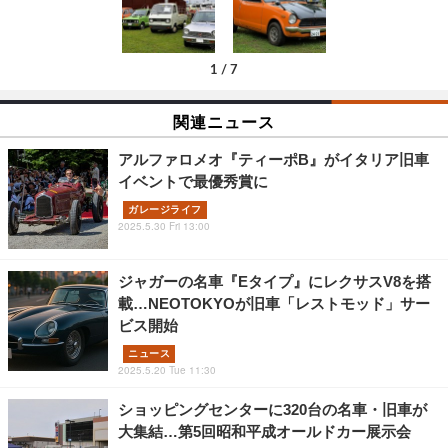
1
/
7
関連ニュース
アルファロメオ『ティーポB』がイタリア旧車
イベントで最優秀賞に
ガレージライフ
2025.5.30 Fri 13:00
ジャガーの名車『Eタイプ』にレクサスV8を搭
載…NEOTOKYOが旧車「レストモッド」サー
ビス開始
ニュース
2025.5.20 Tue 11:30
ショッピングセンターに320台の名車・旧車が
大集結…第5回昭和平成オールドカー展示会