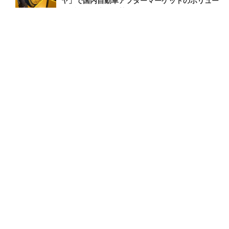
ヤ」で国内自動車アフターマーケットのボリュー
ムゾーンに本格攻勢へ
2026.1.10 Sat 8:43
ランキングをもっと見る
注目の話題
ショップレポート
ストップ！不具合修理＆粗悪修理
愛車 File
クルマの疑問Q＆A
自動車豆知識
ホーム
›
イベント
›
イベントレポート
›
記事
›
写真・画像
TOP
X
home
Facebook
Instagram
CAR CARE PLUSとは
利用規約
個人情報保護方針
お問い合わせ
紹介した商品/サービスを購入、契約した場合に、