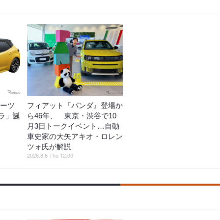
ポーツ
フィアット『パンダ』登場か
ラ」誕
ら46年、 東京・渋谷で10
月3日トークイベント…自動
車史家の大矢アキオ・ロレン
ツォ氏が解説
2026.8.6 Thu 12:00