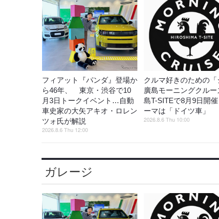
フィアット『パンダ』登場か
クルマ好きのための「
ら46年、 東京・渋谷で10
廣島モーニングクルー
月3日トークイベント…自動
島T-SITEで8月9日開
車史家の大矢アキオ・ロレン
ーマは「ドイツ車」
2026.8.6 Thu 10:00
ツォ氏が解説
2026.8.6 Thu 12:00
ガレージ