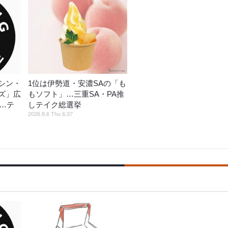
シン・
1位は伊勢道・安濃SAの「も
ズ」広
もソフト」…三重SA・PA推
催…テ
しテイク総選挙
2026.8.6 Thu 6:37