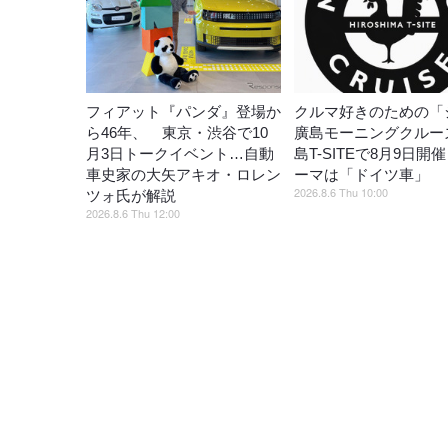
フィアット『パンダ』登場か
クルマ好きのための「
ら46年、 東京・渋谷で10
廣島モーニングクルー
月3日トークイベント…自動
島T-SITEで8月9日開
車史家の大矢アキオ・ロレン
ーマは「ドイツ車」
2026.8.6 Thu 10:00
ツォ氏が解説
2026.8.6 Thu 12:00