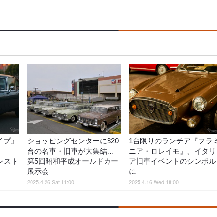
イプ』
ショッピングセンターに320
1台限りのランチア『フラ
台の名車・旧車が大集結…
ニア・ロレイモ』、イタリ
レスト
第5回昭和平成オールドカー
ア旧車イベントのシンボル
展示会
に
2025.4.26 Sat 11:00
2025.4.16 Wed 18:00