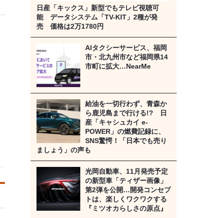
日産「キックス」新型でもテレビ視聴可
能 データシステム「TV-KIT」2種が発
売 価格は2万1780円
AIタクシーサービス、福岡
市・北九州市など福岡県14
市町に拡大…NearMe
給油を一切行わず、青森か
ら鹿児島まで行ける!? 日
産「キャシュカイ e-
POWER」の燃費記録に、
SNS驚愕！「日本でも売り
ましょう」の声も
光岡自動車、11月発売予定
の新型車「ティザー画像」
第2弾を公開…開発コンセプ
トは、楽しくワクワクする
『ミツオカらしさの原点』