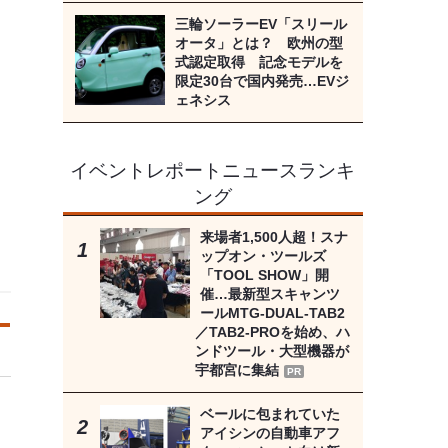
三輪ソーラーEV「スリール
オータ」とは？ 欧州の型
式認定取得 記念モデルを
限定30台で国内発売…EVジ
ェネシス
イベントレポートニュースランキ
ング
来場者1,500人超！スナ
ップオン・ツールズ
「TOOL SHOW」開
催…最新型スキャンツ
ールMTG-DUAL-TAB2
／TAB2-PROを始め、ハ
ンドツール・大型機器が
宇都宮に集結
PR
ベールに包まれていた
アイシンの自動車アフ