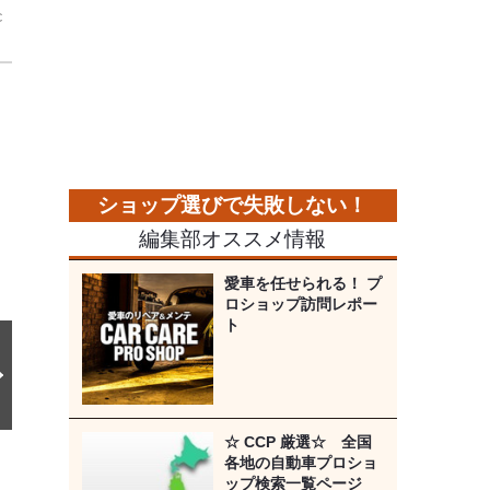
c
次
の
画
像
編集部オススメ情報
愛車を任せられる！ プ
ロショップ訪問レポー
ト
☆ CCP 厳選☆ 全国
各地の自動車プロショ
ップ検索一覧ページ