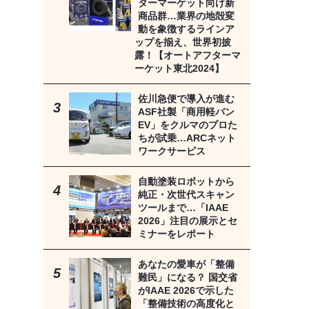
ターマーケット向け新
商品群…業界の地殻変
動を象徴するラインア
ップを揃え、世界初披
露！【オートアフターマ
ーケット東北2024】
佐川急便で導入が進む
ASF社製「商用軽バン
EV」をクルマのプロた
ちが試乗…ARCネット
ワークサービス
自動塗装ロボットから
純正・次世代スキャン
ツールまで…「IAAE
2026」注目の展示とセ
ミナーをレポート
あなたの愛車が「整備
難民」になる？ 国交省
がIAAE 2026で示した
「整備技術の高度化と