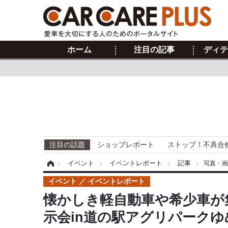
ホーム
注目の記事
ディテ
注目の話題
ショップレポート
ストップ！不具合
ホーム
›
イベント
›
イベントレポート
›
記事
›
写真・
イベント
イベントレポート
懐かしき軽自動車や希少車が
示会in道の駅アグリパークゆ