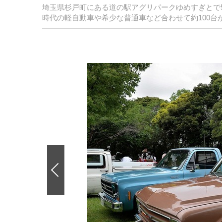
埼玉県杉戸町にある道の駅アグリパークゆめすぎとで5
時代の軽自動車や希少な普通車など合わせて約100台
前
の
画
像