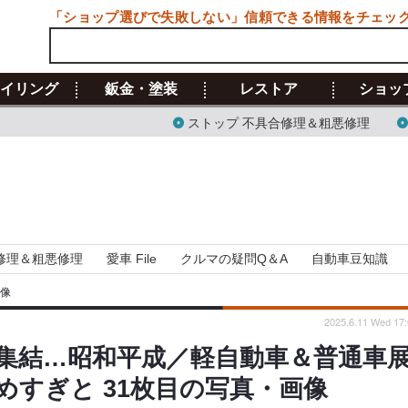
「ショップ選びで失敗しない」信頼できる情報をチェッ
イリング
鈑金・塗装
レストア
ショッ
ストップ 不具合修理＆粗悪修理
修理＆粗悪修理
愛車 File
クルマの疑問Q＆A
自動車豆知識
画像
2025.6.11 Wed 17:
集結…昭和平成／軽自動車＆普通車
めすぎと 31枚目の写真・画像