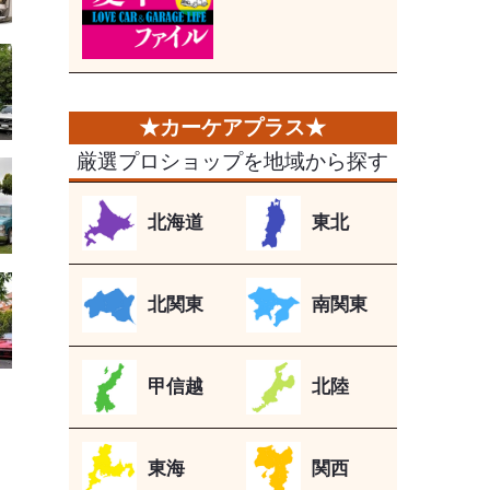
厳選プロショップを地域から探す
北海道
東北
北関東
南関東
甲信越
北陸
東海
関西