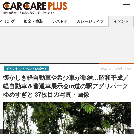
C
L
O
★カーケアプラス認定★
厳選プロショップを地域から探す
S
イリング
鈑金・塗装
レストア
ガレージライフ
イベント
E
北海道
東北
北関東
南関東
甲信越
北陸
2025.6.11 Wed 17:00
イベント
イベントレポート
懐かしき軽自動車や希少車が集結…昭和平成／
東海
関西
軽自動車＆普通車展示会in道の駅アグリパーク
ゆめすぎと 37枚目の写真・画像
中国
四国
九州
沖縄
注目の記事