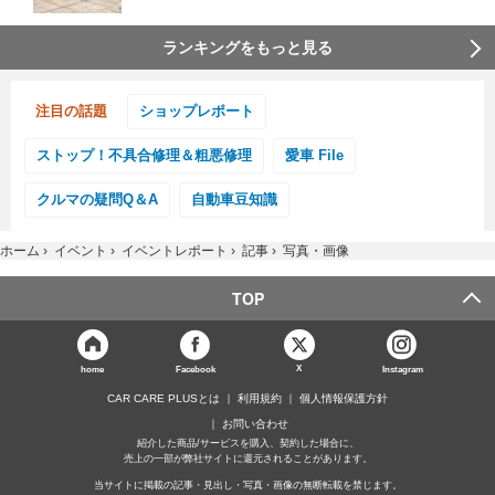
ランキングをもっと見る
注目の話題
ショップレポート
ストップ！不具合修理＆粗悪修理
愛車 File
クルマの疑問Q＆A
自動車豆知識
ホーム
›
イベント
›
イベントレポート
›
記事
›
写真・画像
TOP
X
home
Facebook
Instagram
CAR CARE PLUSとは
利用規約
個人情報保護方針
お問い合わせ
紹介した商品/サービスを購入、契約した場合に、
売上の一部が弊社サイトに還元されることがあります。
当サイトに掲載の記事・見出し・写真・画像の無断転載を禁じます。