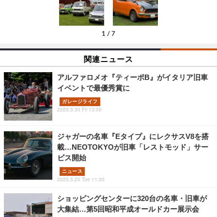
1
/
7
関連ニュース
アルファロメオ『ティーポB』がイタリア旧車
イベントで最優秀賞に
ガレージライフ
2025.5.30 Fri 13:00
ジャガーの名車『Eタイプ』にレクサスV8を搭
載…NEOTOKYOが旧車「レストモッド」サー
ビス開始
ニュース
2025.5.20 Tue 11:30
ショッピングセンターに320台の名車・旧車が
大集結…第5回昭和平成オールドカー展示会