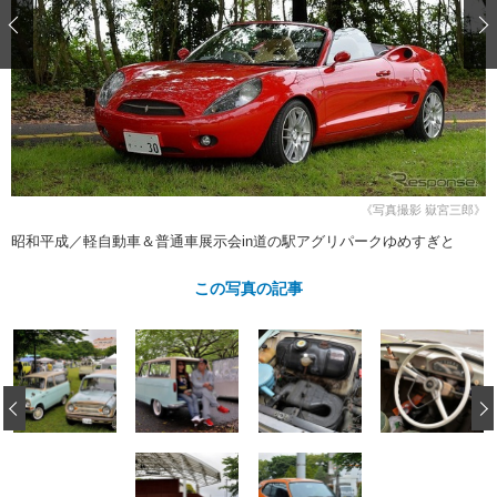
ショップレポート
愛車 File
ディテイリング
自動車豆知識
ストップ！不具合修理＆粗悪修理
ディテイリング
洗車
鈑金・塗装
鈑金・塗装
ヘッドライト磨き
コーティング
小キズ直し
防錆
特集記事
フィルム・ラッピング
ストップ 不具合修理＆粗悪修理
カーメーカー「旧車」関連プロジェ
ショップ紹介
クト
ショップレポート
プロショップ検索
レストア
コラム
《写真撮影 嶽宮三郎》
カーメーカー「旧車」関連プロジ
コラム
イベント
昭和平成／軽自動車＆普通車展示会in道の駅アグリパークゆめすぎと
ェクト
インタビュー
イベント告知
イベントレポート
この写真の記事
‹