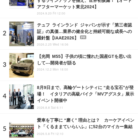
するラインアップを揃え、世界初披露！【オート
アフターマーケット東北2024】
2024.9.20 Fri 12:00
テュフ ラインランド ジャパンが示す「第三者認
証」の真価…業界の健全化と持続可能な成長への
羅針盤【IAAE2026】
PR
2026.2.25 Wed 16:06
【光岡 M55】子供の頃に憧れた国産GTを思い出
して---開発者が語る
2024.12.2 Mon 18:00
8月9日まで、高輪ゲートシティに “走る宝石”が登
場！ イタリアの高級バイク「MVアグスタ」展示
イベント開催中
2026.8.8 Sat 6:11
愛車を丁寧に “磨く” 理由とは？ カーケアイベン
ト「くるままていらいふ」に52台のマイカー集結
2026.5.8 Fri 12:10