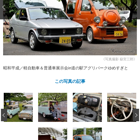
ショップレポート
愛車 File
ディテイリング
自動車豆知識
ストップ！不具合修理＆粗悪修理
ディテイリング
洗車
鈑金・塗装
鈑金・塗装
ヘッドライト磨き
コーティング
小キズ直し
防錆
特集記事
フィルム・ラッピング
ストップ 不具合修理＆粗悪修理
カーメーカー「旧車」関連プロジェ
ショップ紹介
クト
ショップレポート
プロショップ検索
レストア
コラム
《写真撮影 嶽宮三郎》
カーメーカー「旧車」関連プロジ
コラム
イベント
昭和平成／軽自動車＆普通車展示会in道の駅アグリパークゆめすぎと
ェクト
インタビュー
イベント告知
イベントレポート
この写真の記事
‹