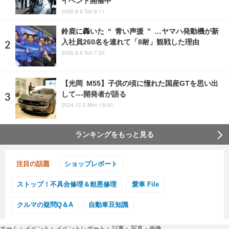
イベント開催中
2026.8.8 Sat 6:11
鈴鹿に轟いた “ 青い声援 ” …ヤマハ発動機が新
入社員260名を連れて「8耐」観戦した理由
2026.8.8 Sat 7:00
【光岡 M55】子供の頃に憧れた国産GTを思い出
して---開発者が語る
2024.12.2 Mon 18:00
ランキングをもっと見る
注目の話題
ショップレポート
ストップ！不具合修理＆粗悪修理
愛車 File
クルマの疑問Q＆A
自動車豆知識
ホーム
›
イベント
›
イベントレポート
›
記事
›
写真・画像