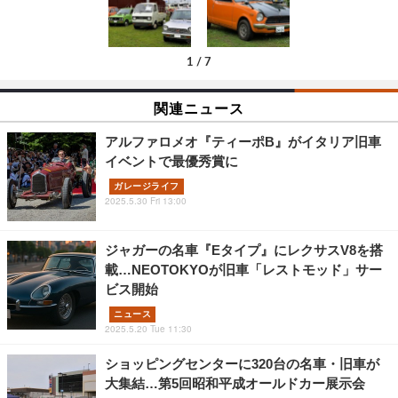
1
/
7
関連ニュース
アルファロメオ『ティーポB』がイタリア旧車
イベントで最優秀賞に
ガレージライフ
2025.5.30 Fri 13:00
ジャガーの名車『Eタイプ』にレクサスV8を搭
載…NEOTOKYOが旧車「レストモッド」サー
ビス開始
ニュース
2025.5.20 Tue 11:30
ショッピングセンターに320台の名車・旧車が
大集結…第5回昭和平成オールドカー展示会