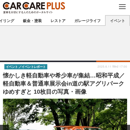
C
L
O
★カーケアプラス認定★
厳選プロショップを地域から探す
S
イリング
鈑金・塗装
レストア
ガレージライフ
イベント
E
北海道
東北
北関東
南関東
甲信越
北陸
2025.6.11 Wed 17:00
イベント
イベントレポート
懐かしき軽自動車や希少車が集結…昭和平成／
東海
関西
軽自動車＆普通車展示会in道の駅アグリパーク
ゆめすぎと 10枚目の写真・画像
中国
四国
九州
沖縄
注目の記事