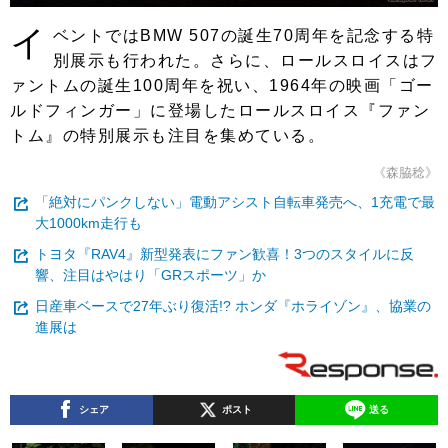
イ
ベントではBMW 507の誕生70周年を記念する特
別展示も行われた。さらに、ロールスロイスはフ
ァントムの誕生100周年を祝い、1964年の映画「ゴー
ルドフィンガー」に登場したロールスロイス『ファン
トム』の特別展示も注目を集めている。
《森脇稔》
「絶対にパンクしない」電動アシスト自転車発売へ、1充電で最
大1000km走行も
トヨタ『RAV4』新型発表にファン歓喜！3つのスタイルに反
響、注目はやはり「GRスポーツ」か
日産車ベースで27年ぶり復活!? ホンダ『ホライゾン』、協業の
進展は
シェア
ポスト
送る