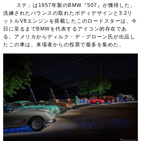
ステ」は1957年製のBMW『507』が獲得した。
洗練されたバランスの取れたボディデザインと3.2リ
ットルV8エンジンを搭載したこのロードスターは、今
日に至るまでBMWを代表するアイコン的存在であ
る。アメリカからディルク・デ・グローン氏が出品し
たこの車は、来場者からの投票で最多を集めた。