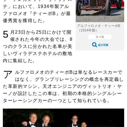
ショップレポート
愛車 File
ディテイリング
テ」において、1934年製アル
自動車豆知識
ストップ！不具合修理＆粗悪修理
ファロメオ『ティーポB』が最
ディテイリング
洗車
鈑金・塗装
優秀賞を獲得した。
鈑金・塗装
ヘッドライト磨き
コーティング
小キズ直し
防錆
特集記事
アルファロメオ・ティーポB
（1934年製）
5
月23日から25日にかけて開
フィルム・ラッピング
ストップ 不具合修理＆粗悪修理
カーメーカー「旧車」関連プロジェ
全 4 枚
ショップ紹介
催された今年の大会では、8
クト
拡大写真
つのクラスに分かれた名車が美
ショップレポート
プロショップ検索
レストア
しいヴィラデステホテルの敷地
コラム
内に集結した。
カーメーカー「旧車」関連プロジ
コラム
イベント
ェクト
ア
ルファロメオのティーポBは単なるレースカーで
インタビュー
イベント告知
イベントレポート
はなく、グランプリレーシングの概念を再定義し
た革新的マシン。天才エンジニアのヴィットリオ・ヤ
ーノが設計したこの車は、初期の本格的シングルシー
ターレーシングカーの一つとして知られている。