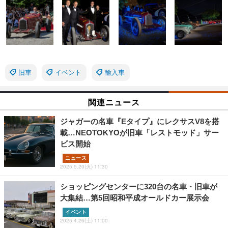
旧車
イベント
輸入車
関連ニュース
ジャガーの名車『Eタイプ』にレクサスV8を搭
載…NEOTOKYOが旧車「レストモッド」サー
ビス開始
ニュース
2025.5.20(火) 11:30
ショッピングセンターに320台の名車・旧車が
大集結…第5回昭和平成オールドカー展示会
イベント
2025.4.26(土) 11:00