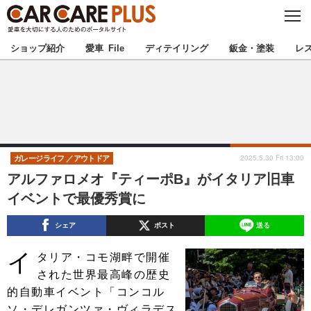
C
L
O
★カーケアプラス認定★
厳選プロショップを地域から探す
S
ショップ紹介
愛車 File
ディテイリング
鈑金・塗装
レ
E
北海道
東北
北関東
南関東
甲信越
北陸
2025.5.30 Fri 13:00
ガレージライフ
アウトドア
アルファロメオ『ティーポB』がイタリア旧車
東海
関西
イベントで最優秀賞に
中国
四国
シェア
ポスト
送る
イ
九州
沖縄
タリア・コモ湖畔で開催
された世界最高峰の歴史
注目の記事
的自動車イベント「コンコル
ソ・デレガンツァ・ヴィラデス