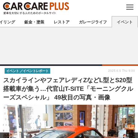
C
L
O
★カーケアプラス認定★
厳選プロショップを地域から探す
S
イリング
鈑金・塗装
レストア
ガレージライフ
イベント
E
北海道
東北
北関東
南関東
甲信越
北陸
2025.6.5 Thu 9:00
イベント
イベントレポート
スカイラインやフェアレディZなどL型とS20型
東海
関西
搭載車が集う…代官山T-SITE「モーニングクル
ーズスペシャル」 49枚目の写真・画像
中国
四国
九州
沖縄
注目の記事