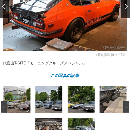
ショップレポート
愛車 File
ディテイリング
自動車豆知識
ストップ！不具合修理＆粗悪修理
ディテイリング
洗車
鈑金・塗装
鈑金・塗装
ヘッドライト磨き
コーティング
小キズ直し
防錆
特集記事
フィルム・ラッピング
ストップ 不具合修理＆粗悪修理
カーメーカー「旧車」関連プロジェ
ショップ紹介
クト
ショップレポート
プロショップ検索
レストア
コラム
《写真撮影 嶽宮三郎》
カーメーカー「旧車」関連プロジ
コラム
イベント
代官山T-SITE「モーニングクルーズスペシャル」
ェクト
インタビュー
イベント告知
イベントレポート
この写真の記事
‹