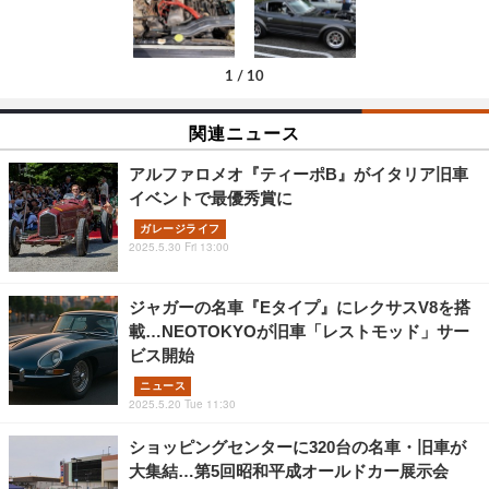
1
/
10
関連ニュース
アルファロメオ『ティーポB』がイタリア旧車
イベントで最優秀賞に
ガレージライフ
2025.5.30 Fri 13:00
ジャガーの名車『Eタイプ』にレクサスV8を搭
載…NEOTOKYOが旧車「レストモッド」サー
ビス開始
ニュース
2025.5.20 Tue 11:30
ショッピングセンターに320台の名車・旧車が
大集結…第5回昭和平成オールドカー展示会