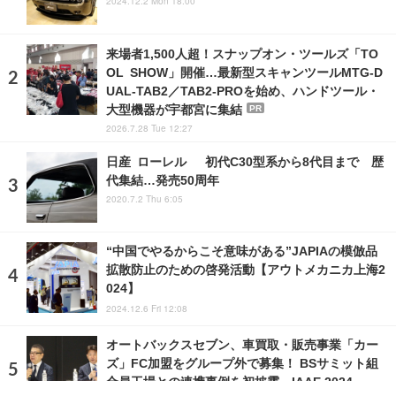
2024.12.2 Mon 18:00
来場者1,500人超！スナップオン・ツールズ「TO
OL SHOW」開催…最新型スキャンツールMTG-D
UAL-TAB2／TAB2-PROを始め、ハンドツール・
大型機器が宇都宮に集結
PR
2026.7.28 Tue 12:27
日産 ローレル 初代C30型系から8代目まで 歴
代集結…発売50周年
2020.7.2 Thu 6:05
“中国でやるからこそ意味がある”JAPIAの模倣品
拡散防止のための啓発活動【アウトメカニカ上海2
024】
2024.12.6 Fri 12:08
オートバックスセブン、車買取・販売事業「カー
ズ」FC加盟をグループ外で募集！ BSサミット組
合員工場との連携事例を初披露…IAAE 2024