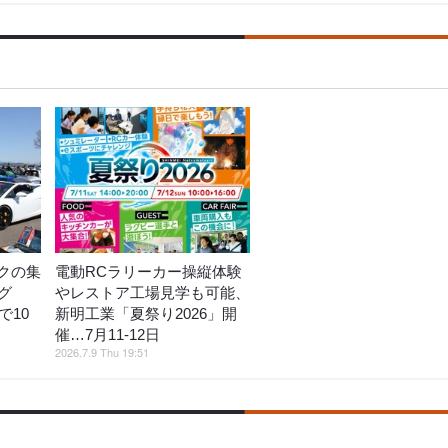
クの集
電動RCラリーカー操縦体験
グ
やレストア工場見学も可能、
で10
新明工業「夏祭り2026」開
催…7月11‐12日
2026.7.9 Thu 19:51