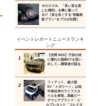
そのスマホ、「良い音を楽
しむ権利」を棒に振って
る!?［音を良くする“初級鉄
板プラン”をプロが伝授］
イベントレポートニュースランキ
ング
【光岡 M55】子供の頃
に憧れた国産GTを思い
出して---開発者が語る
フィアット、超小型
EV「トポリーノ」は地
中海沿岸のライフスタ
イルを表現…高級ビー
チウェアブランド・ビ
ルブレカンと「コレクタ