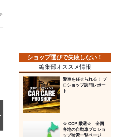
テ
。
次
の
画
像
編集部オススメ情報
愛車を任せられる！ プ
ロショップ訪問レポー
ト
☆ CCP 厳選☆ 全国
各地の自動車プロショ
ップ検索一覧ページ