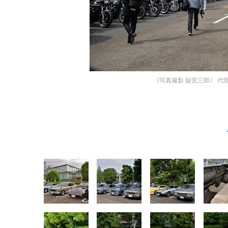
《写真撮影 嶽宮三郎》
代