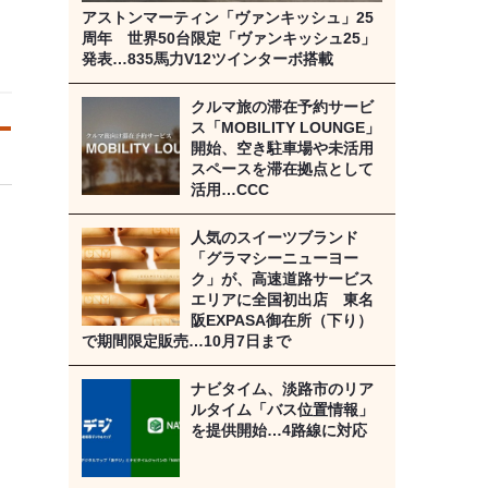
アストンマーティン「ヴァンキッシュ」25
周年 世界50台限定「ヴァンキッシュ25」
発表…835馬力V12ツインターボ搭載
クルマ旅の滞在予約サービ
ス「MOBILITY LOUNGE」
開始、空き駐車場や未活用
スペースを滞在拠点として
活用…CCC
人気のスイーツブランド
「グラマシーニューヨー
ク」が、高速道路サービス
エリアに全国初出店 東名
阪EXPASA御在所（下り）
で期間限定販売…10月7日まで
ナビタイム、淡路市のリア
ルタイム「バス位置情報」
を提供開始…4路線に対応