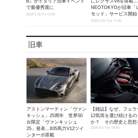
B』がイタリア旧車イベント
にレクサスV8を搭載…
で最優秀賞に
NEOTOKYOが旧車「
モッド」サービス開始
2025.5.30 Fri 13:00
2025.5.20 Tue 11:30
旧車
アストンマーティン「ヴァン
【雑誌】なぜ、フェラ
キッシュ」25周年 世界50
12気筒を選び続けるの
台限定「ヴァンキッシュ
か？ その歴史と思想
2026.8.6 Thu 19:00
25」発表…835馬力V12ツイ
ンターボ搭載