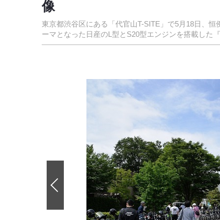
像
東京都渋谷区にある「代官山T-SITE」で5月18日
ーマとなった日産のL型とS20型エンジンを搭載した
前
の
画
像