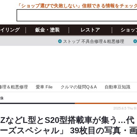
「ショップ選びで失敗しない」信頼できる情報をチェッ
イリング
鈑金・塗装
レストア
ショッ
ストップ 不具合修理＆粗悪修理
修理＆粗悪修理
愛車 File
クルマの疑問Q＆A
自動車豆知識
画像
2025.6.5 Thu 9
などL型とS20型搭載車が集う…代
ルーズスペシャル」 39枚目の写真・