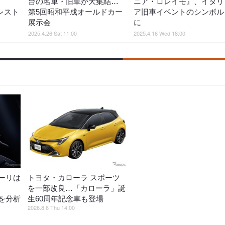
台の名車・旧車が大集結…
ニア・ロレイモ』、イタリ
レスト
第5回昭和平成オールドカー
ア旧車イベントのシンボル
展示会
に
2025.4.26 Sat 11:00
2025.4.16 Wed 18:00
ーリは
トヨタ・カローラ スポーツ
を一部改良…「カローラ」誕
を分析
生60周年記念車も登場
2026.8.6 Thu 14:00