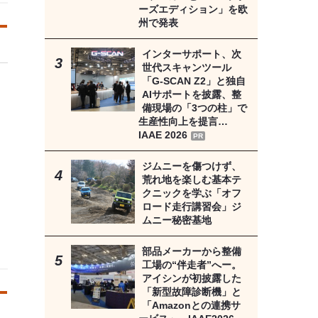
ーズエディション」を欧
州で発表
インターサポート、次
世代スキャンツール
「G-SCAN Z2」と独自
AIサポートを披露、整
備現場の「3つの柱」で
生産性向上を提言…
IAAE 2026
PR
ジムニーを傷つけず、
荒れ地を楽しむ基本テ
クニックを学ぶ「オフ
ロード走行講習会」ジ
ムニー秘密基地
部品メーカーから整備
工場の“伴走者”へー。
アイシンが初披露した
「新型故障診断機」と
「Amazonとの連携サ