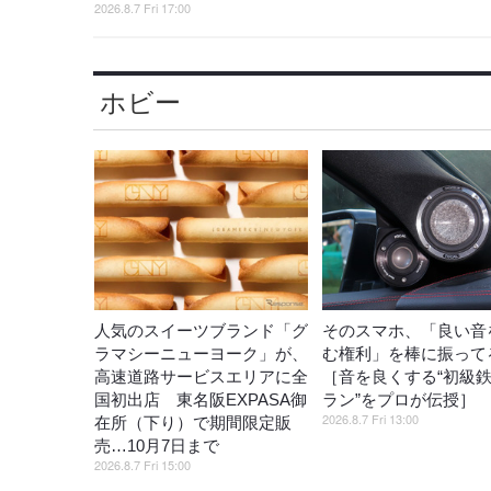
2026.8.7 Fri 17:00
ホビー
人気のスイーツブランド「グ
そのスマホ、「良い音
ラマシーニューヨーク」が、
む権利」を棒に振ってる
高速道路サービスエリアに全
［音を良くする“初級
国初出店 東名阪EXPASA御
ラン”をプロが伝授］
2026.8.7 Fri 13:00
在所（下り）で期間限定販
売…10月7日まで
2026.8.7 Fri 15:00