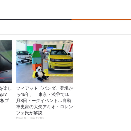
を楽し
フィアット『パンダ』登場か
!?
ら46年、 東京・渋谷で10
鉄板プ
月3日トークイベント…自動
車史家の大矢アキオ・ロレン
ツォ氏が解説
2026.8.6 Thu 12:00