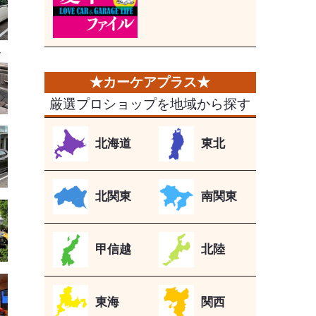
厳選プロショップを地域から探す
北海道
東北
北関東
南関東
甲信越
北陸
東海
関西