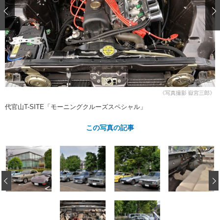
ショップレポート
愛車 File
ディテイリング
自動車豆知識
ストップ！不具合修理＆粗悪修理
ディテイリング
洗車
鈑金・塗装
鈑金・塗装
ヘッドライト磨き
コーティング
小キズ直し
防錆
特集記事
フィルム・ラッピング
ストップ 不具合修理＆粗悪修理
カーメーカー「旧車」関連プロジェ
ショップ紹介
クト
ショップレポート
プロショップ検索
レストア
コラム
《写真撮影 嶽宮三郎》
カーメーカー「旧車」関連プロジ
コラム
イベント
代官山T-SITE「モーニングクルーズスペシャル」
ェクト
インタビュー
イベント告知
イベントレポート
この写真の記事
‹