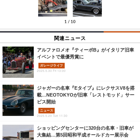
1
/
10
関連ニュース
アルファロメオ『ティーポB』がイタリア旧車
イベントで最優秀賞に
ガレージライフ
2025.5.30 Fri 13:00
ジャガーの名車『Eタイプ』にレクサスV8を搭
載…NEOTOKYOが旧車「レストモッド」サー
ビス開始
ニュース
2025.5.20 Tue 11:30
ショッピングセンターに320台の名車・旧車が
大集結…第5回昭和平成オールドカー展示会