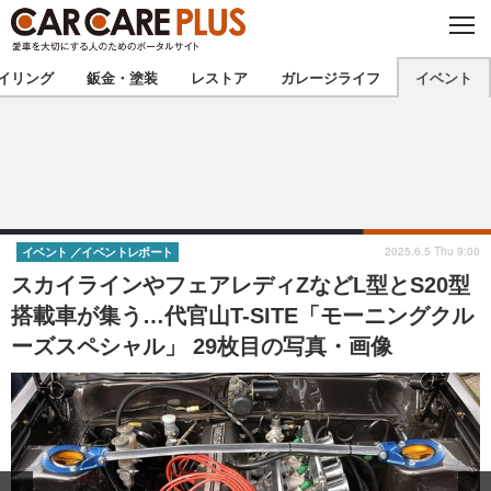
C
L
O
★カーケアプラス認定★
厳選プロショップを地域から探す
S
イリング
鈑金・塗装
レストア
ガレージライフ
イベント
E
北海道
東北
北関東
南関東
甲信越
北陸
2025.6.5 Thu 9:00
イベント
イベントレポート
スカイラインやフェアレディZなどL型とS20型
東海
関西
搭載車が集う…代官山T-SITE「モーニングクル
ーズスペシャル」 29枚目の写真・画像
中国
四国
九州
沖縄
注目の記事