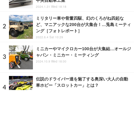
中央自動車工業
2024.1.31 Wed 18:18
ミリタリー車や骨董四駆、幻のくろがね四起な
ど、マニアックな200台が大集合！…兎島ミーティ
ング［フォトレポート］
2022.6.4 Sat 10:29
ミニカーやマイクロカー100台が大集結…オールジ
ャパン・ミニカー・ミーティング
2024.10.9 Wed 18:00
伝説のドライバー達を魅了する奥深い大人の自動
車ホビー「スロットカー」とは？
2019.2.13 Wed 15:02
ランキングをもっと見る
注目の話題
ショップレポート