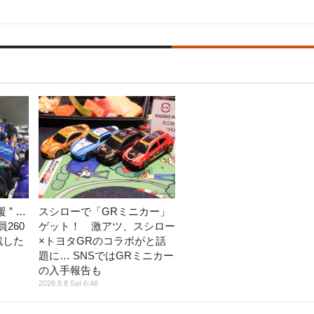
 ” …
スシローで「GRミニカー」
260
ゲット！ 激アツ、スシロー
戦した
×トヨタGRのコラボがと話
題に… SNSではGRミニカー
の入手報告も
2026.8.8 Sat 6:46