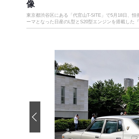
像
東京都渋谷区にある「代官山T-SITE」で5月18日
ーマとなった日産のL型とS20型エンジンを搭載した
前
の
画
像