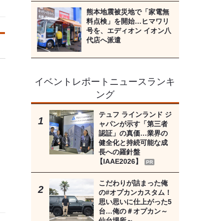
熊本地震被災地で「家電無
料点検」を開始…ヒマワリ
号を、エディオン イオン八
代店へ派遣
イベントレポートニュースランキ
ング
テュフ ラインランド ジ
ャパンが示す「第三者
認証」の真価…業界の
健全化と持続可能な成
長への羅針盤
【IAAE2026】
PR
こだわりが詰まった俺
の#オプカンカスタム！
思い思いに仕上がった5
台…俺の＃オプカン～
仙台場所～