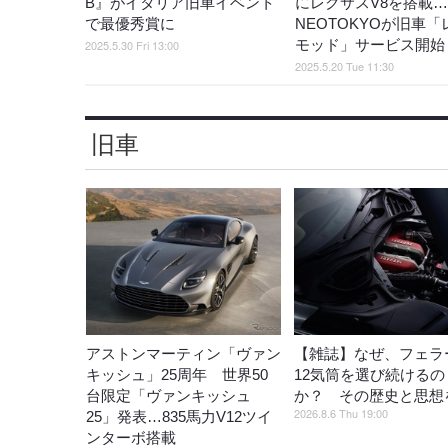
B』がイタリア旧車イベント
にレクサスV8を搭載…
で最優秀賞に
NEOTOKYOが旧車「
モッド」サービス開始
2025.5.30 Fri 13:00
2025.5.20 Tue 11:30
旧車
アストンマーティン「ヴァン
【雑誌】なぜ、フェラ
キッシュ」25周年 世界50
12気筒を選び続けるの
台限定「ヴァンキッシュ
か？ その歴史と思想
2026.8.6 Thu 19:00
25」発表…835馬力V12ツイ
ンターボ搭載