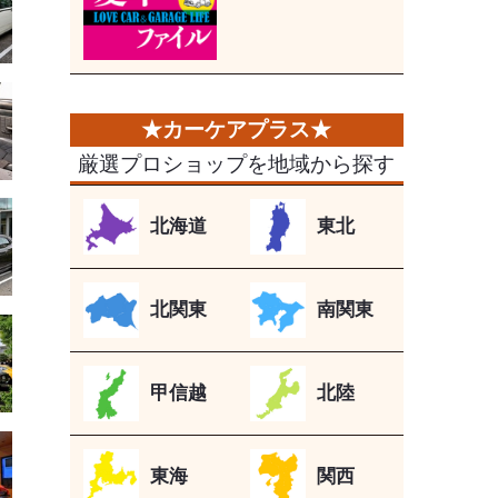
厳選プロショップを地域から探す
北海道
東北
北関東
南関東
甲信越
北陸
東海
関西