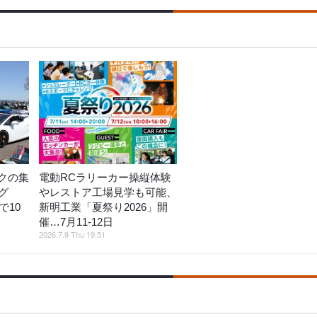
クの集
電動RCラリーカー操縦体験
グ
やレストア工場見学も可能、
で10
新明工業「夏祭り2026」開
催…7月11‐12日
2026.7.9 Thu 19:51