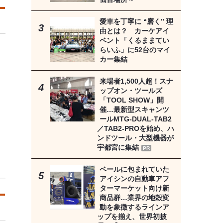
愛車を丁寧に “磨く” 理
由とは？ カーケアイ
ベント「くるままてい
らいふ」に52台のマイ
カー集結
来場者1,500人超！スナ
ップオン・ツールズ
「TOOL SHOW」開
催…最新型スキャンツ
ールMTG-DUAL-TAB2
／TAB2-PROを始め、ハ
ンドツール・大型機器が
宇都宮に集結
PR
ベールに包まれていた
アイシンの自動車アフ
ターマーケット向け新
商品群…業界の地殻変
動を象徴するラインア
ップを揃え、世界初披