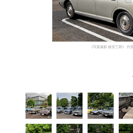
《写真撮影 嶽宮三郎》
代