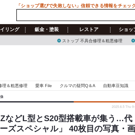
「ショップ選びで失敗しない」信頼できる情報をチェッ
イリング
鈑金・塗装
レストア
ショッ
ストップ 不具合修理＆粗悪修理
修理＆粗悪修理
愛車 File
クルマの疑問Q＆A
自動車豆知識
画像
2025.6.5 Thu 9
などL型とS20型搭載車が集う…代
ルーズスペシャル」 40枚目の写真・