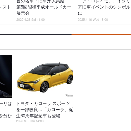
台の名車・旧車が大集結…
ニア・ロレイモ』、イタリ
レスト
第5回昭和平成オールドカー
ア旧車イベントのシンボル
展示会
に
2025.4.26 Sat 11:00
2025.4.16 Wed 18:00
ーリは
トヨタ・カローラ スポーツ
を一部改良…「カローラ」誕
を分析
生60周年記念車も登場
2026.8.6 Thu 14:00