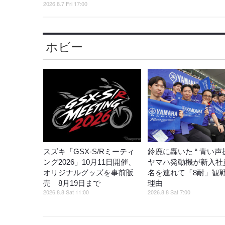
2026.8.7 Fri 17:00
ホビー
スズキ「GSX-S/Rミーティ
鈴鹿に轟いた “ 青い声援
ング2026」10月11日開催、
ヤマハ発動機が新入社員
オリジナルグッズを事前販
名を連れて「8耐」観
売 8月19日まで
理由
2026.8.8 Sat 11:00
2026.8.8 Sat 7:00