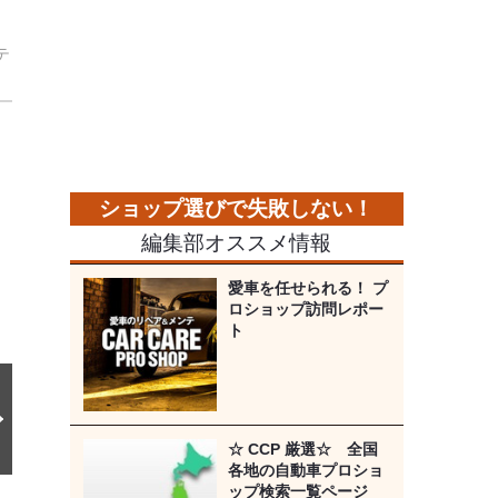
テ
。
次
の
画
像
編集部オススメ情報
愛車を任せられる！ プ
ロショップ訪問レポー
ト
☆ CCP 厳選☆ 全国
各地の自動車プロショ
ップ検索一覧ページ