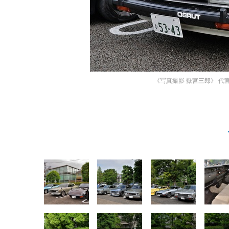
《写真撮影 嶽宮三郎》
代