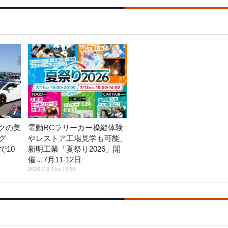
クの集
電動RCラリーカー操縦体験
グ
やレストア工場見学も可能、
で10
新明工業「夏祭り2026」開
催…7月11‐12日
2026.7.9 Thu 19:51