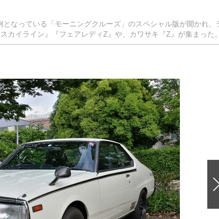
、恒例となっている「モーニングクルーズ」のスペシャル版が開かれ、
『スカイライン』『フェアレディZ』や、カワサキ『Z』が集まった