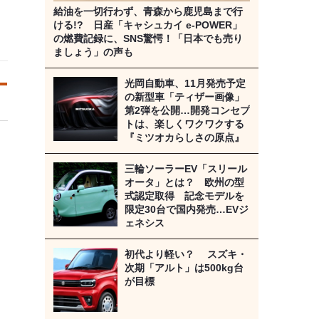
給油を一切行わず、青森から鹿児島まで行
ける!? 日産「キャシュカイ e-POWER」
の燃費記録に、SNS驚愕！「日本でも売り
ましょう」の声も
光岡自動車、11月発売予定
の新型車「ティザー画像」
第2弾を公開…開発コンセプ
トは、楽しくワクワクする
『ミツオカらしさの原点』
三輪ソーラーEV「スリール
オータ」とは？ 欧州の型
式認定取得 記念モデルを
限定30台で国内発売…EVジ
ェネシス
初代より軽い？ スズキ・
次期「アルト」は500kg台
が目標