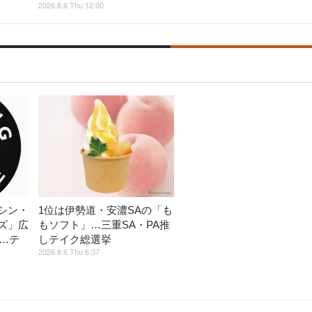
2026.8.6 Thu 12:00
シン・
1位は伊勢道・安濃SAの「も
ズ」広
もソフト」…三重SA・PA推
催…テ
しテイク総選挙
2026.8.6 Thu 6:37