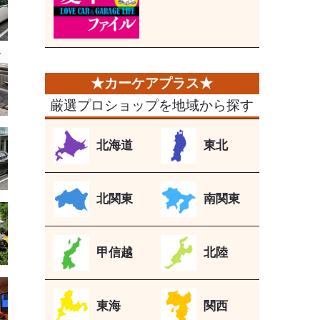
厳選プロショップを地域から探す
北海道
東北
北関東
南関東
甲信越
北陸
東海
関西