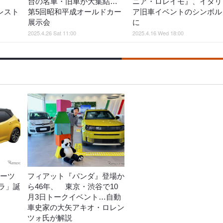
台の名車・旧車が大集結…
ニア・ロレイモ』、イタリ
レスト
第5回昭和平成オールドカー
ア旧車イベントのシンボル
展示会
に
2025.4.26 Sat 11:00
2025.4.16 Wed 18:00
ポーツ
フィアット『パンダ』登場か
ラ」誕
ら46年、 東京・渋谷で10
月3日トークイベント…自動
車史家の大矢アキオ・ロレン
ツォ氏が解説