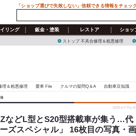
「ショップ選びで失敗しない」信頼できる情報をチェッ
イリング
鈑金・塗装
レストア
ショッ
ストップ 不具合修理＆粗悪修理
修理＆粗悪修理
愛車 File
クルマの疑問Q＆A
自動車豆知識
画像
2025.6.5 Thu 9
などL型とS20型搭載車が集う…代
ルーズスペシャル」 16枚目の写真・