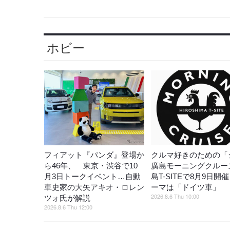
ホビー
フィアット『パンダ』登場か
クルマ好きのための「
ら46年、 東京・渋谷で10
廣島モーニングクルー
月3日トークイベント…自動
島T-SITEで8月9日開
車史家の大矢アキオ・ロレン
ーマは「ドイツ車」
2026.8.6 Thu 10:00
ツォ氏が解説
2026.8.6 Thu 12:00