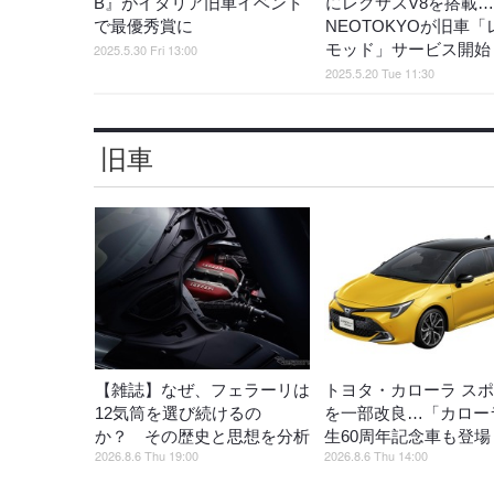
B』がイタリア旧車イベント
にレクサスV8を搭載…
で最優秀賞に
NEOTOKYOが旧車「
モッド」サービス開始
2025.5.30 Fri 13:00
2025.5.20 Tue 11:30
旧車
【雑誌】なぜ、フェラーリは
トヨタ・カローラ ス
12気筒を選び続けるの
を一部改良…「カロー
か？ その歴史と思想を分析
生60周年記念車も登場
2026.8.6 Thu 19:00
2026.8.6 Thu 14:00