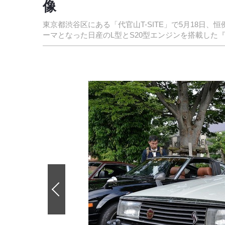
像
東京都渋谷区にある「代官山T-SITE」で5月18日
ーマとなった日産のL型とS20型エンジンを搭載した
前
の
画
像