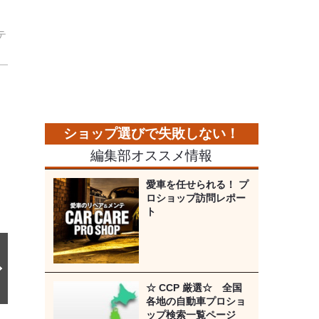
テ
。
次
の
画
像
編集部オススメ情報
愛車を任せられる！ プ
ロショップ訪問レポー
ト
☆ CCP 厳選☆ 全国
各地の自動車プロショ
ップ検索一覧ページ