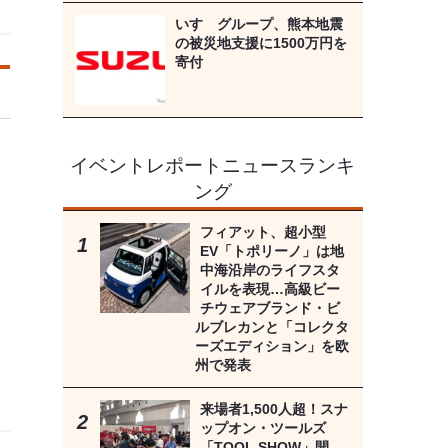
いすゞグループ、熊本地震
の被災地支援に1500万円を
寄付
イベントレポートニュースランキ
ング
フィアット、超小型
EV「トポリーノ」は地
中海沿岸のライフスタ
イルを表現…高級ビー
チウェアブランド・ビ
ルブレカンと「コレクタ
ーズエディション」を欧
州で発表
来場者1,500人超！スナ
ップオン・ツールズ
「TOOL SHOW」開