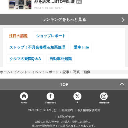
品を訴求…BTO初出展
PR
2024.3.19 Tue 16:43
ランキングをもっと見る
注目の話題
ショップレポート
ストップ！不具合修理＆粗悪修理
愛車 File
クルマの疑問Q＆A
自動車豆知識
ホーム
›
イベント
›
イベントレポート
›
記事
›
写真・画像
TOP
X
home
Facebook
Instagram
CAR CARE PLUSとは
利用規約
個人情報保護方針
お問い合わせ
紹介した商品/サービスを購入、契約した場合に、
売上の一部が弊社サイトに還元されることがあります。