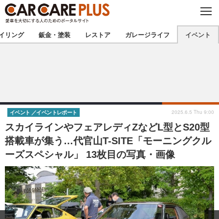
C
L
O
★カーケアプラス認定★
厳選プロショップを地域から探す
S
イリング
鈑金・塗装
レストア
ガレージライフ
イベント
E
北海道
東北
北関東
南関東
甲信越
北陸
2025.6.5 Thu 9:00
イベント
イベントレポート
スカイラインやフェアレディZなどL型とS20型
東海
関西
搭載車が集う…代官山T-SITE「モーニングクル
ーズスペシャル」 13枚目の写真・画像
中国
四国
九州
沖縄
注目の記事