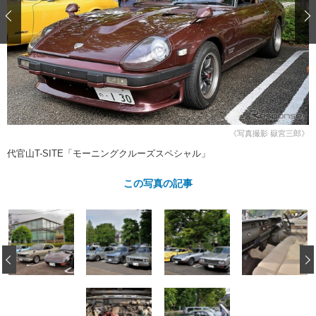
ショップレポート
愛車 File
ディテイリング
自動車豆知識
ストップ！不具合修理＆粗悪修理
ディテイリング
洗車
鈑金・塗装
鈑金・塗装
ヘッドライト磨き
コーティング
小キズ直し
防錆
特集記事
フィルム・ラッピング
ストップ 不具合修理＆粗悪修理
カーメーカー「旧車」関連プロジェ
ショップ紹介
クト
ショップレポート
プロショップ検索
レストア
コラム
《写真撮影 嶽宮三郎》
カーメーカー「旧車」関連プロジ
コラム
イベント
代官山T-SITE「モーニングクルーズスペシャル」
ェクト
インタビュー
イベント告知
イベントレポート
この写真の記事
‹