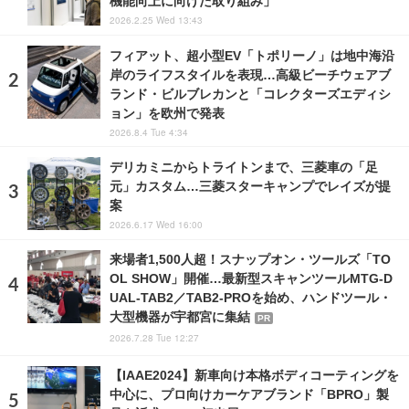
機能向上に向けた取り組み」
2026.2.25 Wed 13:43
フィアット、超小型EV「トポリーノ」は地中海沿
岸のライフスタイルを表現…高級ビーチウェアブ
ランド・ビルブレカンと「コレクターズエディシ
ョン」を欧州で発表
2026.8.4 Tue 4:34
デリカミニからトライトンまで、三菱車の「足
元」カスタム…三菱スターキャンプでレイズが提
案
2026.6.17 Wed 16:00
来場者1,500人超！スナップオン・ツールズ「TO
OL SHOW」開催…最新型スキャンツールMTG-D
UAL-TAB2／TAB2-PROを始め、ハンドツール・
大型機器が宇都宮に集結
PR
2026.7.28 Tue 12:27
【IAAE2024】新車向け本格ボディコーティングを
中心に、プロ向けカーケアブランド「BPRO」製