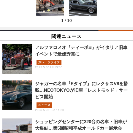
1
/
10
関連ニュース
アルファロメオ『ティーポB』がイタリア旧車
イベントで最優秀賞に
ガレージライフ
2025.5.30 Fri 13:00
ジャガーの名車『Eタイプ』にレクサスV8を搭
載…NEOTOKYOが旧車「レストモッド」サー
ビス開始
ニュース
2025.5.20 Tue 11:30
ショッピングセンターに320台の名車・旧車が
大集結…第5回昭和平成オールドカー展示会