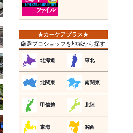
厳選プロショップを地域から探す
北海道
東北
北関東
南関東
甲信越
北陸
東海
関西