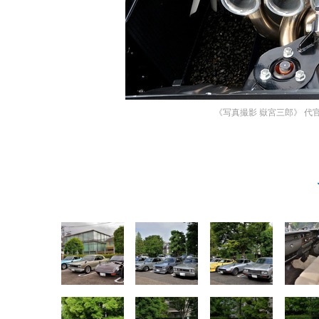
《写真撮影 嶽宮三郎》
代