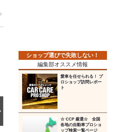
テ
。
次
の
画
像
編集部オススメ情報
愛車を任せられる！ プ
ロショップ訪問レポー
ト
☆ CCP 厳選☆ 全国
各地の自動車プロショ
ップ検索一覧ページ