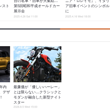
台の名車・旧車が大集結…
ニア・ロレイモ』、イタリ
レスト
第5回昭和平成オールドカー
ア旧車イベントのシンボル
展示会
に
2025.4.26 Sat 11:00
2025.4.16 Wed 18:00
年内
最廉価が「優しいハーレー」
、デザ
とは限らない…クラシックと
！
モダンが融合した新型ナイト
スター
2026.8.5 Wed 15:00