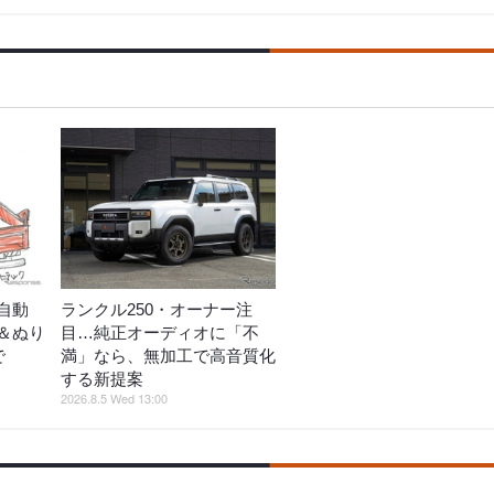
自動
ランクル250・オーナー注
＆ぬり
目…純正オーディオに「不
で
満」なら、無加工で高音質化
する新提案
2026.8.5 Wed 13:00