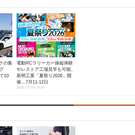
クの集
電動RCラリーカー操縦体験
グ
やレストア工場見学も可能、
で10
新明工業「夏祭り2026」開
催…7月11‐12日
2026.7.9 Thu 19:51