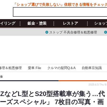
「ショップ選びで失敗しない」信頼できる情報をチェッ
イリング
鈑金・塗装
レストア
ショッ
ストップ 不具合修理＆粗悪修理
修理＆粗悪修理
愛車 File
クルマの疑問Q＆A
自動車豆知識
画像
2025.6.5 Thu 9
などL型とS20型搭載車が集う…代
ルーズスペシャル」 7枚目の写真・画