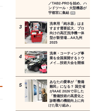
／TAB2-PROを始め、ハ
ンドツール・大型機器が
宇都宮に集結
PR
洗車用「純水器」はま
すます需要拡大、プロ
向けの高圧洗浄機一体
型が新登場…AA九州
2025
洗車・コーティング事
業を全国展開するトウ
メイ…技術大会を開催
あなたの愛車が「整備
難民」になる？ 国交省
がIAAE 2026で示した
「整備技術の高度化と
診断機の機能向上に向
けた取り組み」