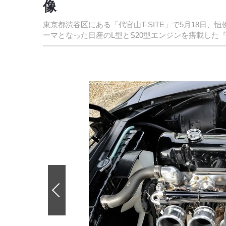
像
東京都渋谷区にある「代官山T-SITE」で5月18日
ーマとなった日産のL型とS20型エンジンを搭載した
前
の
画
像