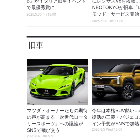
B』がイタリア旧車イベント
にレクサスV8を搭載…
で最優秀賞に
NEOTOKYOが旧車「
モッド」サービス開始
2025.5.30 Fri 13:00
2025.5.20 Tue 11:30
旧車
マツダ・オーナーたちの期待
今年は本格SUV熱い…
の声が高まる「次世代ロータ
復活の三菱・パジェロ
リースポーツ」への議論が
イン予想がSNSで加熱
2026.8.5 Wed 18:00
SNSで飛び交う
2026.8.6 Thu 5:56