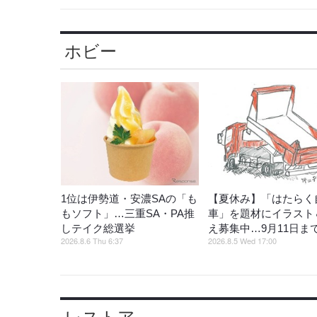
ホビー
1位は伊勢道・安濃SAの「も
【夏休み】「はたらく
もソフト」…三重SA・PA推
車」を題材にイラスト
しテイク総選挙
え募集中…9月11日ま
2026.8.6 Thu 6:37
2026.8.5 Wed 17:00