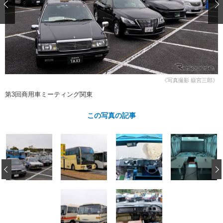
ショップレポート
愛車 File
ディテイリング
自動車豆知識
ストップ！不具合修理＆粗悪修理
ディテイリング
洗車
鈑金・塗装
鈑金・塗装
ヘッドライト磨き
コーティング
小キズ直し
防錆
特集記事
フィルム・ラッピング
ストップ 不具合修理＆粗悪修理
カーメーカー「旧車」関連プロジェ
ショップ紹介
クト
《写真撮影 嶽宮三郎》
ショップレポート
プロショップ検索
レストア
第3回商用車ミーティング関東
コラム
カーメーカー「旧車」関連プロジ
コラム
イベント
この写真の記事
ェクト
インタビュー
イベント告知
イベントレポート
‹