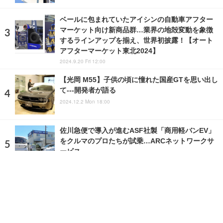
ベールに包まれていたアイシンの自動車アフター
マーケット向け新商品群…業界の地殻変動を象徴
するラインアップを揃え、世界初披露！【オート
アフターマーケット東北2024】
2024.9.20 Fri 12:00
【光岡 M55】子供の頃に憧れた国産GTを思い出し
て---開発者が語る
2024.12.2 Mon 18:00
佐川急便で導入が進むASF社製「商用軽バンEV」
をクルマのプロたちが試乗…ARCネットワークサ
ービス
2023.8.30 Wed 13:12
ランキングをもっと見る
注目の話題
ショップレポート