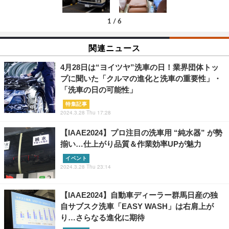
1
/
6
関連ニュース
4月28日は“ヨイツヤ”洗車の日！業界団体トッ
プに聞いた「クルマの進化と洗車の重要性」・
「洗車の日の可能性」
特集記事
2024.3.28 Thu 17:28
【IAAE2024】プロ注目の洗車用 “純水器” が勢
揃い…仕上がり品質＆作業効率UPが魅力
イベント
2024.3.28 Thu 23:14
【IAAE2024】自動車ディーラー群馬日産の独
自サブスク洗車「EASY WASH」は右肩上が
り…さらなる進化に期待