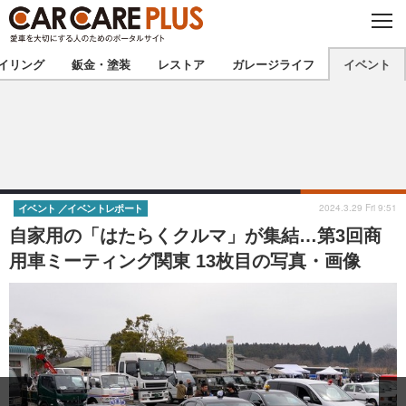
C
L
O
★カーケアプラス認定★
厳選プロショップを地域から探す
S
イリング
鈑金・塗装
レストア
ガレージライフ
イベント
E
北海道
東北
北関東
南関東
甲信越
北陸
2024.3.29 Fri 9:51
イベント
イベントレポート
自家用の「はたらくクルマ」が集結…第3回商
東海
関西
用車ミーティング関東 13枚目の写真・画像
中国
四国
九州
沖縄
注目の記事