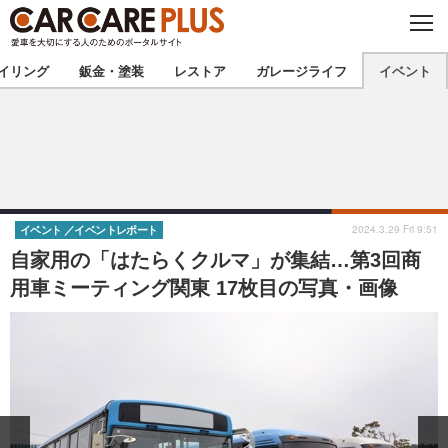
C
L
O
★カーケアプラス認定★
厳選プロショップを地域から探す
S
イリング
鈑金・塗装
レストア
ガレージライフ
イベント
E
北海道
東北
北関東
南関東
甲信越
北陸
2024.3.29 Fri 9:51
イベント
イベントレポート
自家用の「はたらくクルマ」が集結…第3回商
東海
関西
用車ミーティング関東 17枚目の写真・画像
中国
四国
九州
沖縄
注目の記事