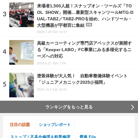
来場者1,500人超！スナップオン・ツールズ「TO
OL SHOW」開催…最新型スキャンツールMTG-D
UAL-TAB2／TAB2-PROを始め、ハンドツール・
大型機器が宇都宮に集結
PR
2026.7.28 Tue 12:27
高級カーコーティング専門店アペックスが展開す
る「Keeper LABO」FC事業にみる多様化するニ
ーズへの対応
2025.9.21 Sun 7:09
塗装体験が大人気！ 自動車整備体験イベント
「ジュニアメカニック2025@福岡」
2025.10.4 Sat 18:43
ランキングをもっと見る
注目の話題
ショップレポート
ストップ！不具合修理＆粗悪修理
愛車 File