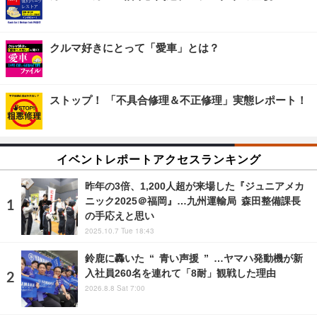
クルマ好きにとって「愛車」とは？
ストップ！ 「不具合修理＆不正修理」実態レポート！
イベントレポートアクセスランキング
昨年の3倍、1,200人超が来場した『ジュニアメカ
ニック2025＠福岡』…九州運輸局 森田整備課長
の手応えと思い
2025.10.7 Tue 18:43
鈴鹿に轟いた “ 青い声援 ” …ヤマハ発動機が新
入社員260名を連れて「8耐」観戦した理由
2026.8.8 Sat 7:00