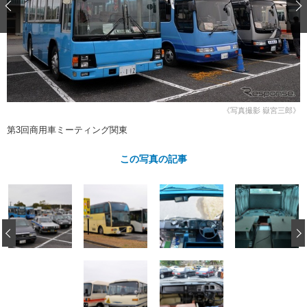
ショップレポート
愛車 File
ディテイリング
自動車豆知識
ストップ！不具合修理＆粗悪修理
ディテイリング
洗車
鈑金・塗装
鈑金・塗装
ヘッドライト磨き
コーティング
小キズ直し
防錆
特集記事
フィルム・ラッピング
ストップ 不具合修理＆粗悪修理
カーメーカー「旧車」関連プロジェ
ショップ紹介
クト
《写真撮影 嶽宮三郎》
ショップレポート
プロショップ検索
レストア
第3回商用車ミーティング関東
コラム
カーメーカー「旧車」関連プロジ
コラム
イベント
この写真の記事
ェクト
インタビュー
イベント告知
イベントレポート
‹