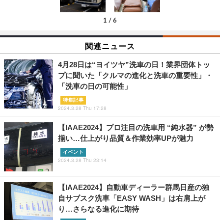
1
/
6
関連ニュース
4月28日は“ヨイツヤ”洗車の日！業界団体トッ
プに聞いた「クルマの進化と洗車の重要性」・
「洗車の日の可能性」
特集記事
2024.3.28 Thu 17:28
【IAAE2024】プロ注目の洗車用 “純水器” が勢
揃い…仕上がり品質＆作業効率UPが魅力
イベント
2024.3.28 Thu 23:14
【IAAE2024】自動車ディーラー群馬日産の独
自サブスク洗車「EASY WASH」は右肩上が
り…さらなる進化に期待