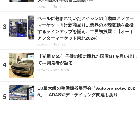
2026.7.28 Tue 12:27
ベールに包まれていたアイシンの自動車アフター
マーケット向け新商品群…業界の地殻変動を象徴
するラインアップを揃え、世界初披露！【オート
アフターマーケット東北2024】
2024.9.20 Fri 12:00
【光岡 M55】子供の頃に憧れた国産GTを思い出し
て---開発者が語る
2024.12.2 Mon 18:00
EU最大級の整備機器展示会「Autopromotec 202
5」…ADASやディテイリング関連もあり
2025.5.22 Thu 20:21
ランキングをもっと見る
注目の話題
ショップレポート