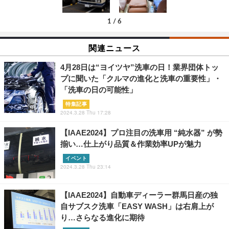
1
/
6
関連ニュース
4月28日は“ヨイツヤ”洗車の日！業界団体トッ
プに聞いた「クルマの進化と洗車の重要性」・
「洗車の日の可能性」
特集記事
2024.3.28 Thu 17:28
【IAAE2024】プロ注目の洗車用 “純水器” が勢
揃い…仕上がり品質＆作業効率UPが魅力
イベント
2024.3.28 Thu 23:14
【IAAE2024】自動車ディーラー群馬日産の独
自サブスク洗車「EASY WASH」は右肩上が
り…さらなる進化に期待