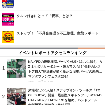
クルマ好きにとって「愛車」とは？
ストップ！ 「不具合修理＆不正修理」実態レポート！
イベントレポートアクセスランキング
NA／FDの復刻樹脂パーツや外板パネルに加え、A
Z-1用ポリカーボネート製ガラスも!?“長野のレス
トア職人”駒場豊が描く新たな旧車パーツの未来…
マツダファンフェスタ2024
2024.10.24 Thu 13:10
来場者1,500人超！スナップオン・ツールズ「TO
OL SHOW」開催…最新型スキャンツールMTG-D
UAL-TAB2／TAB2-PROを始め、ハンドツール・
大型機器が宇都宮に集結
PR