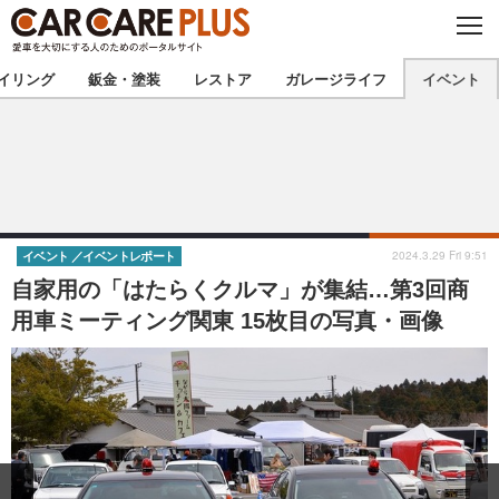
C
L
O
★カーケアプラス認定★
厳選プロショップを地域から探す
S
イリング
鈑金・塗装
レストア
ガレージライフ
イベント
E
北海道
東北
北関東
南関東
甲信越
北陸
2024.3.29 Fri 9:51
イベント
イベントレポート
自家用の「はたらくクルマ」が集結…第3回商
東海
関西
用車ミーティング関東 15枚目の写真・画像
中国
四国
九州
沖縄
注目の記事