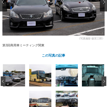
ショップレポート
愛車 File
ディテイリング
自動車豆知識
ストップ！不具合修理＆粗悪修理
ディテイリング
洗車
鈑金・塗装
鈑金・塗装
ヘッドライト磨き
コーティング
小キズ直し
防錆
特集記事
フィルム・ラッピング
ストップ 不具合修理＆粗悪修理
カーメーカー「旧車」関連プロジェ
ショップ紹介
クト
《写真撮影 嶽宮三郎》
ショップレポート
プロショップ検索
レストア
第3回商用車ミーティング関東
コラム
カーメーカー「旧車」関連プロジ
コラム
イベント
この写真の記事
ェクト
インタビュー
イベント告知
イベントレポート
‹