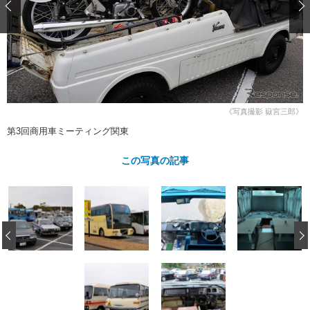
ショップレポート
愛車 File
ディテイリング
自動車豆知識
ストップ！不具合修理＆粗悪修理
ディテイリング
洗車
鈑金・塗装
鈑金・塗装
ヘッドライト磨き
コーティング
小キズ直し
防錆
特集記事
フィルム・ラッピング
ストップ 不具合修理＆粗悪修理
カーメーカー「旧車」関連プロジェ
ショップ紹介
クト
《写真撮影 嶽宮三郎》
ショップレポート
プロショップ検索
レストア
第3回商用車ミーティング関東
コラム
カーメーカー「旧車」関連プロジ
コラム
イベント
この写真の記事
ェクト
インタビュー
イベント告知
イベントレポート
‹