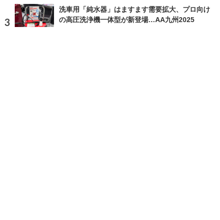
洗車用「純水器」はますます需要拡大、プロ向け
の高圧洗浄機一体型が新登場…AA九州2025
2025.10.8 Wed 22:05
ランキングをもっと見る
注目の話題
ショップレポート
ストップ！不具合修理＆粗悪修理
愛車 File
クルマの疑問Q＆A
自動車豆知識
ホーム
›
イベント
›
イベントレポート
›
記事
›
写真・画像
TOP
X
home
Facebook
Instagram
CAR CARE PLUSとは
利用規約
個人情報保護方針