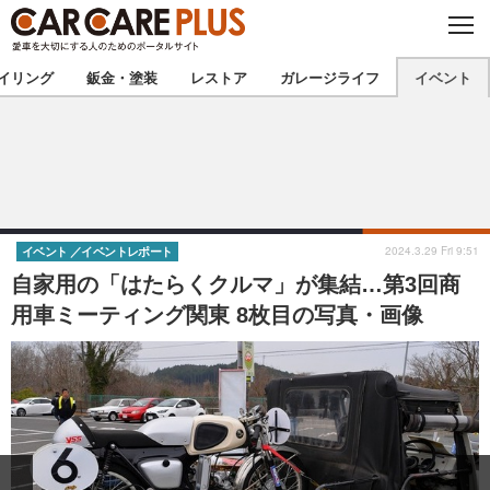
C
L
O
★カーケアプラス認定★
厳選プロショップを地域から探す
S
イリング
鈑金・塗装
レストア
ガレージライフ
イベント
E
北海道
東北
北関東
南関東
甲信越
北陸
2024.3.29 Fri 9:51
イベント
イベントレポート
自家用の「はたらくクルマ」が集結…第3回商
東海
関西
用車ミーティング関東 8枚目の写真・画像
中国
四国
九州
沖縄
注目の記事