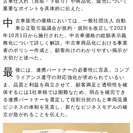
古車仕入れ（買取・下取り）や商品化、販売について
重要なポイントを具体的に伝えた。
中
古車販売の価格においては、一般社団法人 自動
車公正取引協議会が規約・規則を改正して2023
年10月1日から施行された、中古車価格の総額表示義
務化について詳しく解説。中古車商品化における事業
者のポリシー作成と、顧客向けのわかりやすい掲示が
大切だと述べた。
最
後には、連携パートナーの必要性に言及。コンプ
ライアンス遵守の対応強化が求められているい
ま、品質と利益を両立させて、顧客満足と透明性を確
保するには1社単独では困難なため、弱点を補完でき
る連携パートナーを選定して役割分担のもと車両流通
ビジネスの体制を見直し、新たなビジネスモデルの確
立が急がれることを伝えた。