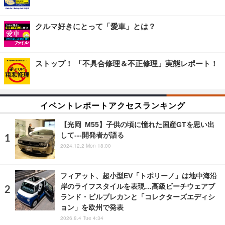
クルマ好きにとって「愛車」とは？
ストップ！ 「不具合修理＆不正修理」実態レポート！
イベントレポートアクセスランキング
【光岡 M55】子供の頃に憧れた国産GTを思い出
して---開発者が語る
2024.12.2 Mon 18:00
フィアット、超小型EV「トポリーノ」は地中海沿
岸のライフスタイルを表現…高級ビーチウェアブ
ランド・ビルブレカンと「コレクターズエディシ
ョン」を欧州で発表
2026.8.4 Tue 4:34