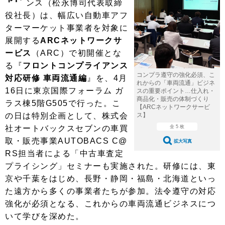
ンス（松永博司代表取締
ショップレポート
愛車 File
ディテイリング
役社長）は、幅広い自動車アフ
自動車豆知識
ストップ！不具合修理＆粗悪修理
ディテイリング
洗車
鈑金・塗装
ターマーケット事業者を対象に
展開する
ARCネットワークサ
鈑金・塗装
ヘッドライト磨き
コーティング
小キズ直し
防錆
特集記事
ービス
（ARC）で初開催とな
フィルム・ラッピング
る『
フロントコンプライアンス
ストップ 不具合修理＆粗悪修理
カーメーカー「旧車」関連プロジェ
ショップ紹介
コンプラ遵守の強化必須、こ
クト
対応研修 車両流通編
』を、4月
れからの「車両流通」ビジネ
ショップレポート
プロショップ検索
レストア
16日に東京国際フォーラム ガ
スの重要ポイント…仕入れ・
コラム
商品化・販売の体制づくり
ラス棟5階G505で行った。こ
【ARCネットワークサービ
カーメーカー「旧車」関連プロジ
コラム
イベント
の日は特別企画として、株式会
ス】
ェクト
社オートバックスセブンの車買
全 5 枚
インタビュー
イベント告知
イベントレポート
取・販売事業AUTOBACS C@
拡大写真
RS担当者による「中古車査定
プライシング」セミナーも実施された。研修には、東
京や千葉をはじめ、長野・静岡・福島・北海道といっ
た遠方から多くの事業者たちが参加。法令遵守の対応
強化が必須となる、これからの車両流通ビジネスにつ
いて学びを深めた。