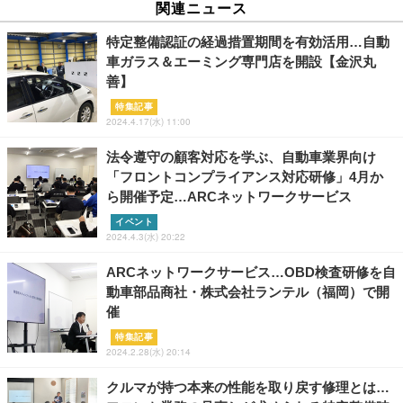
関連ニュース
特定整備認証の経過措置期間を有効活用…自動
車ガラス＆エーミング専門店を開設【金沢丸
善】
特集記事
2024.4.17(水) 11:00
法令遵守の顧客対応を学ぶ、自動車業界向け
「フロントコンプライアンス対応研修」4月か
ら開催予定…ARCネットワークサービス
イベント
2024.4.3(水) 20:22
ARCネットワークサービス…OBD検査研修を自
動車部品商社・株式会社ランテル（福岡）で開
催
特集記事
2024.2.28(水) 20:14
クルマが持つ本来の性能を取り戻す修理とは…