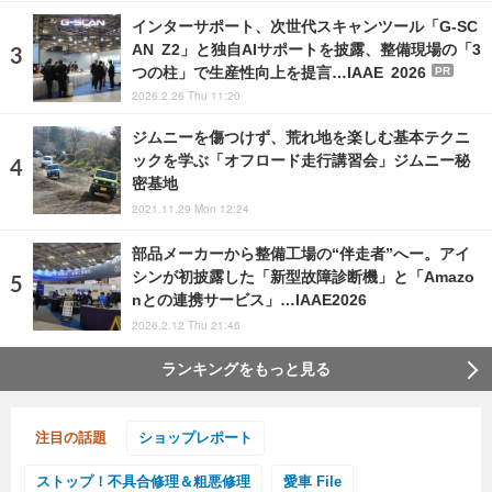
インターサポート、次世代スキャンツール「G-SC
AN Z2」と独自AIサポートを披露、整備現場の「3
つの柱」で生産性向上を提言…IAAE 2026
PR
2026.2.26 Thu 11:20
ジムニーを傷つけず、荒れ地を楽しむ基本テクニ
ックを学ぶ「オフロード走行講習会」ジムニー秘
密基地
2021.11.29 Mon 12:24
部品メーカーから整備工場の“伴走者”へー。アイ
シンが初披露した「新型故障診断機」と「Amazo
nとの連携サービス」…IAAE2026
2026.2.12 Thu 21:46
ランキングをもっと見る
注目の話題
ショップレポート
ストップ！不具合修理＆粗悪修理
愛車 File