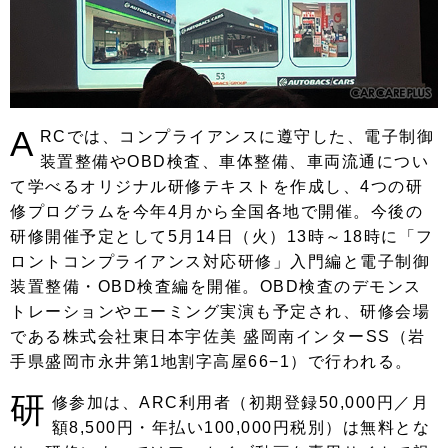
A
RCでは、コンプライアンスに遵守した、電子制御
装置整備やOBD検査、車体整備、車両流通につい
て学べるオリジナル研修テキストを作成し、4つの研
修プログラムを今年4月から全国各地で開催。今後の
研修開催予定として5月14日（火）13時～18時に「フ
ロントコンプライアンス対応研修」入門編と電子制御
装置整備・OBD検査編を開催。OBD検査のデモンス
トレーションやエーミング実演も予定され、研修会場
である株式会社東日本宇佐美 盛岡南インターSS（岩
手県盛岡市永井第1地割字高屋66−1）で行われる。
研
修参加は、ARC利用者（初期登録50,000円／月
額8,500円・年払い100,000円税別）は無料とな