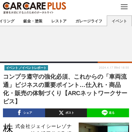
C
L
O
★カーケアプラス認定★
厳選プロショップを地域から探す
S
イリング
鈑金・塗装
レストア
ガレージライフ
イベント
E
北海道
東北
北関東
南関東
甲信越
北陸
2024.4.17 Wed 18:55
イベント
イベントレポート
コンプラ遵守の強化必須、これからの「車両流
東海
関西
通」ビジネスの重要ポイント…仕入れ・商品
化・販売の体制づくり【ARCネットワークサー
中国
四国
ビス】
九州
沖縄
シェア
ポスト
送る
注目の記事
株
式会社ジェイシーレゾナ