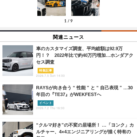
1
/
9
関連ニュース
車のカスタマイズ調査、平均総額は92.9万
円！？ 2022年比で約40万円増加…ホンダアク
セス調査
特集記事
2026.7.5 Sun 14:00
RAYSが向き合う “ 性能 ” と “ 自己表現 ” …30
年目の『TE37』がWEKFESTへ
イベント
2026.7.2 Thu 16:00
“クルマ好き”の不変の居場所！ …「ヨンク」カ
ルチャー、4×4エンジニアリングが描く特有の