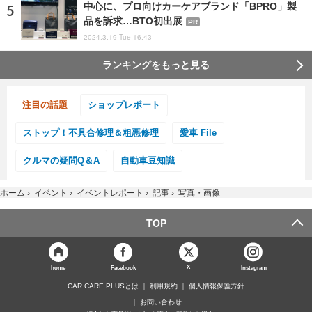
中心に、プロ向けカーケアブランド「BPRO」製
品を訴求…BTO初出展
PR
2024.3.19 Tue 16:43
ランキングをもっと見る
注目の話題
ショップレポート
ストップ！不具合修理＆粗悪修理
愛車 File
クルマの疑問Q＆A
自動車豆知識
ホーム
›
イベント
›
イベントレポート
›
記事
›
写真・画像
TOP
X
home
Facebook
Instagram
CAR CARE PLUSとは
利用規約
個人情報保護方針
お問い合わせ