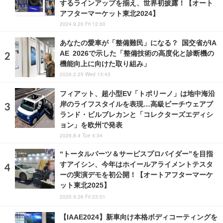
するラインアップを揃え、世界初披露！【オート
アフターマーケット東北2024】
2024.9.20 Fri 12:00
あなたの愛車が「整備難民」になる？ 国交省がIA
AE 2026で示した「整備技術の高度化と診断機の
機能向上に向けた取り組み」
2026.2.25 Wed 13:43
フィアット、超小型EV「トポリーノ」は地中海沿
岸のライフスタイルを表現…高級ビーチウェアブ
ランド・ビルブレカンと「コレクターズエディシ
ョン」を欧州で発表
2026.8.4 Tue 4:34
“トータルパーツ＆サービスプロバイダー”を目指
すアイシン、今年はホイールアライメントテスタ
ーの実演デモを初公開！【オートアフターマーケ
ット東北2025】
2025.9.26 Fri 23:01
【IAAE2024】新車向け本格ボディコーティングを