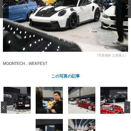
ショップレポート
愛車 File
ディテイリング
自動車豆知識
ストップ！不具合修理＆粗悪修理
ディテイリング
洗車
鈑金・塗装
鈑金・塗装
ヘッドライト磨き
コーティング
小キズ直し
防錆
特集記事
フィルム・ラッピング
ストップ 不具合修理＆粗悪修理
カーメーカー「旧車」関連プロジェ
ショップ紹介
クト
ショップレポート
プロショップ検索
レストア
《写真撮影 土屋勇人》
コラム
カーメーカー「旧車」関連プロジ
コラム
MOONTECH…WEKFEST
イベント
ェクト
インタビュー
イベント告知
イベントレポート
この写真の記事
‹