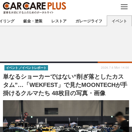
C
L
O
★カーケアプラス認定★
厳選プロショップを地域から探す
S
イリング
鈑金・塗装
レストア
ガレージライフ
イベント
E
北海道
東北
北関東
南関東
甲信越
北陸
2026.7.6 Mon 14:00
イベント
イベントレポート
単なるショーカーではない“削ぎ落としたカス
東海
関西
タム”…「WEKFEST」で見たMOONTECHが手
掛けるクルマたち 48枚目の写真・画像
中国
四国
九州
沖縄
注目の記事