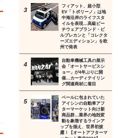
フィアット、超小型
EV「トポリーノ」は地
中海沿岸のライフスタ
イルを表現…高級ビー
チウェアブランド・ビ
ルブレカンと「コレクタ
ーズエディション」を欧
州で発表
自動車機械工具の展示
会「オートサービスシ
ョー」が4年ぶりに開
催…カーディテイリン
グ関連商材に着目
ベールに包まれていた
アイシンの自動車アフ
ターマーケット向け新
商品群…業界の地殻変
動を象徴するラインア
ップを揃え、世界初披
露！【オートアフターマ