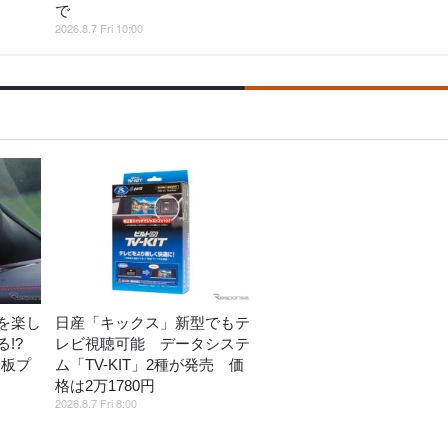
で
2026.8.7 Fri 10:00
を楽し
日産「キックス」新型でもテ
!?
レビ視聴可能 データシステ
鉄板プ
ム「TV-KIT」2種が発売 価
格は2万1780円
2026.8.7 Fri 8:00