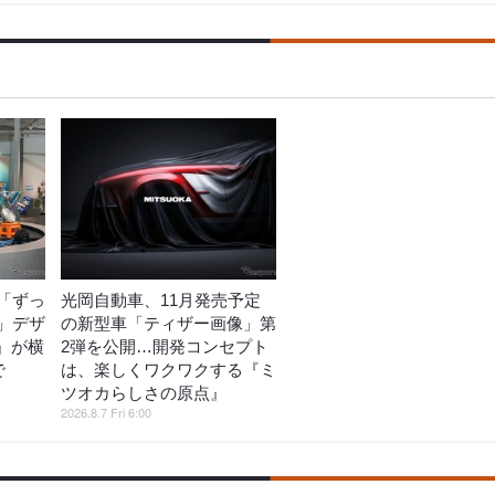
「ずっ
光岡自動車、11月発売予定
」デザ
の新型車「ティザー画像」第
o』が横
2弾を公開…開発コンセプト
で
は、楽しくワクワクする『ミ
ツオカらしさの原点』
2026.8.7 Fri 6:00