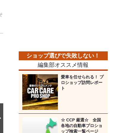
そ
次
の
画
像
編集部オススメ情報
愛車を任せられる！ プ
ロショップ訪問レポー
ト
☆ CCP 厳選☆ 全国
各地の自動車プロショ
ップ検索一覧ページ