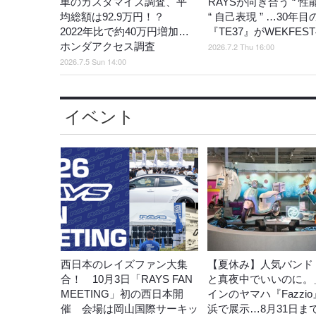
車のカスタマイズ調査、平
RAYSが向き合う “ 性能
均総額は92.9万円！？
“ 自己表現 ” …30年目
2022年比で約40万円増加…
『TE37』がWEKFES
ホンダアクセス調査
2026.7.2 Thu 16:00
2026.7.5 Sun 14:00
イベント
西日本のレイズファン大集
【夏休み】人気バンド
合！ 10月3日「RAYS FAN
と真夜中でいいのに。
MEETING」初の西日本開
インのヤマハ『Fazzi
催 会場は岡山国際サーキッ
浜で展示…8月31日ま