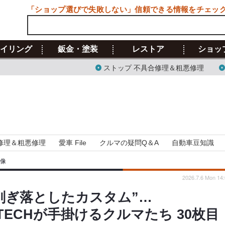
「ショップ選びで失敗しない」信頼できる情報をチェッ
イリング
鈑金・塗装
レストア
ショッ
ストップ 不具合修理＆粗悪修理
修理＆粗悪修理
愛車 File
クルマの疑問Q＆A
自動車豆知識
画像
2026.7.6 Mon 14:
削ぎ落としたカスタム”…
NTECHが手掛けるクルマたち 30枚目