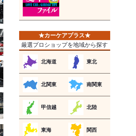
厳選プロショップを地域から探す
北海道
東北
北関東
南関東
甲信越
北陸
東海
関西