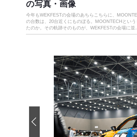
の写真・画像
今年もWEKFESTの会場のあちらこちらに、MOON
の台数は、20台近くにものぼる。MOONTECHと
たのか。その軌跡そのものが、WEKFESTの会場に並
前
の
画
像