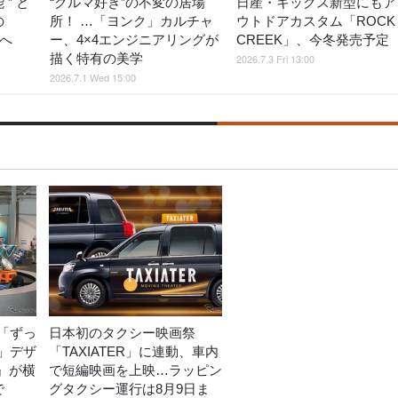
 ” と
“クルマ好き”の不変の居場
日産・キックス新型にもア
の
所！ …「ヨンク」カルチャ
ウトドアカスタム「ROCK
Tへ
ー、4×4エンジニアリングが
CREEK」、今冬発売予定
描く特有の美学
2026.7.3 Fri 13:00
2026.7.1 Wed 15:00
「ずっ
日本初のタクシー映画祭
」デザ
「TAXIATER」に連動、車内
o』が横
で短編映画を上映…ラッピン
で
グタクシー運行は8月9日ま