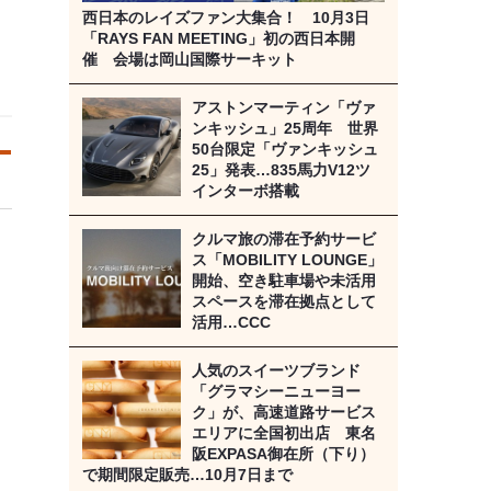
西日本のレイズファン大集合！ 10月3日
「RAYS FAN MEETING」初の西日本開
催 会場は岡山国際サーキット
アストンマーティン「ヴァ
ンキッシュ」25周年 世界
50台限定「ヴァンキッシュ
25」発表…835馬力V12ツ
インターボ搭載
クルマ旅の滞在予約サービ
ス「MOBILITY LOUNGE」
開始、空き駐車場や未活用
スペースを滞在拠点として
活用…CCC
人気のスイーツブランド
「グラマシーニューヨー
ク」が、高速道路サービス
エリアに全国初出店 東名
阪EXPASA御在所（下り）
で期間限定販売…10月7日まで