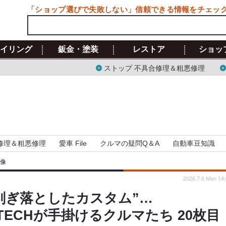
「ショップ選びで失敗しない」信頼できる情報をチェッ
イリング
鈑金・塗装
レストア
ショッ
ストップ 不具合修理＆粗悪修理
修理＆粗悪修理
愛車 File
クルマの疑問Q＆A
自動車豆知識
画像
2026.7.6 Mon 14:
削ぎ落としたカスタム”…
NTECHが手掛けるクルマたち 20枚目