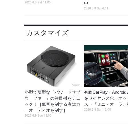
2026.8.8 Sat 11:00
中
2026.8.8 Sat 6:11
カスタマイズ
小型で薄型な「パワードサブ
有線CarPlay・Android 
ウーファー」の注目機をチェ
をワイヤレス化、オッ
ック！［低音を制する者はカ
スト『ミニ・オーラ』
2026.8.9 Sun 12:00
ーオーディオを制す］
2026.8.9 Sun 13:00