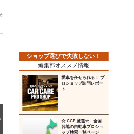
そ
次
の
画
像
編集部オススメ情報
愛車を任せられる！ プ
ロショップ訪問レポー
ト
☆ CCP 厳選☆ 全国
各地の自動車プロショ
ップ検索一覧ページ