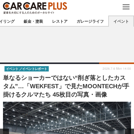
C
L
O
★カーケアプラス認定★
厳選プロショップを地域から探す
S
イリング
鈑金・塗装
レストア
ガレージライフ
イベント
E
北海道
東北
北関東
南関東
甲信越
北陸
2026.7.6 Mon 14:00
イベント
イベントレポート
単なるショーカーではない“削ぎ落としたカス
東海
関西
タム”…「WEKFEST」で見たMOONTECHが手
掛けるクルマたち 45枚目の写真・画像
中国
四国
九州
沖縄
注目の記事