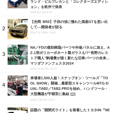
ランド・ビルブレカンと「コレクターズエディシ
ョン」を欧州で発表
2026.8.4 Tue 4:34
【光岡 M55】子供の頃に憧れた国産GTを思い出
して---開発者が語る
2024.12.2 Mon 18:00
NA／FDの復刻樹脂パーツや外板パネルに加え、A
Z-1用ポリカーボネート製ガラスも!?“長野のレス
トア職人”駒場豊が描く新たな旧車パーツの未来…
マツダファンフェスタ2024
2024.10.24 Thu 13:10
来場者1,500人超！スナップオン・ツールズ「TO
OL SHOW」開催…最新型スキャンツールMTG-D
UAL-TAB2／TAB2-PROを始め、ハンドツール・
大型機器が宇都宮に集結
PR
2026.7.28 Tue 12:27
話題の「開閉式ライト」を装着したトヨタ86『NE