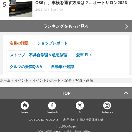
O86』、車検を通す方法は？…オートサロン2026
2026.1.11 Sun 7:00
ランキングをもっと見る
注目の話題
ショップレポート
ストップ！不具合修理＆粗悪修理
愛車 File
クルマの疑問Q＆A
自動車豆知識
ホーム
›
イベント
›
イベントレポート
›
記事
›
写真・画像
TOP
X
home
Facebook
Instagram
CAR CARE PLUSとは
利用規約
個人情報保護方針
お問い合わせ
紹介した商品/サービスを購入、契約した場合に、