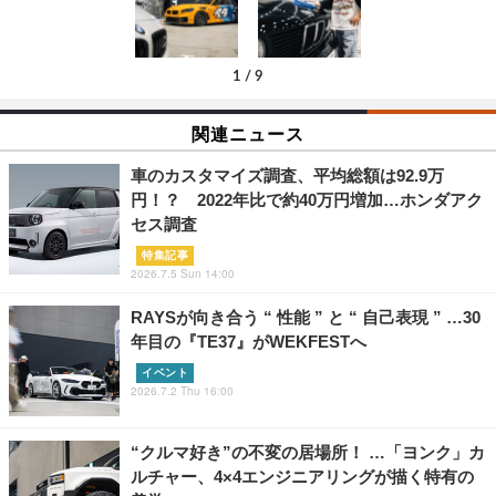
1
/
9
関連ニュース
車のカスタマイズ調査、平均総額は92.9万
円！？ 2022年比で約40万円増加…ホンダアク
セス調査
特集記事
2026.7.5 Sun 14:00
RAYSが向き合う “ 性能 ” と “ 自己表現 ” …30
年目の『TE37』がWEKFESTへ
イベント
2026.7.2 Thu 16:00
“クルマ好き”の不変の居場所！ …「ヨンク」カ
ルチャー、4×4エンジニアリングが描く特有の