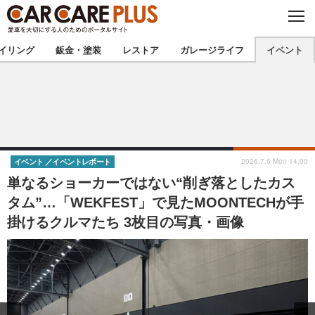
C
L
O
★カーケアプラス認定★
厳選プロショップを地域から探す
S
イリング
鈑金・塗装
レストア
ガレージライフ
イベント
E
北海道
東北
北関東
南関東
甲信越
北陸
2026.7.6 Mon 14:00
イベント
イベントレポート
単なるショーカーではない“削ぎ落としたカス
東海
関西
タム”…「WEKFEST」で見たMOONTECHが手
掛けるクルマたち 3枚目の写真・画像
中国
四国
九州
沖縄
注目の記事