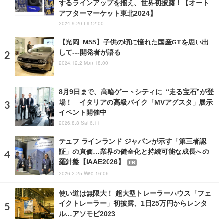
するラインアップを揃え、世界初披露！【オート
アフターマーケット東北2024】
2024.9.20 Fri 12:00
【光岡 M55】子供の頃に憧れた国産GTを思い出
して---開発者が語る
2024.12.2 Mon 18:00
8月9日まで、高輪ゲートシティに “走る宝石”が登
場！ イタリアの高級バイク「MVアグスタ」展示
イベント開催中
2026.8.8 Sat 6:11
テュフ ラインランド ジャパンが示す「第三者認
証」の真価…業界の健全化と持続可能な成長への
羅針盤【IAAE2026】
PR
2026.2.25 Wed 16:06
使い道は無限大！ 超大型トレーラーハウス「フェ
イクトレーラー」初披露、1日25万円からレンタ
ル…アソモビ2023