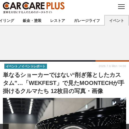
C
L
O
★カーケアプラス認定★
厳選プロショップを地域から探す
S
イリング
鈑金・塗装
レストア
ガレージライフ
イベント
E
北海道
東北
北関東
南関東
甲信越
北陸
2026.7.6 Mon 14:00
イベント
イベントレポート
単なるショーカーではない“削ぎ落としたカス
東海
関西
タム”…「WEKFEST」で見たMOONTECHが手
掛けるクルマたち 12枚目の写真・画像
中国
四国
九州
沖縄
注目の記事