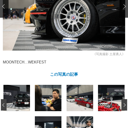
ショップレポート
愛車 File
ディテイリング
自動車豆知識
ストップ！不具合修理＆粗悪修理
ディテイリング
洗車
鈑金・塗装
鈑金・塗装
ヘッドライト磨き
コーティング
小キズ直し
防錆
特集記事
フィルム・ラッピング
ストップ 不具合修理＆粗悪修理
カーメーカー「旧車」関連プロジェ
ショップ紹介
クト
ショップレポート
プロショップ検索
レストア
《写真撮影 土屋勇人》
コラム
カーメーカー「旧車」関連プロジ
コラム
MOONTECH…WEKFEST
イベント
ェクト
インタビュー
イベント告知
イベントレポート
この写真の記事
‹