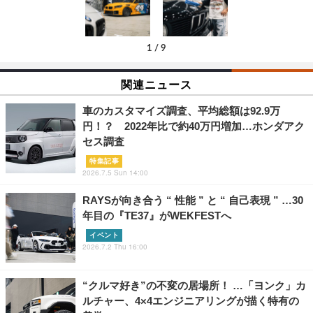
1
/
9
関連ニュース
車のカスタマイズ調査、平均総額は92.9万
円！？ 2022年比で約40万円増加…ホンダアク
セス調査
特集記事
2026.7.5 Sun 14:00
RAYSが向き合う “ 性能 ” と “ 自己表現 ” …30
年目の『TE37』がWEKFESTへ
イベント
2026.7.2 Thu 16:00
“クルマ好き”の不変の居場所！ …「ヨンク」カ
ルチャー、4×4エンジニアリングが描く特有の