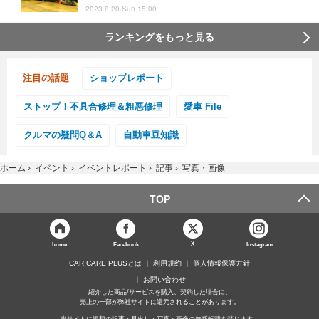
2023.8.20 Sun 15:00
ランキングをもっと見る
注目の話題
ショップレポート
ストップ！不具合修理＆粗悪修理
愛車 File
クルマの疑問Q＆A
自動車豆知識
ホーム
›
イベント
›
イベントレポート
›
記事
›
写真・画像
TOP
X
home
Facebook
Instagram
CAR CARE PLUSとは
利用規約
個人情報保護方針
お問い合わせ
紹介した商品/サービスを購入、契約した場合に、
売上の一部が弊社サイトに還元されることがあります。