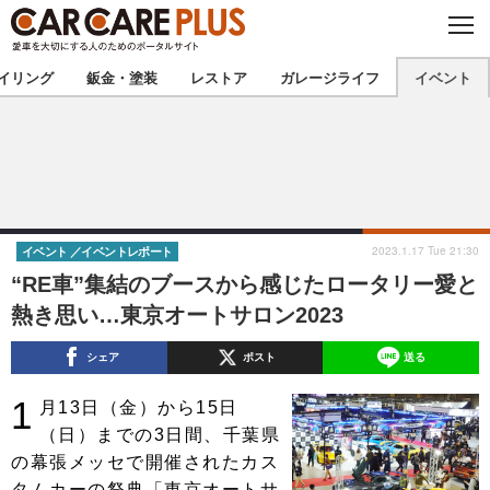
C
L
O
★カーケアプラス認定★
厳選プロショップを地域から探す
S
イリング
鈑金・塗装
レストア
ガレージライフ
イベント
E
北海道
東北
北関東
南関東
甲信越
北陸
2023.1.17 Tue 21:30
イベント
イベントレポート
“RE車”集結のブースから感じたロータリー愛と
東海
関西
熱き思い…東京オートサロン2023
中国
四国
シェア
ポスト
送る
九州
沖縄
1
月13日（金）から15日
（日）までの3日間、千葉県
注目の記事
の幕張メッセで開催されたカス
タムカーの祭典「東京オートサ