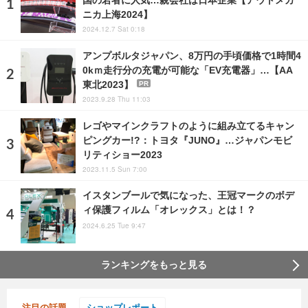
ニカ上海2024】
2024.12.7 Sat 0:18
アンプボルタジャパン、8万円の手頃価格で1時間4
0kｍ走行分の充電が可能な「EV充電器」…【AA
東北2023】
PR
2023.9.28 Thu 11:03
レゴやマインクラフトのように組み立てるキャン
ピングカー!?：トヨタ『JUNO』…ジャパンモビ
リティショー2023
2023.11.5 Sun 7:00
イスタンブールで気になった、王冠マークのボデ
ィ保護フィルム「オレックス」とは！？
2024.6.25 Tue 9:47
ランキングをもっと見る
注目の話題
ショップレポート