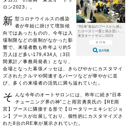
ショップレポート
愛車 File
ディテイリング
ロン2023」。
自動車豆知識
ストップ！不具合修理＆粗悪修理
ディテイリング
洗車
鈑金・塗装
新
型コロナウイルスの感染
鈑金・塗装
ヘッドライト磨き
コーティング
者が年始に掛けて増加傾
小キズ直し
防錆
特集記事
“RE車”集結のブースから感じ
たロータリー愛と熱き思い…
向ではあったものの、今年は入
東京オートサロン2023
フィルム・ラッピング
ストップ 不具合修理＆粗悪修理
カーメーカー「旧車」関連プロジェ
ショップ紹介
場制限などの規制がなかった影
クト
全 15 枚
響で、来場者数も昨年より約5
ショップレポート
プロショップ検索
レストア
拡大写真
万人ほど多い
179,434人
（3日
コラム
間累計／事務局発表）となり、
カーメーカー「旧車」関連プロジ
コラム
イベント
ェクト
会場となった幕張メッセは、きらびやかにカスタマイ
インタビュー
イベント告知
イベントレポート
ズされたクルマや関連するパーツなどが華やかに並
び、多くの来場者の活気に満ち溢れていた。
そ
んな今年のオートサロンには、昨年に続き
“日本
チューニング界の神”こと雨宮勇美氏の【RE雨
宮】ブースに隣接する形で【ロータリーエキシビジョ
ン】ブースが出展しており、個性的にカスタマイズさ
れた8台のRE車が展示されていた。