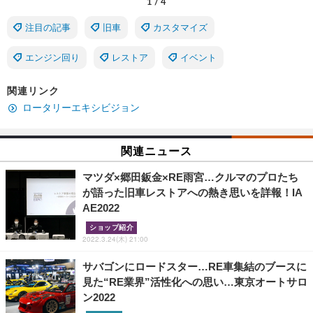
1
/
4
注目の記事
旧車
カスタマイズ
エンジン回り
レストア
イベント
関連リンク
ロータリーエキシビジョン
関連ニュース
マツダ×郷田鈑金×RE雨宮…クルマのプロたち
が語った旧車レストアへの熱き思いを詳報！IA
AE2022
ショップ紹介
2022.3.24(木) 21:00
サバゴンにロードスター…RE車集結のブースに
見た“RE業界”活性化への思い…東京オートサロ
ン2022