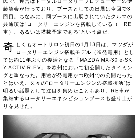
氏で、
運営はトータルロータリープロデューサーの伊
藤笑会が行っており、ブースとしての出展は今回で3
回目。ちなみに、同ブースに出展されていたクルマの
共通項は“ロータリーエンジンを搭載している（＝RE
車）、あるいは搭載予定である”という点だ。
奇
しくもオートサロン初日の1月13日は、マツダが
ロータリーエンジン搭載モデル（※発電用）とし
ては約11年ぶりの復活となる「MAZDA MX-30 e-SK
Y ACTIV R-EV」を欧州において初公開したタイミン
グと重なった。用途が発電用かつ欧州での公開だった
とはいえ、久々の“ロータリーエンジンの搭載復活”は
明るい話題として注目を集めたこともあり、RE車が
集結するロータリーエキシビジョンブースも盛り上が
りを見せた。