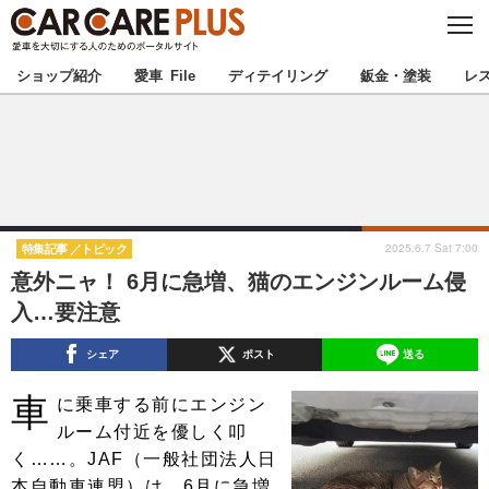
C
L
O
★カーケアプラス認定★
厳選プロショップを地域から探す
S
ショップ紹介
愛車 File
ディテイリング
鈑金・塗装
レ
E
北海道
東北
北関東
南関東
甲信越
北陸
2025.6.7 Sat 7:00
特集記事
トピック
意外ニャ！ 6月に急増、猫のエンジンルーム侵
東海
関西
入…要注意
中国
四国
シェア
ポスト
送る
車
九州
沖縄
に乗車する前にエンジン
ルーム付近を優しく叩
注目の記事
く……。JAF（一般社団法人日
本自動車連盟）は、6月に急増