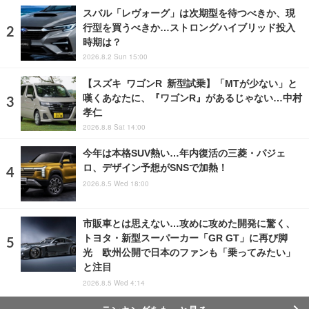
スバル「レヴォーグ」は次期型を待つべきか、現
行型を買うべきか…ストロングハイブリッド投入
時期は？
2026.8.2 Sun 15:00
【スズキ ワゴンR 新型試乗】「MTが少ない」と
嘆くあなたに、『ワゴンR』があるじゃない…中村
孝仁
2026.8.8 Sat 14:00
今年は本格SUV熱い…年内復活の三菱・パジェ
ロ、デザイン予想がSNSで加熱！
2026.8.5 Wed 18:00
市販車とは思えない…攻めに攻めた開発に驚く、
トヨタ・新型スーパーカー「GR GT」に再び脚
光 欧州公開で日本のファンも「乗ってみたい」
と注目
2026.8.5 Wed 4:14