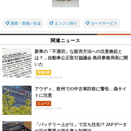
調査・世相／社会
エンジン回り
ロードサービス
関連ニュース
新車の「不適切」な販売方法への注意喚起と
は？…自動車公正取引協議会 島田事務局長に聞
いた
特集記事
2025.2.21(金) 20:09
アウディ、欧州での中古車詐欺に警告…偽サイ
トに注意
ニュース
2025.5.20(火) 10:53
「バッテリー上がり」で立ち往生!? JAFデータ
が示す驚異の発生率と対策法