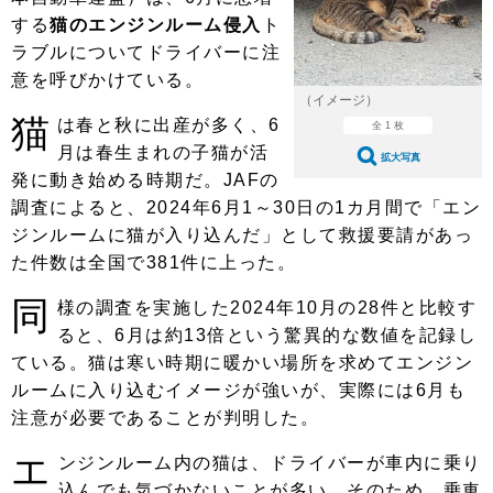
ショップレポート
愛車 File
ディテイリング
する
猫のエンジンルーム侵入
ト
自動車豆知識
ストップ！不具合修理＆粗悪修理
ラブルについてドライバーに注
ディテイリング
洗車
鈑金・塗装
意を呼びかけている。
鈑金・塗装
ヘッドライト磨き
コーティング
小キズ直し
防錆
特集記事
（イメージ）
猫
は春と秋に出産が多く、6
全 1 枚
フィルム・ラッピング
ストップ 不具合修理＆粗悪修理
カーメーカー「旧車」関連プロジェ
ショップ紹介
月は春生まれの子猫が活
拡大写真
クト
発に動き始める時期だ。JAFの
ショップレポート
プロショップ検索
レストア
調査によると、2024年6月1～30日の1カ月間で「エン
コラム
ジンルームに猫が入り込んだ」として救援要請があっ
カーメーカー「旧車」関連プロジ
コラム
イベント
ェクト
た件数は全国で381件に上った。
インタビュー
イベント告知
イベントレポート
同
様の調査を実施した2024年10月の28件と比較す
ると、6月は約13倍という驚異的な数値を記録し
ている。猫は寒い時期に暖かい場所を求めてエンジン
ルームに入り込むイメージが強いが、実際には6月も
注意が必要であることが判明した。
エ
ンジンルーム内の猫は、ドライバーが車内に乗り
込んでも気づかないことが多い。そのため、乗車