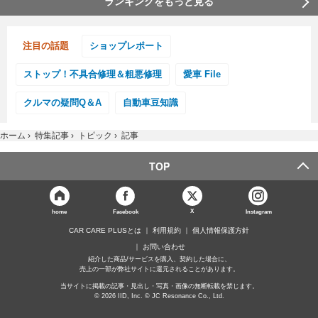
ランキングをもっと見る
注目の話題
ショップレポート
ストップ！不具合修理＆粗悪修理
愛車 File
クルマの疑問Q＆A
自動車豆知識
ホーム
›
特集記事
›
トピック
›
記事
TOP
X
home
Facebook
Instagram
CAR CARE PLUSとは
利用規約
個人情報保護方針
お問い合わせ
紹介した商品/サービスを購入、契約した場合に、
売上の一部が弊社サイトに還元されることがあります。
当サイトに掲載の記事・見出し・写真・画像の無断転載を禁じます。
© 2026 IID, Inc. © JC Resonance Co., Ltd.