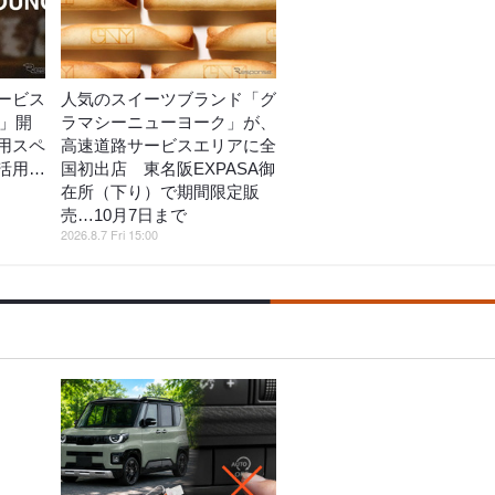
ービス
人気のスイーツブランド「グ
E」開
ラマシーニューヨーク」が、
用スペ
高速道路サービスエリアに全
活用…
国初出店 東名阪EXPASA御
在所（下り）で期間限定販
売…10月7日まで
2026.8.7 Fri 15:00