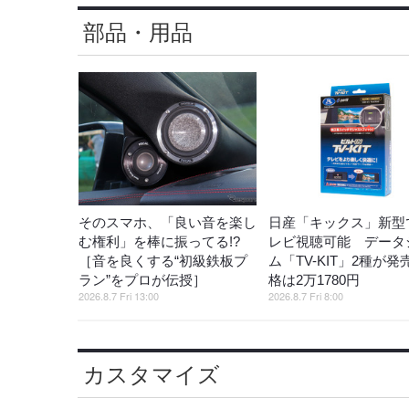
部品・用品
そのスマホ、「良い音を楽し
日産「キックス」新型
む権利」を棒に振ってる!?
レビ視聴可能 データ
［音を良くする“初級鉄板プ
ム「TV-KIT」2種が発
ラン”をプロが伝授］
格は2万1780円
2026.8.7 Fri 13:00
2026.8.7 Fri 8:00
カスタマイズ