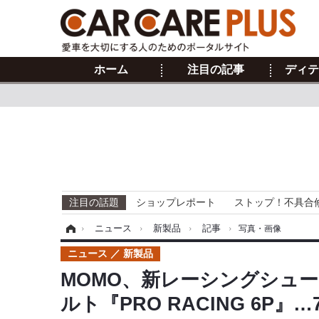
ホーム
注目の記事
ディテ
注目の話題
ショップレポート
ストップ！不具合
ホーム
›
ニュース
›
新製品
›
記事
›
写真・画像
ニュース
新製品
MOMO、新レーシングシューズ
ルト『PRO RACING 6P