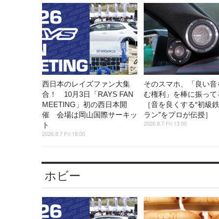
西日本のレイズファン大集
そのスマホ、「良い音
合！ 10月3日「RAYS FAN
む権利」を棒に振ってる
MEETING」初の西日本開
［音を良くする“初級
催 会場は岡山国際サーキッ
ラン”をプロが伝授］
2026.8.7 Fri 13:00
ト
2026.8.7 Fri 18:00
ホビー