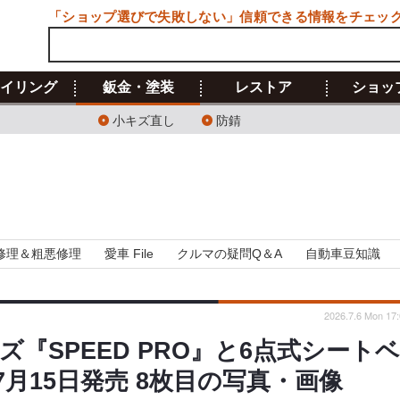
「ショップ選びで失敗しない」信頼できる情報をチェッ
イリング
鈑金・塗装
レストア
ショッ
小キズ直し
防錆
修理＆粗悪修理
愛車 File
クルマの疑問Q＆A
自動車豆知識
2026.7.6 Mon 17:
『SPEED PRO』と6点式シート
』…7月15日発売 8枚目の写真・画像