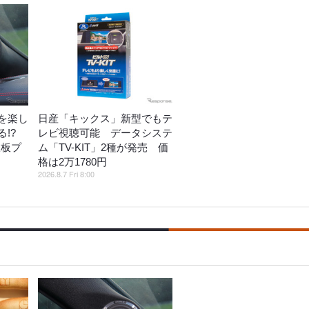
を楽し
日産「キックス」新型でもテ
!?
レビ視聴可能 データシステ
鉄板プ
ム「TV-KIT」2種が発売 価
格は2万1780円
2026.8.7 Fri 8:00