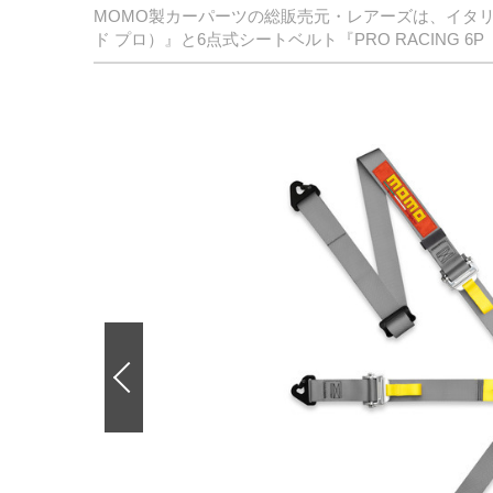
MOMO製カーパーツの総販売元・レアーズは、イタリア
ド プロ）』と6点式シートベルト『PRO RACING 6
前
の
画
像