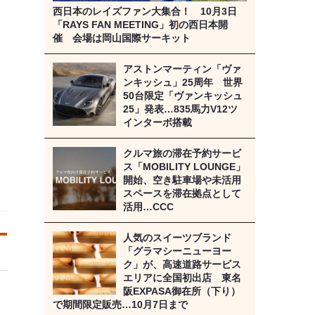
西日本のレイズファン大集合！ 10月3日
「RAYS FAN MEETING」初の西日本開
催 会場は岡山国際サーキット
アストンマーティン「ヴァ
ンキッシュ」25周年 世界
50台限定「ヴァンキッシュ
25」発表…835馬力V12ツ
インターボ搭載
クルマ旅の滞在予約サービ
ス「MOBILITY LOUNGE」
開始、空き駐車場や未活用
スペースを滞在拠点として
活用…CCC
人気のスイーツブランド
「グラマシーニューヨー
ク」が、高速道路サービス
エリアに全国初出店 東名
阪EXPASA御在所（下り）
で期間限定販売…10月7日まで