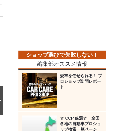
ー
次
の
画
像
編集部オススメ情報
愛車を任せられる！ プ
ロショップ訪問レポー
ト
☆ CCP 厳選☆ 全国
各地の自動車プロショ
ップ検索一覧ページ