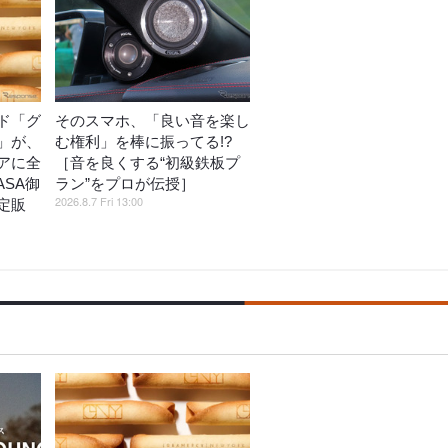
ド「グ
そのスマホ、「良い音を楽し
」が、
む権利」を棒に振ってる!?
アに全
［音を良くする“初級鉄板プ
ASA御
ラン”をプロが伝授］
2026.8.7 Fri 13:00
定販