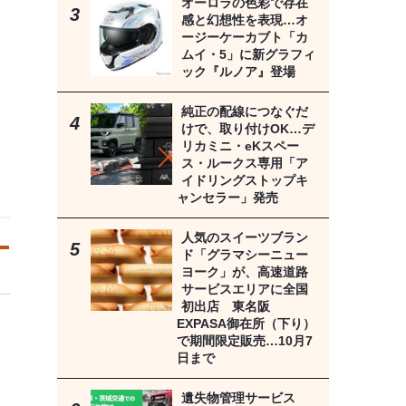
オーロラの色彩で存在
感と幻想性を表現…オ
ージーケーカブト「カ
ムイ・5」に新グラフィ
ック『ルノア』登場
純正の配線につなぐだ
けで、取り付けOK…デ
リカミニ・eKスペー
ス・ルークス専用「ア
イドリングストップキ
ャンセラー」発売
人気のスイーツブラン
ド「グラマシーニュー
ヨーク」が、高速道路
サービスエリアに全国
初出店 東名阪
EXPASA御在所（下り）
で期間限定販売…10月7
日まで
遺失物管理サービス