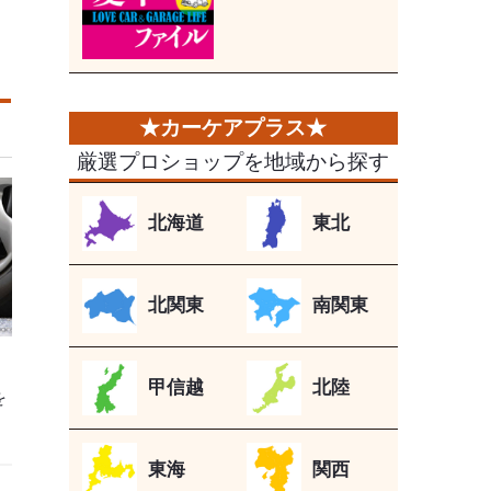
厳選プロショップを地域から探す
北海道
東北
北関東
南関東
甲信越
北陸
を
東海
関西