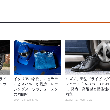
ライ
イタリアの名門、マセラテ
ミズノ、新型ドライビング
クラ
ィとスパルコが提携…レー
シューズ「BARECLUTCH
シングスーツやシューズを
L」発表…高級感と機能性
共同開発
両立
2024.12.8 Sun 17:00
2024.11.27 Wed 17:22