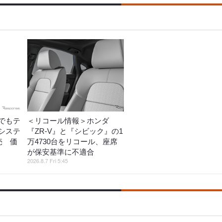
でもテ
＜リコール情報＞ホンダ
システ
『ZR-V』と『シビック』の1
売 価
万4730台をリコール、座席
が保安基準に不適合
2026.8.7 Fri 5:45