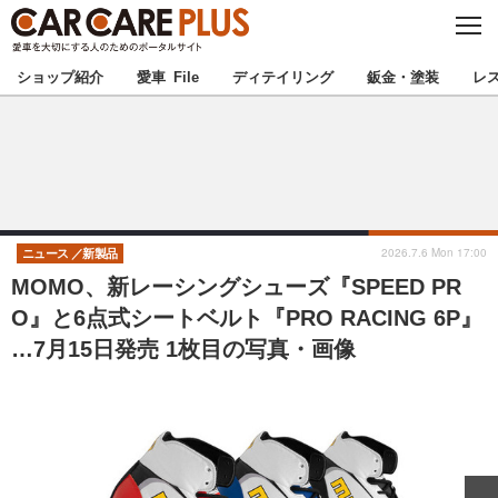
C
L
O
★カーケアプラス認定★
厳選プロショップを地域から探す
S
ショップ紹介
愛車 File
ディテイリング
鈑金・塗装
レ
E
北海道
東北
北関東
南関東
甲信越
北陸
2026.7.6 Mon 17:00
ニュース
新製品
MOMO、新レーシングシューズ『SPEED PR
東海
関西
O』と6点式シートベルト『PRO RACING 6P』
…7月15日発売 1枚目の写真・画像
中国
四国
九州
沖縄
注目の記事