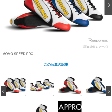
ショップレポート
愛車 File
ディテイリング
自動車豆知識
ストップ！不具合修理＆粗悪修理
ディテイリング
洗車
鈑金・塗装
鈑金・塗装
ヘッドライト磨き
コーティング
小キズ直し
防錆
特集記事
フィルム・ラッピング
ストップ 不具合修理＆粗悪修理
カーメーカー「旧車」関連プロジェ
ショップ紹介
クト
ショップレポート
プロショップ検索
レストア
《写真提供 レアーズ》
コラム
MOMO SPEED PRO
カーメーカー「旧車」関連プロジ
コラム
イベント
ェクト
インタビュー
この写真の記事
イベント告知
イベントレポート
‹