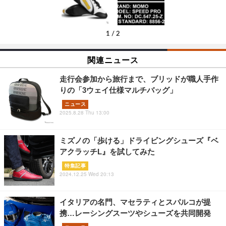
1
/
2
関連ニュース
走行会参加から旅行まで、ブリッドが職人手作
りの「3ウェイ仕様マルチバッグ」
ニュース
2025.8.28 Thu 13:00
ミズノの「歩ける」ドライビングシューズ『ベ
アクラッチL』を試してみた
特集記事
2024.12.25 Wed 20:13
イタリアの名門、マセラティとスパルコが提
携…レーシングスーツやシューズを共同開発