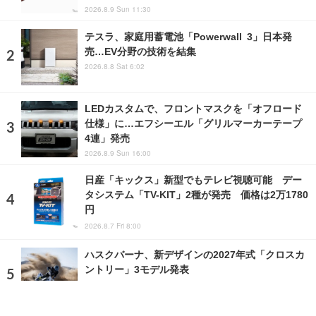
2026.8.9 Sun 11:30
テスラ、家庭用蓄電池「Powerwall 3」日本発
売…EV分野の技術を結集
2026.8.8 Sat 6:02
LEDカスタムで、フロントマスクを「オフロード
仕様」に…エフシーエル「グリルマーカーテープ
4連」発売
2026.8.9 Sun 16:00
日産「キックス」新型でもテレビ視聴可能 デー
タシステム「TV-KIT」2種が発売 価格は2万1780
円
2026.8.7 Fri 8:00
ハスクバーナ、新デザインの2027年式「クロスカ
ントリー」3モデル発表
2026.8.9 Sun 14:00