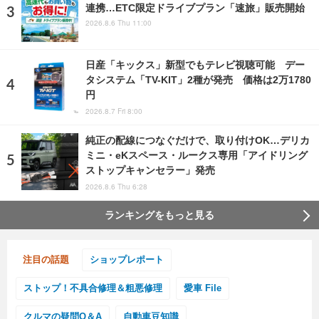
連携…ETC限定ドライブプラン「速旅」販売開始
2026.8.6 Thu 11:00
日産「キックス」新型でもテレビ視聴可能 デー
タシステム「TV-KIT」2種が発売 価格は2万1780
円
2026.8.7 Fri 8:00
純正の配線につなぐだけで、取り付けOK…デリカ
ミニ・eKスペース・ルークス専用「アイドリング
ストップキャンセラー」発売
2026.8.6 Thu 6:28
ランキングをもっと見る
注目の話題
ショップレポート
ストップ！不具合修理＆粗悪修理
愛車 File
クルマの疑問Q＆A
自動車豆知識