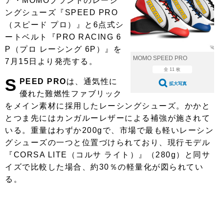
ア・MOMOブランドのレーシ
ショップレポート
愛車 File
ディテイリング
ングシューズ『SPEED PRO
自動車豆知識
ストップ！不具合修理＆粗悪修理
ディテイリング
洗車
（スピード プロ）』と6点式シ
鈑金・塗装
ートベルト『PRO RACING 6
鈑金・塗装
ヘッドライト磨き
コーティング
小キズ直し
防錆
特集記事
P（プロ レーシング 6P）』を
MOMO SPEED PRO
7月15日より発売する。
フィルム・ラッピング
ストップ 不具合修理＆粗悪修理
カーメーカー「旧車」関連プロジェ
ショップ紹介
全 11 枚
クト
S
PEED PRO
は、通気性に
ショップレポート
プロショップ検索
拡大写真
レストア
優れた難燃性ファブリック
コラム
カーメーカー「旧車」関連プロジ
をメイン素材に採用したレーシングシューズ。かかと
コラム
イベント
ェクト
とつま先にはカンガルーレザーによる補強が施されて
インタビュー
イベント告知
イベントレポート
いる。重量はわずか200gで、市場で最も軽いレーシン
グシューズの一つと位置づけられており、現行モデル
『CORSA LITE（コルサ ライト）』（280g）と同サ
イズで比較した場合、約30％の軽量化が図られてい
る。