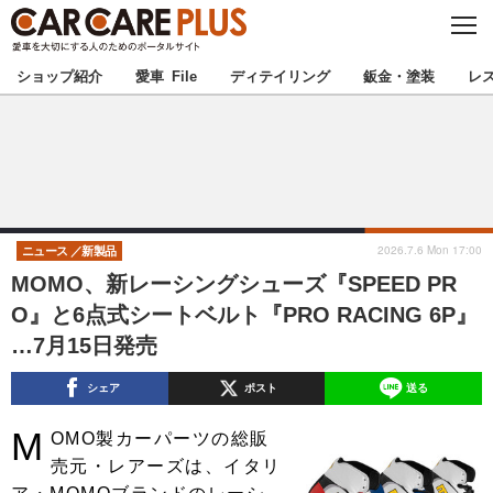
C
L
O
★カーケアプラス認定★
厳選プロショップを地域から探す
S
ショップ紹介
愛車 File
ディテイリング
鈑金・塗装
レ
E
北海道
東北
北関東
南関東
甲信越
北陸
2026.7.6 Mon 17:00
ニュース
新製品
MOMO、新レーシングシューズ『SPEED PR
東海
関西
O』と6点式シートベルト『PRO RACING 6P』
…7月15日発売
中国
四国
シェア
ポスト
送る
九州
沖縄
M
OMO製カーパーツの総販
注目の記事
売元・レアーズは、イタリ