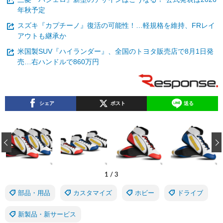
年秋予定
スズキ『カプチーノ』復活の可能性！…軽規格を維持、FRレイ
アウトも継承か
米国製SUV『ハイランダー』、全国のトヨタ販売店で8月1日発
売…右ハンドルで860万円
シェア
ポスト
送る
‹
1
/
3
部品・用品
カスタマイズ
ホビー
ドライブ
新製品・新サービス