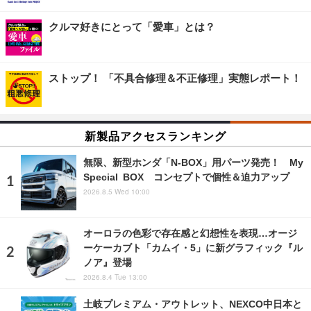
クルマ好きにとって「愛車」とは？
ストップ！ 「不具合修理＆不正修理」実態レポート！
新製品アクセスランキング
無限、新型ホンダ「N-BOX」用パーツ発売！ My
Special BOX コンセプトで個性＆迫力アップ
2026.8.5 Wed 10:00
オーロラの色彩で存在感と幻想性を表現…オージ
ーケーカブト「カムイ・5」に新グラフィック『ル
ノア』登場
2026.8.4 Tue 13:00
土岐プレミアム・アウトレット、NEXCO中日本と