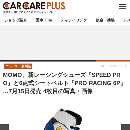
C
L
O
★カーケアプラス認定★
厳選プロショップを地域から探す
S
ショップ紹介
愛車 File
ディテイリング
鈑金・塗装
レ
E
北海道
東北
北関東
南関東
甲信越
北陸
2026.7.6 Mon 17:00
ニュース
新製品
MOMO、新レーシングシューズ『SPEED PR
東海
関西
O』と6点式シートベルト『PRO RACING 6P』
…7月15日発売 4枚目の写真・画像
中国
四国
九州
沖縄
注目の記事