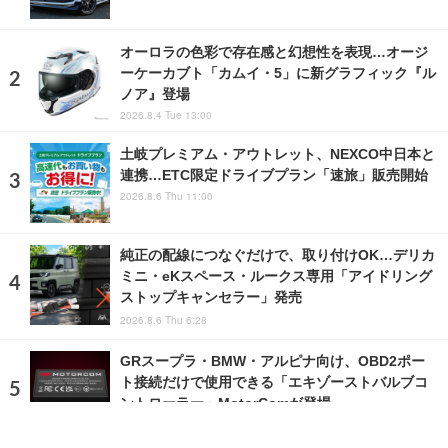
オーロラの色彩で存在感と幻想性を表現…オージ
ーケーカブト「カムイ・5」に新グラフィック『ル
ノア』登場
2026.8.4 Tue 13:00
土岐プレミアム・アウトレット、NEXCO中日本と
連携…ETC限定ドライブプラン「速旅」販売開始
2026.8.6 Thu 11:00
純正の配線につなぐだけで、取り付けOK…デリカ
ミニ・eKスペース・ルークス専用「アイドリング
ストップキャンセラー」発売
2026.8.6 Thu 6:28
GRスープラ・BMW・アルピナ向け、OBD2ポー
ト接続だけで使用できる「エキゾーストバルブコ
ントローラー」MotorComが登場
2026.8.5 Wed 8:00