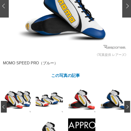
ショップレポート
愛車 File
ディテイリング
自動車豆知識
ストップ！不具合修理＆粗悪修理
ディテイリング
洗車
鈑金・塗装
鈑金・塗装
ヘッドライト磨き
コーティング
小キズ直し
防錆
特集記事
フィルム・ラッピング
ストップ 不具合修理＆粗悪修理
カーメーカー「旧車」関連プロジェ
ショップ紹介
クト
ショップレポート
プロショップ検索
レストア
《写真提供 レアーズ》
コラム
MOMO SPEED PRO（ブルー）
カーメーカー「旧車」関連プロジ
コラム
イベント
ェクト
インタビュー
この写真の記事
イベント告知
イベントレポート
‹