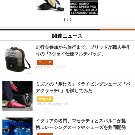
1
/
2
関連ニュース
走行会参加から旅行まで、ブリッドが職人手作
りの「3ウェイ仕様マルチバッグ」
ニュース
2025.8.28 Thu 13:00
ミズノの「歩ける」ドライビングシューズ『ベ
アクラッチL』を試してみた
特集記事
2024.12.25 Wed 20:13
イタリアの名門、マセラティとスパルコが提
携…レーシングスーツやシューズを共同開発