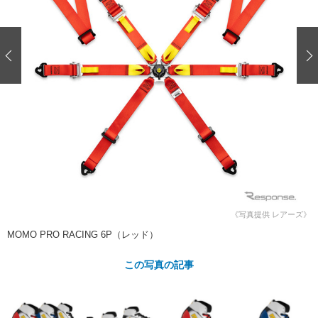
ショップレポート
愛車 File
ディテイリング
自動車豆知識
ストップ！不具合修理＆粗悪修理
ディテイリング
洗車
鈑金・塗装
鈑金・塗装
ヘッドライト磨き
コーティング
小キズ直し
防錆
特集記事
フィルム・ラッピング
ストップ 不具合修理＆粗悪修理
カーメーカー「旧車」関連プロジェ
ショップ紹介
クト
ショップレポート
プロショップ検索
レストア
コラム
カーメーカー「旧車」関連プロジ
コラム
イベント
ェクト
インタビュー
イベント告知
イベントレポート
《写真提供 レアーズ》
MOMO PRO RACING 6P（レッド）
この写真の記事