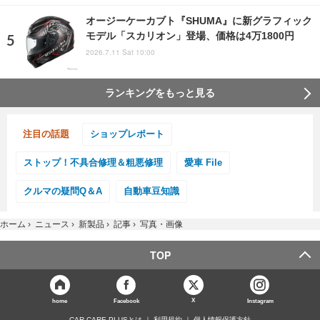
オージーケーカブト『SHUMA』に新グラフィック
モデル「スカリオン」登場、価格は4万1800円
2026.7.11 Sat 10:00
ランキングをもっと見る
注目の話題
ショップレポート
ストップ！不具合修理＆粗悪修理
愛車 File
クルマの疑問Q＆A
自動車豆知識
ホーム
›
ニュース
›
新製品
›
記事
›
写真・画像
TOP
X
home
Facebook
Instagram
CAR CARE PLUSとは
利用規約
個人情報保護方針