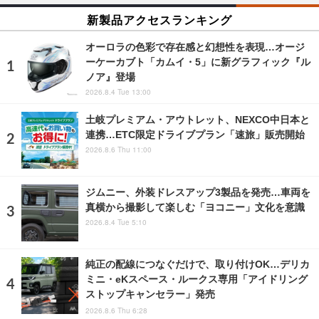
新製品アクセスランキング
オーロラの色彩で存在感と幻想性を表現…オージ
ーケーカブト「カムイ・5」に新グラフィック『ル
ノア』登場
2026.8.4 Tue 13:00
土岐プレミアム・アウトレット、NEXCO中日本と
連携…ETC限定ドライブプラン「速旅」販売開始
2026.8.6 Thu 11:00
ジムニー、外装ドレスアップ3製品を発売…車両を
真横から撮影して楽しむ「ヨコニー」文化を意識
2026.8.4 Tue 5:10
純正の配線につなぐだけで、取り付けOK…デリカ
ミニ・eKスペース・ルークス専用「アイドリング
ストップキャンセラー」発売
2026.8.6 Thu 6:28