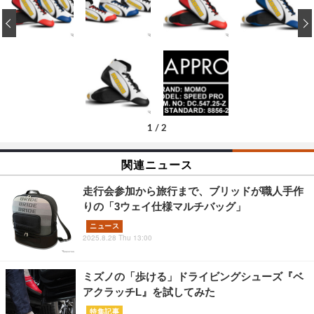
‹
1
/
2
関連ニュース
走行会参加から旅行まで、ブリッドが職人手作
りの「3ウェイ仕様マルチバッグ」
ニュース
2025.8.28 Thu 13:00
ミズノの「歩ける」ドライビングシューズ『ベ
アクラッチL』を試してみた
特集記事