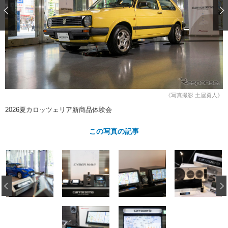
ショップレポート
愛車 File
ディテイリング
自動車豆知識
ストップ！不具合修理＆粗悪修理
ディテイリング
洗車
鈑金・塗装
鈑金・塗装
ヘッドライト磨き
コーティング
小キズ直し
防錆
特集記事
フィルム・ラッピング
ストップ 不具合修理＆粗悪修理
カーメーカー「旧車」関連プロジェ
ショップ紹介
クト
ショップレポート
プロショップ検索
レストア
《写真撮影 土屋勇人》
コラム
2026夏カロッツェリア新商品体験会
カーメーカー「旧車」関連プロジ
コラム
イベント
ェクト
インタビュー
この写真の記事
イベント告知
イベントレポート
‹