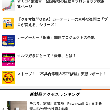
☆ CCP 厳選☆ 全国各地の自動車プロショップ検索一
覧ページ
【クルマ疑問Q＆A】カーオーナーの素朴な疑問に「プ
ロが答える」シリーズ！
カーメーカー「旧車」関連プロジェクトの全貌
クルマ好きにとって「愛車」とは？
ストップ！ 「不具合修理＆不正修理」実態レポート！
新製品アクセスランキング
テスラ、家庭用蓄電池「Powerwall 3」日本発
売…EV分野の技術を結集