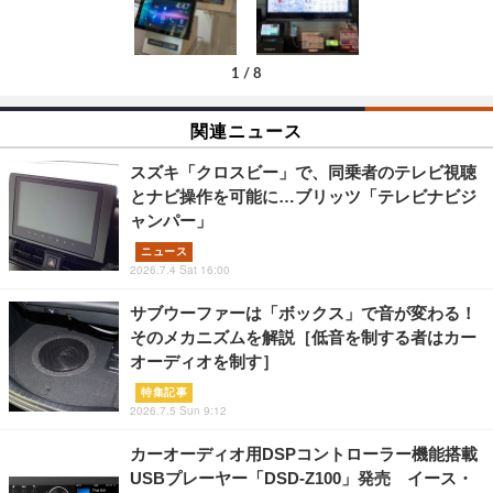
1
/
8
関連ニュース
スズキ「クロスビー」で、同乗者のテレビ視聴
とナビ操作を可能に…ブリッツ「テレビナビジ
ャンパー」
ニュース
2026.7.4 Sat 16:00
サブウーファーは「ボックス」で音が変わる！
そのメカニズムを解説［低音を制する者はカー
オーディオを制す］
特集記事
2026.7.5 Sun 9:12
カーオーディオ用DSPコントローラー機能搭載
USBプレーヤー「DSD-Z100」発売 イース・