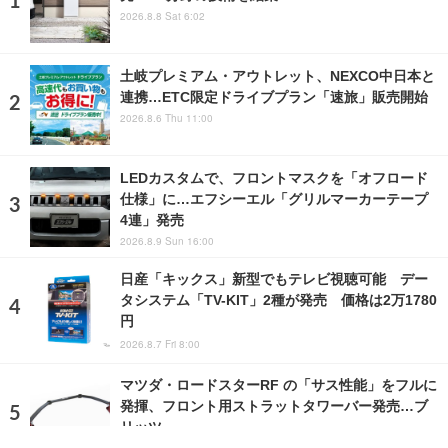
2026.8.8 Sat 6:02
土岐プレミアム・アウトレット、NEXCO中日本と
連携…ETC限定ドライブプラン「速旅」販売開始
2026.8.6 Thu 11:00
LEDカスタムで、フロントマスクを「オフロード
仕様」に…エフシーエル「グリルマーカーテープ
4連」発売
2026.8.9 Sun 16:00
日産「キックス」新型でもテレビ視聴可能 デー
タシステム「TV-KIT」2種が発売 価格は2万1780
円
2026.8.7 Fri 8:00
マツダ・ロードスターRF の「サス性能」をフルに
発揮、フロント用ストラットタワーバー発売…ブ
リッツ