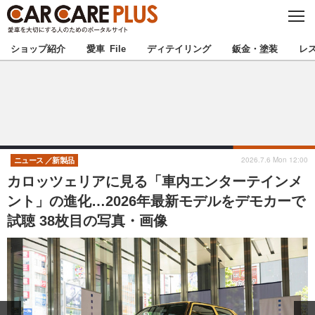
C
L
O
★カーケアプラス認定★
厳選プロショップを地域から探す
S
ショップ紹介
愛車 File
ディテイリング
鈑金・塗装
レ
E
北海道
東北
北関東
南関東
甲信越
北陸
2026.7.6 Mon 12:00
ニュース
新製品
カロッツェリアに見る「車内エンターテインメ
東海
関西
ント」の進化…2026年最新モデルをデモカーで
試聴 38枚目の写真・画像
中国
四国
九州
沖縄
注目の記事