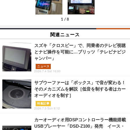
1
/
8
関連ニュース
スズキ「クロスビー」で、同乗者のテレビ視聴
とナビ操作を可能に…ブリッツ「テレビナビジ
ャンパー」
ニュース
2026.7.4 Sat 16:00
サブウーファーは「ボックス」で音が変わる！
そのメカニズムを解説［低音を制する者はカー
オーディオを制す］
特集記事
2026.7.5 Sun 9:12
カーオーディオ用DSPコントローラー機能搭載
USBプレーヤー「DSD-Z100」発売 イース・