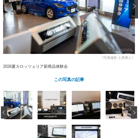
ショップレポート
愛車 File
ディテイリング
自動車豆知識
ストップ！不具合修理＆粗悪修理
ディテイリング
洗車
鈑金・塗装
鈑金・塗装
ヘッドライト磨き
コーティング
小キズ直し
防錆
特集記事
フィルム・ラッピング
ストップ 不具合修理＆粗悪修理
カーメーカー「旧車」関連プロジェ
ショップ紹介
クト
ショップレポート
プロショップ検索
レストア
《写真撮影 土屋勇人》
コラム
2026夏カロッツェリア新商品体験会
カーメーカー「旧車」関連プロジ
コラム
イベント
ェクト
インタビュー
この写真の記事
イベント告知
イベントレポート
‹