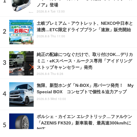
ノア』登場
2026.8.4 Tue 13:00
土岐プレミアム・アウトレット、NEXCO中日本と
連携…ETC限定ドライブプラン「速旅」販売開始
2026.8.6 Thu 11:00
純正の配線につなぐだけで、取り付けOK…デリカ
ミニ・eKスペース・ルークス専用「アイドリング
ストップキャンセラー」発売
2026.8.6 Thu 6:28
無限、新型ホンダ「N-BOX」用パーツ発売！ My
Special BOX コンセプトで個性＆迫力アップ
2026.8.5 Wed 10:00
ポルシェ・カイエン エレクトリック…ファルケン
「AZENIS FK520」新車装着、最高速300km/hに
対応
2026.8.6 Thu 13:00