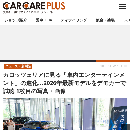
C
L
O
★カーケアプラス認定★
厳選プロショップを地域から探す
S
ショップ紹介
愛車 File
ディテイリング
鈑金・塗装
レ
E
北海道
東北
北関東
南関東
甲信越
北陸
2026.7.6 Mon 12:00
ニュース
新製品
カロッツェリアに見る「車内エンターテインメ
東海
関西
ント」の進化…2026年最新モデルをデモカーで
試聴 1枚目の写真・画像
中国
四国
九州
沖縄
注目の記事